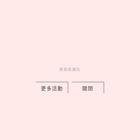
《天官賜福》主題快閃店來了！台灣首
發「四靈韻章、歲和紙影」系列，全現
貨免預購＋L形沉浸式打卡區
by copi
贊助商廣告
Events
展演活動
16 hours ago
更多活動
關閉