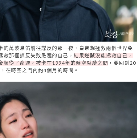
半的萬波息笛前往謀反的那一夜，皇帝想拯救兩個世界免
拯救那個謀反失敗愚蠢的自己，
結果逆賊沒能拯救自己，
帝順從了命運，被卡在1994年的時空裂縫之間
，要回到20
年，在時空之門內約4個月的時間。