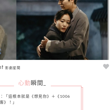
nt
影劇星聞
心動
瞬間
_
：「這根本就是《想見你》＋《
1006
客》！」