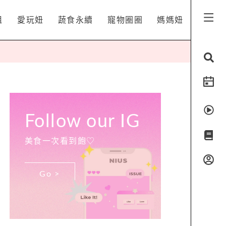
姐
愛玩妞
蔬食永續
寵物圈圈
媽媽妞
Follow our IG
美食一次看到飽♡
Go >