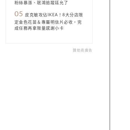
粉絲暴漲、珉鴻追蹤廷允了
05
皮克敏攻佔IKEA！8大分店限
定金色花苗＆專屬明信片必收，完
成任務再拿限量感謝小卡
贊助商廣告