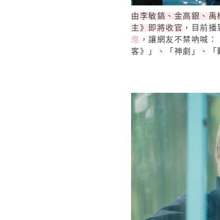
由李敏鎬、金高銀、禹棹
主》即將收官
，目前播
應
，讓網友不禁吶喊：
客》」、「神劇」、「