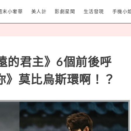
週末小奢華
美人計
影劇星聞
生活發現
手機小
：永遠的君主》6個前後呼
你》莫比烏斯環啊！？