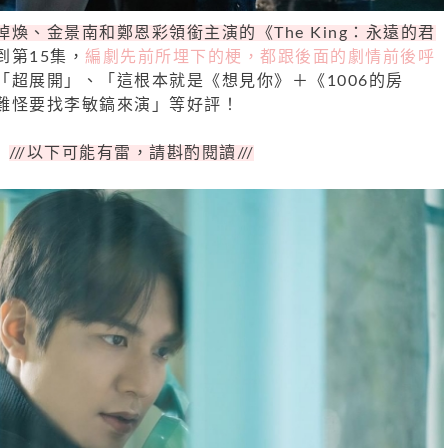
煥、金景南和鄭恩彩領銜主演的《The King：永遠的君
到第15集，
編劇先前所埋下的梗，都跟後面的劇情前後呼
「超展開」、「這根本就是《想見你》＋《
1006
的房
難怪要找李敏鎬來演」等好評！
///
以下可能有雷，請斟酌閱讀
///