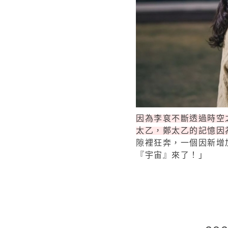
因為李袞不斷透過時空
太乙，鄭太乙的記憶因
隙裡狂奔，一個因新增
『宇宙』來了！」