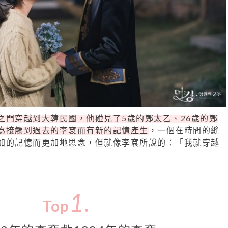
之門穿越到大韓民國，他碰見了5歲的鄭太乙、
26
歲的鄭
為接觸到過去的李袞而有新的記憶產生
，一個在時間的縫
加的記憶而更加地思念，但就像李袞所說的：「我就穿越
1.
Top