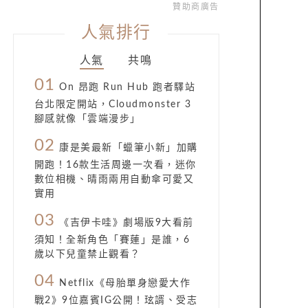
贊助商廣告
人氣排行
人氣
共鳴
01
On 昂跑 Run Hub 跑者驛站
台北限定開站，Cloudmonster 3
腳感就像「雲端漫步」
02
康是美最新「蠟筆小新」加購
開跑！16款生活周邊一次看，迷你
數位相機、晴雨兩用自動傘可愛又
實用
03
《吉伊卡哇》劇場版9大看前
須知！全新角色「賽蓮」是誰，6
歲以下兒童禁止觀看？
04
Netflix《母胎單身戀愛大作
戰2》9位嘉賓IG公開！玹諝、受志