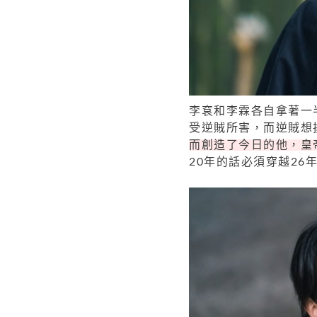
李袞和李霖各自拿著一
受逆賊所害，而逆賊想
而創造了今日的他，皇
20年的話必須穿越26