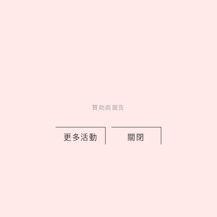
清心「貓貓蟲咖波」聯名回歸！限定紙
杯＋加價購周邊一次看，優多紅柚茶凍
新登場
by Noah
Fun
吃喝玩樂
2 hours ago
贊助商廣告
更多活動
關閉
2026文博會10大必買IP推薦！WASABI
未來版盲盒、變種吉娃娃聯名《海綿寶