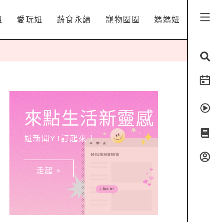
姐
愛玩妞
蔬食永續
寵物圈圈
媽媽妞
來點生活新靈感
妞新聞YT訂起來！
走起 >