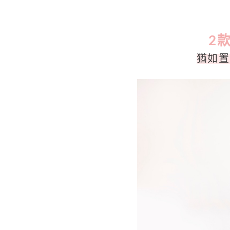
2
猶如置