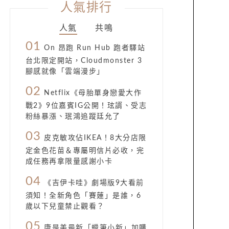
人氣排行
人氣
共鳴
01
On 昂跑 Run Hub 跑者驛站
台北限定開站，Cloudmonster 3
腳感就像「雲端漫步」
02
Netflix《母胎單身戀愛大作
戰2》9位嘉賓IG公開！玹諝、受志
粉絲暴漲、珉鴻追蹤廷允了
03
皮克敏攻佔IKEA！8大分店限
定金色花苗＆專屬明信片必收，完
成任務再拿限量感謝小卡
04
《吉伊卡哇》劇場版9大看前
須知！全新角色「賽蓮」是誰，6
歲以下兒童禁止觀看？
05
康是美最新「蠟筆小新」加購