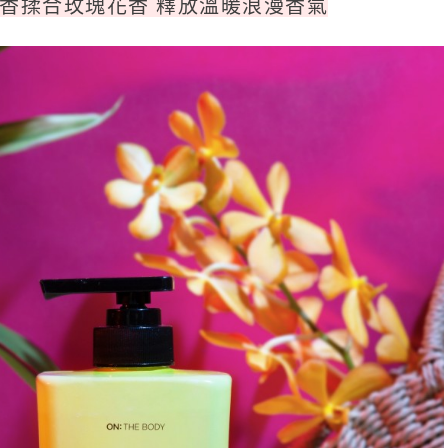
香揉合玫瑰花香 釋放溫暖浪漫香氣