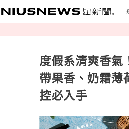
度假系清爽香氣
帶果香、奶霜薄
控必入手