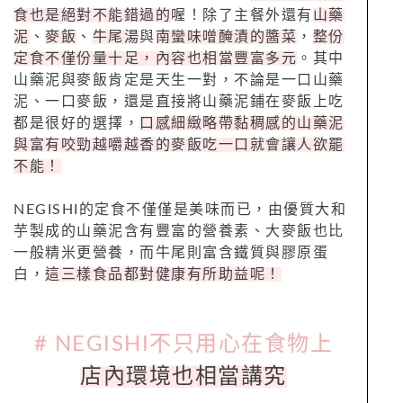
食也是絕對不能錯過的
喔！除了主餐外還有
山藥
泥
、
麥飯
、
牛尾湯
與
南蠻味噌醃漬的醬菜
，
整份
定食不僅份量十足，內容也相當豐富多元
。其中
山藥泥與麥飯肯定是天生一對，不論是一口山藥
泥、一口麥飯，還是直接將山藥泥鋪在麥飯上吃
都是很好的選擇，
口感細緻略帶黏稠感的山藥泥
與富有咬勁越嚼越香的麥飯吃一口就會讓人欲罷
不能！
NEGISHI的定食不僅僅是美味而已，由優質大和
芋製成的山藥泥含有豐富的營養素、大麥飯也比
一般精米更營養，而牛尾則富含鐵質與膠原蛋
白，
這三樣食品都對健康有所助益呢！
# NEGISHI不只用心在食物上
店內環境也相當講究