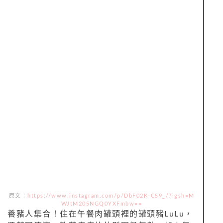
原文：
https://www.instagram.com/p/DbF02K-CS9_/?igsh=M
WJtM205NGQ0YXFmbw==
養豬人集合！住在午餐肉罐頭裡的罐頭豬LuLu，