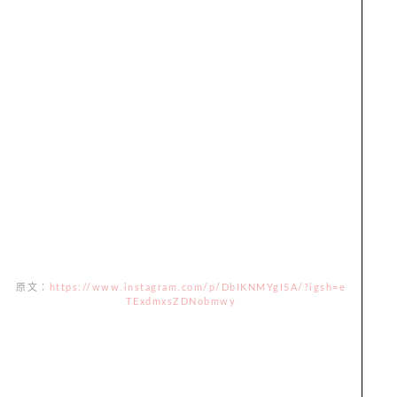
原文：
https://www.instagram.com/p/DbIKNMYgI5A/?igsh=e
TExdmxsZDNobmwy