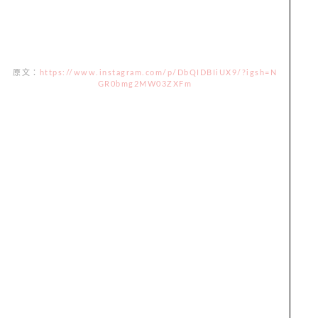
原文：
https://www.instagram.com/p/DbQIDBIiUX9/?igsh=N
GR0bmg2MW03ZXFm