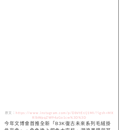
原文：
https://www.instagram.com/p/DbVtErJj1MI/?igsh=MX
RlbWpqZW94aGo1cw%3D%3D
今年文博會首推全新「B3K復古未來系列毛絨掛