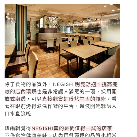
除了食物的品質外，NEGISHI
明亮舒適、挑高寬
敞的店內環境
也是非常讓人滿意的一環，採用
開
放式廚房
，可以
直接觀賞師傅烤牛舌的技術
，看
著在眼前烤得滋滋作響的牛舌，還沒開吃就讓人
口水直流啦！
妞編輯覺得
NEGISHI真的是間值得一試的店家
，
不僅食物健康美味，店內用餐環境的品質也相當