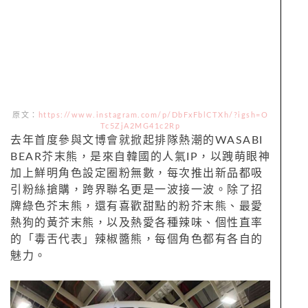
原文：
https://www.instagram.com/p/DbFxFblCTXh/?igsh=O
Tc5ZjA2MG41c2Rp
去年首度參與文博會就掀起排隊熱潮的WASABI
BEAR芥末熊，是來自韓國的人氣IP，以跩萌眼神
加上鮮明角色設定圈粉無數，每次推出新品都吸
引粉絲搶購，跨界聯名更是一波接一波。除了招
牌綠色芥末熊，還有喜歡甜點的粉芥末熊、最愛
熱狗的黃芥末熊，以及熱愛各種辣味、個性直率
的「毒舌代表」辣椒醬熊，每個角色都有各自的
魅力。