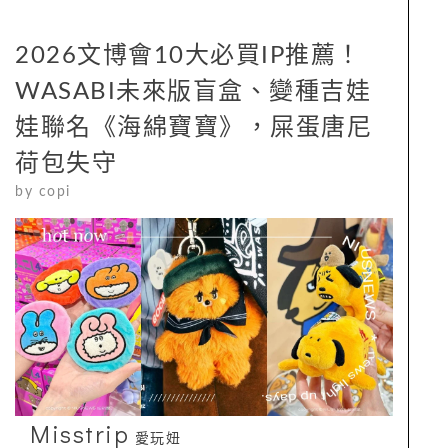
2026文博會10大必買IP推薦！
WASABI未來版盲盒、變種吉娃
娃聯名《海綿寶寶》，屎蛋唐尼
荷包失守
by
copi
Misstrip
愛玩妞