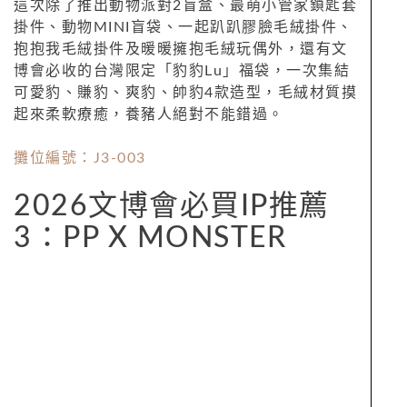
這次除了推出動物派對2盲盒、最萌小管家鎖匙套
掛件、動物MINI盲袋、一起趴趴膠臉毛絨掛件、
抱抱我毛絨掛件及暖暖擁抱毛絨玩偶外，還有文
博會必收的台灣限定「豹豹Lu」福袋，一次集結
可愛豹、賺豹、爽豹、帥豹4款造型，毛絨材質摸
起來柔軟療癒，養豬人絕對不能錯過。
攤位編號：J3-003
2026文博會必買IP推薦
3：PP X MONSTER