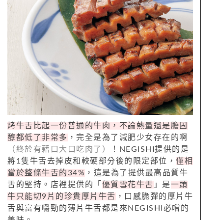
烤牛舌比起一份普通的牛肉，不論熱量還是膽固
醇都低了非常多
，完全是為了減肥少女存在的啊
（終於有藉口大口吃肉了）
！NEGISHI提供的是
將1隻牛舌去掉皮和較硬部分後的限定部位，
僅相
當於整條牛舌的34%
，這是為了提供最高品質牛
舌的堅持。店裡提供的「
優質雪花牛舌
」是
一頭
牛只能切9片的珍貴厚片牛舌
，口感脆彈的厚片牛
舌與富有嚼勁的薄片牛舌都是來NEGISHI必嚐的
美味。