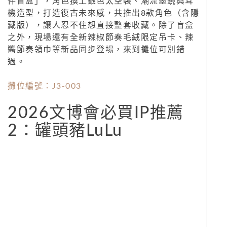
件盲盒」，角色換上銀色太空裝、潮流墨鏡與耳
機造型，打造復古未來感，共推出8款角色（含隱
藏版），讓人忍不住想直接整套收藏。除了盲盒
之外，現場還有全新辣椒節奏毛絨限定吊卡、辣
醬節奏領巾等新品同步登場，來到攤位可別錯
過。
攤位編號：J3-003
2026文博會必買IP推薦
2：罐頭豬LuLu