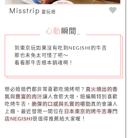
Misstrip
愛玩妞
心動
瞬間
_
到東京玩如果沒有吃到NEGISHI的牛舌
那也未免太可惜了吧～
看看那牛舌根本銷魂啊！
想必妞妞們都非常喜歡吃燒烤吧？
直火燒出的香
氣
與
豐富的肉汁
讓人食慾大增，妞編輯特別喜歡
吃烤牛舌，
脆彈的口感與扎實的嚼勁
真的會讓人
上癮，最近發現一間位在
日本東京的烤牛舌專門
店NEGISHI
很值得推薦給大家喔！