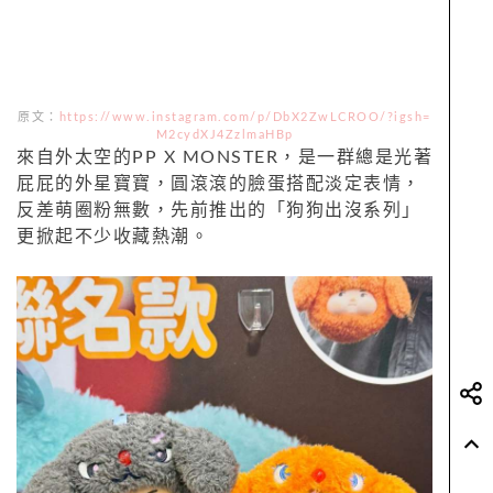
原文：
https://www.instagram.com/p/DbX2ZwLCROO/?igsh=
M2cydXJ4ZzlmaHBp
來自外太空的PP X MONSTER，是一群總是光著
屁屁的外星寶寶，圓滾滾的臉蛋搭配淡定表情，
反差萌圈粉無數，先前推出的「狗狗出沒系列」
更掀起不少收藏熱潮。