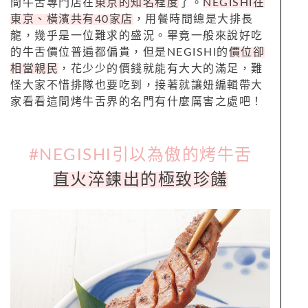
間牛舌專門店在
東京的知名程度
了。
NEGISHI在
東京、橫濱共有40家店
，用餐時間總是大排長
龍，幾乎是一位難求的盛況。畢竟一般來說好吃
的牛舌價位普遍都偏貴，但是NEGISHI的
價位卻
相當親民
，花少少的價錢就能有大大的滿足，難
怪大家不惜排隊也要吃到，接著就讓妞編輯帶大
家看看這間烤牛舌界的名門有什麼厲害之處吧！
#NEGISHI引以為傲的烤牛舌
直火淬鍊出的極致珍饈