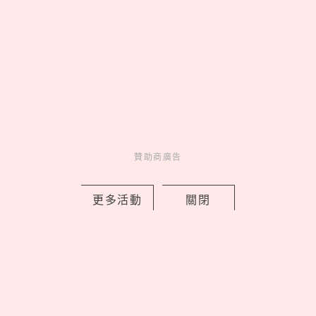
清心「貓貓蟲咖波」聯名回歸！限定紙
杯＋加價購周邊一次看，優多紅柚茶凍
新登場
by Noah
Fun
贊助商廣告
吃喝玩樂
18 hours ago
更多活動
關閉