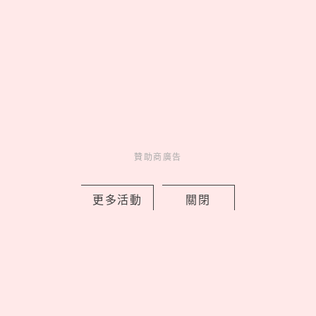
lululemon 2026 秋季 Fast and Free™
跑步系列登場，用撞色穿出你的運動時
贊助商廣告
尚
by PRSTANd
更多活動
關閉
Charming
美人計
4 hours ago