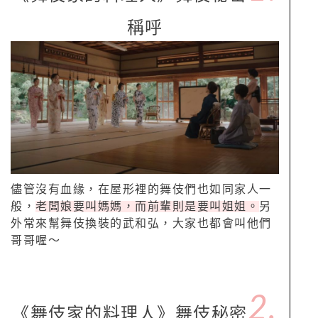
稱呼
儘管沒有血緣，在屋形裡的舞伎們也如同家人一
般，
老闆娘要叫媽媽，而前輩則是要叫姐姐。
另
外常來幫舞伎換裝的武和弘，大家也都會叫他們
哥哥喔～
2.
《舞伎家的料理人》舞伎秘密