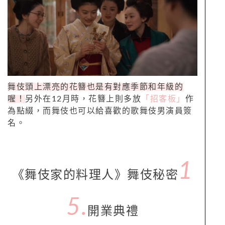
舞伎頭上漂亮的花簪也是有對應季節和年級的
喔！
另外在12月時，花簪上則多放
「招客板」
作
為點綴，而舞伎也可以給喜歡的歌舞伎男演員簽
名。
1
《舞伎家的料理人》舞伎秘密
5.
開業典禮