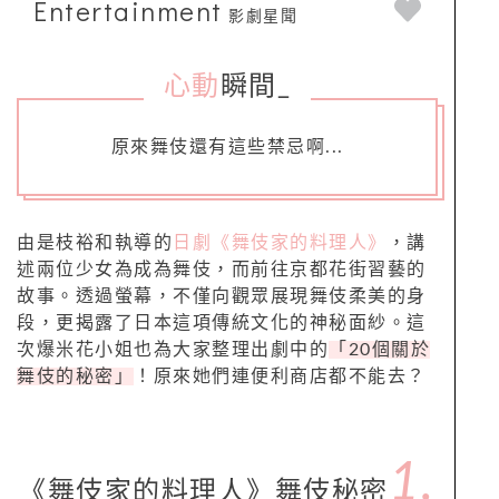
Entertainment
影劇星聞
心動
瞬間
_
原來舞伎還有這些禁忌啊...
由是枝裕和執導的
日劇《舞伎家的料理人》
，講
述兩位少女為成為舞伎，而前往京都花街習藝的
故事。透過螢幕，不僅向觀眾展現舞伎柔美的身
段，更揭露了日本這項傳統文化的神秘面紗。這
次爆米花小姐也為大家整理出劇中的
「20個關於
舞伎的秘密」
！原來她們連便利商店都不能去？
1.
《舞伎家的料理人》舞伎秘密