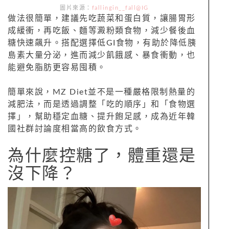
圖片來源：
fallingin__fall@IG
做法很簡單，建議先吃蔬菜和蛋白質，讓腸胃形
成緩衝，再吃飯、麵等澱粉類食物，減少餐後血
糖快速飆升。搭配選擇低GI食物，有助於降低胰
島素大量分泌，進而減少飢餓感、暴食衝動，也
能避免脂肪更容易囤積。
簡單來說，MZ Diet並不是一種嚴格限制熱量的
減肥法，而是透過調整「吃的順序」和「食物選
擇」，幫助穩定血糖、提升飽足感，成為近年韓
國社群討論度相當高的飲食方式。
為什麼控糖了，體重還是
沒下降？