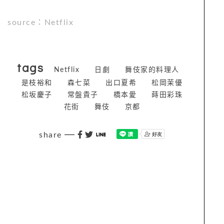
source：Netflix
tags
Netflix
日劇
舞伎家的料理人
是枝裕和
森七菜
出口夏希
松岡茉優
松坂慶子
常盤貴子
橋本愛
蒔田彩珠
花街
舞伎
京都
share