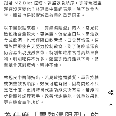
跟著 MZ Diet 控糖、調整飲食順序，卻發現體重
遲遲沒有變化？林冠良中醫師表示，除了飲食內
容，體質也是影響減重效果的重要因素。
以中醫觀點來看，「胃熱濕阻型」的人，常見特
徵包括食量較大、容易餓、偏愛重口味、高油飲
食或飲酒，也常伴隨口乾舌燥、口臭等情況。這
類族群即使白天努力控制飲食，到了傍晚或深夜
仍容易出現強烈食慾，特別想吃甜食或高熱量食
物，明明吃得不算多，體重卻始終難以下降，甚
至還會感到疲倦、精神不佳。
林冠良中醫師指出，若屬於這類體質，單靠控糖
或調整飲食順序，效果可能有限。因為問題不只
是吃什麼，更與脾胃代謝功能失衡有關，若能同
步從體質調理著手，改善代謝機能，減重效果也
更有機會事半功倍。