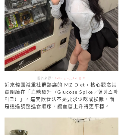
圖片來源：
fallingin__fall@IG
近來韓國減重社群熱議的 MZ Diet，核心觀念其
實圍繞在「血糖驟升（Glucose Spike／혈당스파
이크）」。這套飲食法不是要求少吃或挨餓，而
是透過調整進食順序，讓血糖上升得更平穩。