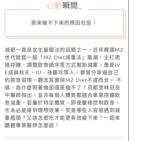
心動
瞬間
_
原來瘦不下來的原因在這！
減肥一直是女生最關注的話題之一，近年韓國MZ
世代掀起一股「MZ Diet減重法」風潮，主打透
過控糖、調整飲食順序等方式幫助減重。像是IV
E成員秋天、IU、孫藝珍等人，都曾分享過自己
的飲食習慣，觀念其實與MZ Diet不謀而合。 不
過，為什麼照著做卻還是瘦不了？京都堂林冠良
中醫師指出，並非每個人體質都適合單靠控糖飲
食減重，若屬於特定體質，即使嚴格控制飲食，
也未必能達到理想效果。究竟哪些人容易遇到減
重瓶頸？又該怎麼吃才能更有效瘦下來？一起來
聽聽專業醫師怎麼說！