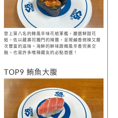
登上第八名的韓風辛味花蛤軍艦，嚴選鮮甜花
蛤，佐以藏壽司獨門的辣醬，呈現鹹香微辣又層
次豐富的滋味。海鮮的鮮味跟韓風辛香完美交
融，也是許多嗜辣藏友的必點首選！
TOP9 鮪魚大腹