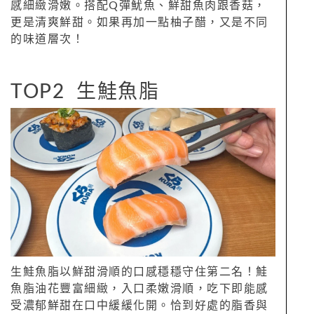
感細緻滑嫩。搭配Q彈魷魚、鮮甜魚肉跟香菇，
更是清爽鮮甜。如果再加一點柚子醋，又是不同
的味道層次！
TOP2 生鮭魚脂
生鮭魚脂以鮮甜滑順的口感穩穩守住第二名！鮭
魚脂油花豐富細緻，入口柔嫩滑順，吃下即能感
受濃郁鮮甜在口中緩緩化開。恰到好處的脂香與