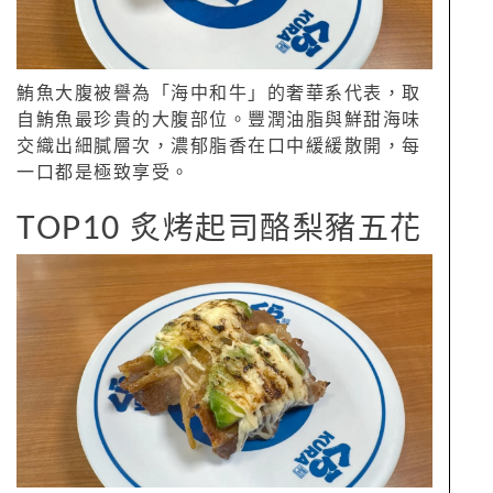
鮪魚大腹被譽為「海中和牛」的奢華系代表，取
自鮪魚最珍貴的大腹部位。豐潤油脂與鮮甜海味
交織出細膩層次，濃郁脂香在口中緩緩散開，每
一口都是極致享受。
TOP10 炙烤起司酪梨豬五花