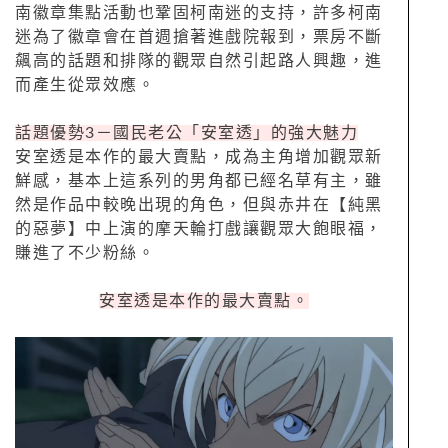
南徽章集點活動也鞏固柯南迷的支持，許多柯南
迷為了徽章會在首週搶著進戲院報到，票房不斷
飆高的話題和排隊的觀眾自然引起路人興趣，進
而產生從眾效應。
話題優勢3－國民老公「安室透」的強大魅力
安室透是本作的最大賣點，成為主角增加觀眾新
鮮感，基本上這系列的男角都已經名草有主，雖
然是作品中較晚出現的角色，但與赤井在【純黑
的惡夢】中上演的摩天輪打戲讓觀眾大飽眼福，
賺進了不少粉絲。
安室透是本作的最大賣點。