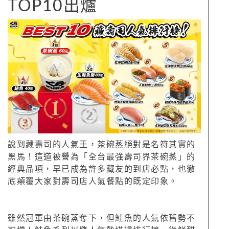
TOP10出爐
說到藏壽司的人氣王，茶碗蒸絕對是名符其實的
黑馬！這道被譽為「全台最強壽司界茶碗蒸」的
經典品項，早已成為許多藏友的到店必點，也徹
底顛覆大家對壽司店人氣餐點的既定印象。
雖然冠軍由茶碗蒸奪下，但鮭魚的人氣依舊勢不