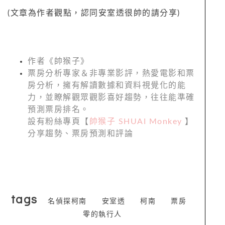
(文章為作者觀點，認同安室透很帥的請分享)
作者《帥猴子》
票房分析專家＆非專業影評，熱愛電影和票
房分析，擁有解讀數據和資料視覺化的能
力，並瞭解觀眾觀影喜好趨勢，往往能準確
預測票房排名。
設有粉絲專頁【
帥猴子 SHUAI Monkey
】
分享趨勢、票房預測和評論
tags
名偵探柯南
安室透
柯南
票房
零的執行人