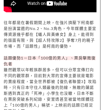
往年都是在暑假期間上映，在強片擠壓下柯南都
是扮演當週的No.2、No.3角色，今年媒體主要宣
傳資源幾乎都在【蟻人與黃蜂女】身上，能得到
的版面有限，與【超人特攻隊2】爭奪7月的親子
市場，而「話題性」是柯南的優勢。
話題優勢1－日本「100億的男人」、票房擊敗復
仇者
雖然觀眾以年輕族群居多，但可以分眾宣傳打向
不同的觀眾群，目前對大眾的宣傳主要就是電影
的賣座程度，當全世界都被【復仇者聯盟3】攻陷
時，只有日本守住人類最後的防線，無敵的薩諾
斯遇到真正的「死神」小學生也沒轍，日本不斷
在票房突破系列紀錄，安室透甚至被當地媒體冠
上「100億的男人」稱號，上映前的話題已經足