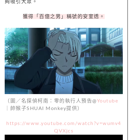
夠吸引大眾。
獲得「百億之男」稱號的安室透。
（圖／名探偵柯南：零的執行人預告@
Youtube
｜帥猴子SHUAI Monkey提供）
https://www.youtube.com/watch?
v=wumv4
QVXjcs