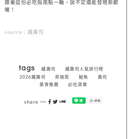
跟著這份必吃指南點一輪，說不定還能發現新歡
喔！
source：藏壽司
tags
藏壽司
藏壽司人氣排行榜
2026藏壽司
茶碗蒸
鮭魚
壽司
美食推薦
必吃清單
share