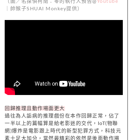
（圖／名探偵柯南：零的執行人預告@
Youtube
｜帥猴子SHUAI Monkey提供）
回歸推理且動作場面更大
過往為人詬病的推理戲份在本作回歸正常，佔了
一半以上的篇幅算是給老影迷的交代，IoT(物聯
網)爆炸是電影跟上時代的新型犯罪方式，科技元
素十足大加分，當然最精彩的依然是後面動作場