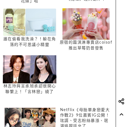
花妹」啦
誰在偷看我洗澡？！躲在角
原宿的霜淇淋專賣店coisof
落的不可思議小精靈
推出草莓奶昔發售
「Smiski」
林志玲與言承旭承認很開心
聯繫上！「言林戀」繞了
15年讓我們又相信愛情了
Netflix《母胎單身戀愛大
作戰2》9位嘉賓IG公開！
玹諝、受志粉絲暴漲、珉
鴻追蹤廷允了