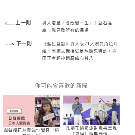
上一則
男人陪產「會改變一生」！巨石強
森：我尊敬所有的媽媽
下一則
《藍色監獄》真人版21大演員角色介
紹！高橋文哉接受足球魔鬼特訓，窪
田正孝超神還原繪心甚八
你可能會喜歡的新聞
孔劉在攝影派對驚喜重現
跟著櫻花妹買讓你變身「桃
《鬼怪》經典動作！