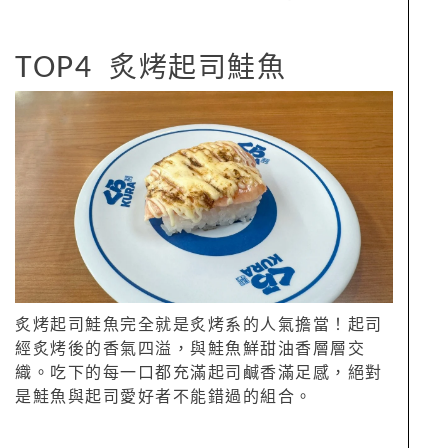
TOP4 炙烤起司鮭魚
炙烤起司鮭魚完全就是炙烤系的人氣擔當！起司
經炙烤後的香氣四溢，與鮭魚鮮甜油香層層交
織。吃下的每一口都充滿起司鹹香滿足感，絕對
是鮭魚與起司愛好者不能錯過的組合。