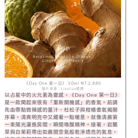
《Day One 第一日》 50ml NT.2,880
圖片來源：Liáoliáo撩撩
以占星中的火元素為靈感，《Day One 第一日》
是一款聞起來很有「重新開機感」的香氣。前調
先由帶點微辣感的薑汁、杜松子與柑橘香氣揭開
序幕，清爽明亮中又藏著一點暖意，就像清晨第
一束陽光灑進房間，瞬間喚醒精神。接著，岩蘭
草與白茉莉帶出如晨間空氣般乾淨透亮的氣息，