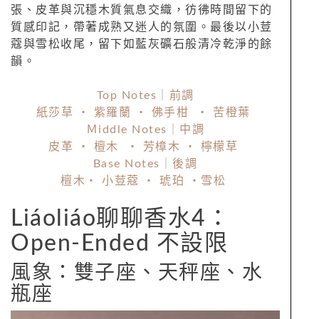
張、皮革與沉穩木質氣息交織，彷彿時間留下的
質感印記，帶著成熟又迷人的氛圍。最後以小荳
蔻與雪松收尾，留下如藍灰礦石般清冷乾淨的餘
韻。
Top Notes｜前調
紙莎草 ・ 紫羅蘭 ・ 佛手柑 ・ 苦橙葉
Ｍiddle Notes｜中調
皮革 ・ 檀木 ・ 芳樟木 ・ 檸檬草
Base Notes｜後調
檀木・ 小荳蔻 ・ 琥珀 ・雪松
Liáoliáo聊聊香水4：
Open-Ended 不設限
風象：雙子座、天秤座、水
瓶座