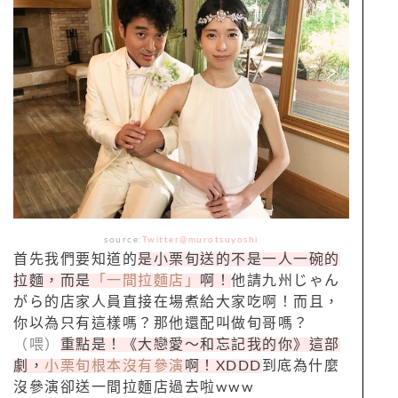
source:
Twitter@murotsuyoshi
首先我們要知道的
是小栗旬送的不是一人一碗的
拉麵，而是
「一間拉麵店」
啊！
他請九州じゃん
がら的店家人員直接在場煮給大家吃啊！而且，
你以為只有這樣嗎？那他還配叫做旬哥嗎？
（喂）
重點是！《大戀愛～和忘記我的你》這部
劇，
小栗旬根本沒有參演
啊！XDDD
到底為什麼
沒參演卻送一間拉麵店過去啦www