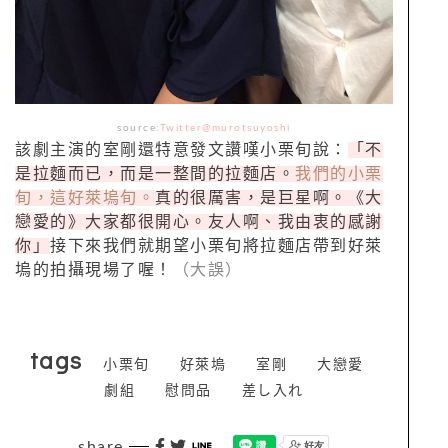
source:
Twitter@murotsuyoshi
該劇主演的室剛還特意發文讚嘆小栗旬說：
「不
是拉麵而已，而是一整間的拉麵店。
我們的小栗
旬，這好萊塢旬。
真的很厲害，是巨星啊。《大
戀愛的》大家都很開心。友人啊、我由衷的感謝
你」
接下來我們就期望小栗旬將拉麵店帶到好萊
塢的拍攝現場了喔！
（大誤）
tags
小栗旬
好萊塢
室剛
大戀愛
劇組
慰問品
差し入れ
share