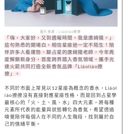
圖片來源：Liáoliáo撩撩
「嗨，大家好，又到週報時間，我是唐綺陽。」
這句熟悉的開場白，相信星座迷一定不陌生！陪
伴許多人看運勢、聊占星的唐綺陽老師，今年再
度解鎖新身分，首度跨界踏入香氛領域，攜手光
速火箭共同打造全新香氛品牌「Liáoliáo撩
撩」。
不同於市面上常見以12星座為概念的香水，Liáol
iáo撩撩沒有直接對應星座性格，而是回到占星學
最核心的「火、土、風、水」四大元素，將每種
元素所代表的能量與狀態轉化為香氣，希望透過
嗅覺陪伴每個人在不同的人生階段，找到屬於自
己的情緒平衡。