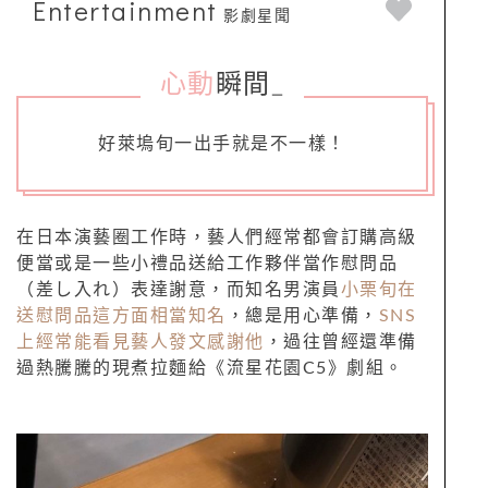
Entertainment
影劇星聞
心動
瞬間
_
好萊塢旬一出手就是不一樣！
在日本演藝圈工作時，藝人們經常都會訂購高級
便當或是一些小禮品送給工作夥伴當作慰問品
（差し入れ）表達謝意，而知名男演員
小栗旬在
送慰問品這方面相當知名
，總是用心準備，
SNS
上經常能看見藝人發文感謝他
，過往曾經還準備
過熱騰騰的現煮拉麵給《流星花園C5》劇組。