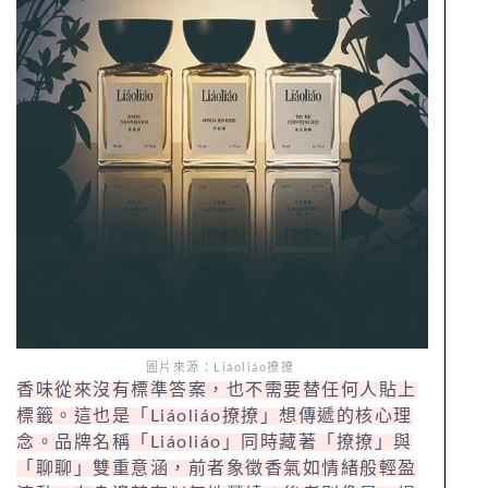
圖片來源：Liáoliáo撩撩
香味從來沒有標準答案，也不需要替任何人貼上
標籤。這也是「Liáoliáo撩撩」想傳遞的核心理
念。品牌名稱「Liáoliáo」同時藏著「撩撩」與
「聊聊」雙重意涵，前者象徵香氣如情緒般輕盈