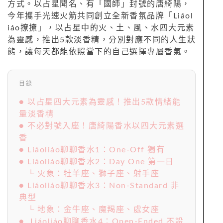
方式。以占星聞名、有「國師」封號的唐綺陽，
今年攜手光速火箭共同創立全新香氛品牌「Liáol
iáo撩撩」，以占星中的火、土、風、水四大元素
為靈感，推出5款淡香精，分別對應不同的人生狀
態，讓每天都能依照當下的自己選擇專屬香氣。
目錄
● 以占星四大元素為靈感！推出5款情緒能
量淡香精
● 不必對號入座！唐綺陽香水以四大元素選
香
● Liáoliáo聊聊香水1：One-Off 獨有
● Liáoliáo聊聊香水2：Day One 第一日
└ 火象：牡羊座、獅子座、射手座
● Liáoliáo聊聊香水3：Non-Standard 非
典型
└ 地象：金牛座、魔羯座、處女座
● Liáoliáo聊聊香水4：Open-Ended 不設