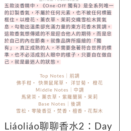
五款淡香精中，《One-Off 獨有》是全系列唯一
的訂製香氣，不屬於任何元素，也不被任何標籤
框住。以橙花、薰衣草、茉莉交織雪松木質氣
息，勾勒出溫柔卻充滿力量的東方花香木質調。
這款香氣想傳遞的不是迎合他人的期待，而是忠
於自己的內在節奏。就像品牌所描繪的「獨
有」，真正成熟的人，不需要急著符合世界的標
準，也不必活成別人眼中的樣子，只要自在做自
己，就是最迷人的狀態。
Top Notes｜前調
佛手柑・ 快樂鼠尾草・ 洋甘菊・ 橙花
Ｍiddle Notes｜中調
馬黛茶・薰衣草・紫羅蘭葉・茉莉
Base Notes｜後調
雪松・零陵香豆・焚香・檀香・花梨木
Liáoliáo聊聊香水2：Day