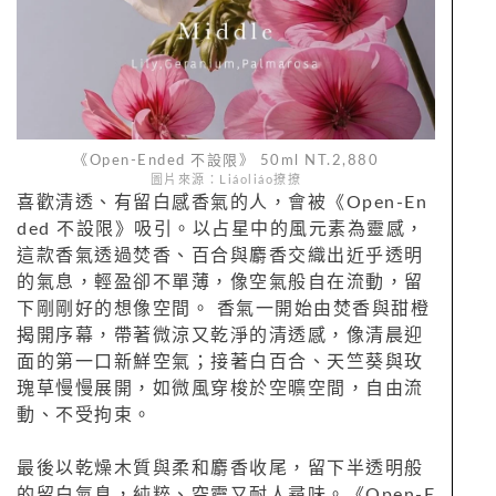
《Open-Ended 不設限》 50ml NT.2,880
圖片來源：Liáoliáo撩撩
喜歡清透、有留白感香氣的人，會被《Open-En
ded 不設限》吸引。以占星中的風元素為靈感，
這款香氣透過焚香、百合與麝香交織出近乎透明
的氣息，輕盈卻不單薄，像空氣般自在流動，留
下剛剛好的想像空間。 香氣一開始由焚香與甜橙
揭開序幕，帶著微涼又乾淨的清透感，像清晨迎
面的第一口新鮮空氣；接著白百合、天竺葵與玫
瑰草慢慢展開，如微風穿梭於空曠空間，自由流
動、不受拘束。
最後以乾燥木質與柔和麝香收尾，留下半透明般
的留白氣息，純粹、空靈又耐人尋味。《Open-E