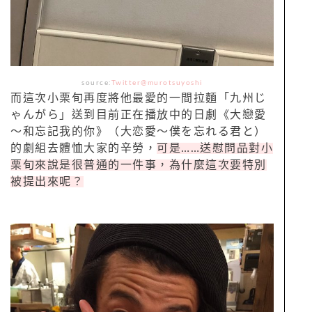
source:
Twitter@murotsuyoshi
而這次小栗旬再度將他最愛的一間拉麵「九州じ
ゃんがら」送到目前正在播放中的日劇《大戀愛
～和忘記我的你》（大恋愛～僕を忘れる君と）
的劇組去體恤大家的辛勞，
可是……送慰問品對小
栗旬來說是很普通的一件事，為什麼這次要特別
被提出來呢？