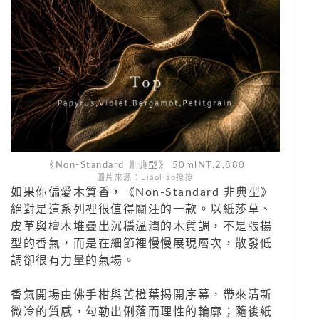
《Non-Standard 非典型》 50mlNT.2,880
圖片來源：Liáoliáo撩撩
如果你偏愛木質香，《Non-Standard 非典型》
絕對是這系列裡很值得關注的一款。以紙莎草、
皮革與檀木堆疊出沉穩溫潤的木質調，不是張揚
型的香氣，而是在細節裡慢慢展現層次，散發低
調卻很有力量的氣場。
香氣開場由佛手柑與苦橙葉揭開序幕，帶來清新
微冷的質感，勾勒出俐落而理性的輪廓；隨後紙