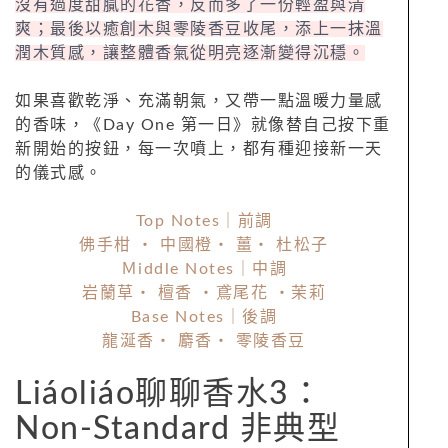
沒有過度甜膩的花香，反而多了一份輕盈與清
爽；最後以癒創木與零陵香豆收尾，添上一抹溫
潤木質感，讓整體香氣從明亮逐漸變得沉穩。
如果喜歡乾淨、充滿朝氣，又帶一點溫暖力量感
的香味，《Day One 第一日》就像替自己按下重
新開始的按鈕，每一次噴上，都有種迎接新一天
的儀式感。
Top Notes｜前調
佛手柑 ・ 中國橙・ 薑・ 杜松子
Ｍiddle Notes｜中調
岩蘭草・ 檀香 ・鳶尾花 ・茉莉
Base Notes｜後調
龍涎香・ 麝香・ 零陵香豆
Liáoliáo聊聊香水3：
Non-Standard 非典型