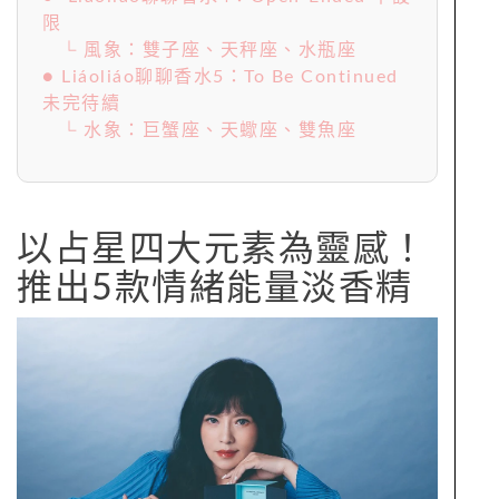
限
└ 風象：雙子座、天秤座、水瓶座
● Liáoliáo聊聊香水5：To Be Continued
未完待續
└ 水象：巨蟹座、天蠍座、雙魚座
以占星四大元素為靈感！
推出5款情緒能量淡香精