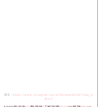
原文：
https://www.instagram.com/p/DXJqxanDySQ/?img_in
dex=1