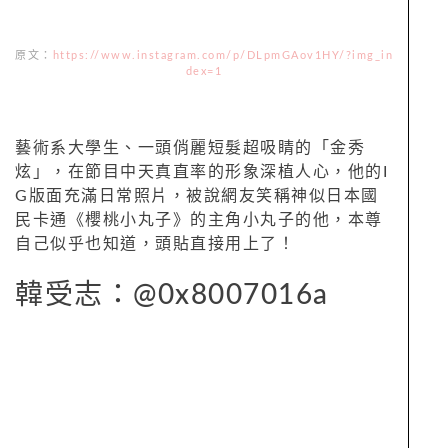
原文：
https://www.instagram.com/p/DLpmGAov1HY/?img_in
dex=1
藝術系大學生、一頭俏麗短髮超吸睛的「金秀
炫」，在節目中天真直率的形象深植人心，他的I
G版面充滿日常照片，被說網友笑稱神似日本國
民卡通《櫻桃小丸子》的主角小丸子的他，本尊
自己似乎也知道，頭貼直接用上了！
韓受志：@0x8007016a