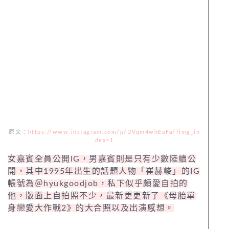
原文：
https://www.instagram.com/p/DVqm4whEuFa/?img_in
dex=1
女嘉賓全員公開IG，男嘉賓則是只有少數陸續公
開，其中1995年出生的話題人物「崔赫峻」的IG
帳號為＠hyukgoodjob，私下似乎頗愛自拍的
他，版面上自拍照不少，最新更更新了《母胎單
身戀愛大作戰2》的大合照以及出演感想。