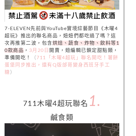
7-ELEVEN先前與YouTube實境綜藝節目《木曜4
超玩》推出的聯名商品，妞妞們都吃過了嗎？這
次再推第二波，包含
烘焙、蔬食、炸物、飲料等1
0款商品
，
3月20日
開賣，妞編輯已鎖定甜點類，
準備開吃！
（
711「木曜4超玩」聯名開吃！薯餅
蛋堡同步推出，還有Q版邰哥變身西班牙手工
糖
）
1.
711木曜4超玩聯名
鹹食類