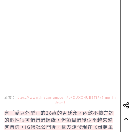
原文：
https://www.instagram.com/p/DUXO4UBETiP/?img_in
dex=1
有「愛豆外型」的26歲的尹廷允，內斂不擅言詞
的個性很可惜錯過姻緣，但節目過後似乎越來越
有自信，IG帳號公開後，網友還發現在《母胎單