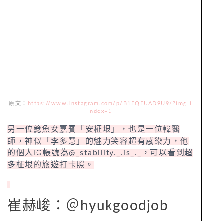
原文：
https://www.instagram.com/p/B1FQEUAD9U9/?img_i
ndex=1
另一位鯰魚女嘉賓「安柾垠」，也是一位韓醫
師，神似「李多慧」的魅力笑容超有感染力，他
的個人IG帳號為@_stability._.is_._，可以看到超
多柾垠的旅遊打卡照。
崔赫峻：＠hyukgoodjob