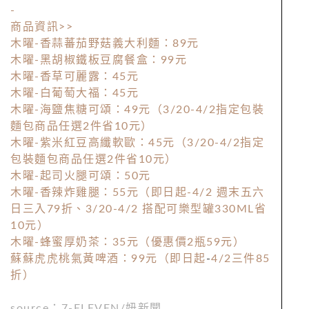
-
商品資訊>>
木曜-香蒜蕃茄野菇義大利麵：89元
木曜-黑胡椒鐵板豆腐餐盒：99元
木曜-香草可麗露：45元
木曜-白葡萄大福：45元
木曜-海鹽焦糖可頌：49元（3/20-4/2指定包裝
麵包商品任選2件省10元）
木曜-紫米紅豆高纖軟歐：45元（3/20-4/2指定
包裝麵包商品任選2件省10元）
木曜-起司火腿可頌：50元
木曜-香辣炸雞腿：55元（即日起-4/2 週末五六
日三入79折、3/20-4/2 搭配可樂型罐330ML省
10元）
木曜-蜂蜜厚奶茶：35元（優惠價2瓶59元）
蘇蘇虎虎桃氣黃啤酒：99元（即日起
-
4/2三件85
折）
source
：7-ELEVEN
/
妞新聞