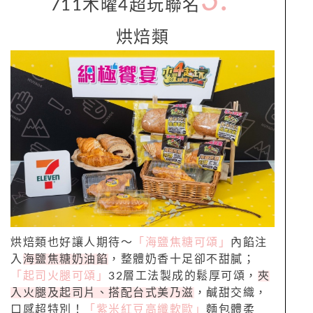
3.
711木曜4超玩聯名
烘焙類
烘焙類也好讓人期待～
「海鹽焦糖可頌」
內餡注
入
海鹽焦糖奶油餡
，整體奶香十足卻不甜膩；
「起司火腿可頌」
32層工法製成的鬆厚可頌，
夾
入火腿及起司片、搭配台式美乃滋
，鹹甜交織，
口感超特別！
「紫米紅豆高纖軟歐」
麵包體柔