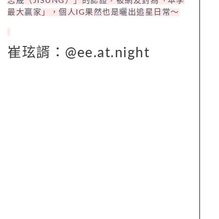
志晟（JISUNG）」的認證，被網友封為「本季
最大贏家」，個人IG果然也是曬出追星日常～
崔玹諝：@ee.at.night