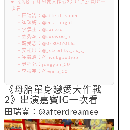
● 《母胎單身戀愛大作戰2》出演嘉賓IG一
次看
└ 田瑞崙：@afterdreamee
└ 崔玹諝：@ee.at.night
└ 李漢主：@aanzzu
└ 金秀炫：@soowoo_h
└ 韓受志：@0x8007016a
└ 安柾垠：@_stability._.is_._
└ 崔赫峻：＠hyukgoodjob
└ 尹廷允：jungyun_00
└ 李振宇：＠ejinu_00
《母胎單身戀愛大作戰
2》出演嘉賓IG一次看
田瑞崙：@afterdreamee