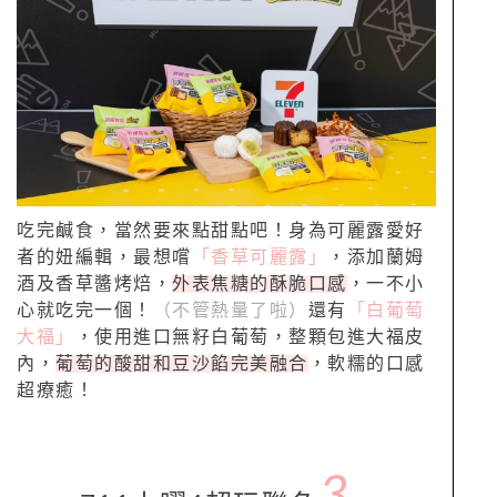
吃完鹹食，當然要來點甜點吧！身為可麗露愛好
者的妞編輯，最想嚐
「香草可麗露」
，添加蘭姆
酒及香草醬烤焙，
外表焦糖的酥脆口感
，一不小
心就吃完一個！
（不管熱量了啦）
還有
「白葡萄
大福」
，使用進口無籽白葡萄，整顆包進大福皮
內，
葡萄的酸甜和豆沙餡完美融合
，軟糯的口感
超療癒！