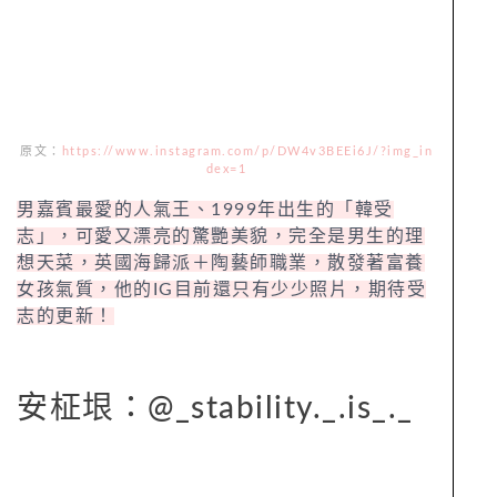
原文：
https://www.instagram.com/p/DW4v3BEEi6J/?img_in
dex=1
男嘉賓最愛的人氣王、1999年出生的「韓受
志」，可愛又漂亮的驚艷美貌，完全是男生的理
想天菜，英國海歸派＋陶藝師職業，散發著富養
女孩氣質，他的IG目前還只有少少照片，期待受
志的更新！
安柾垠：@_stability._.is_._