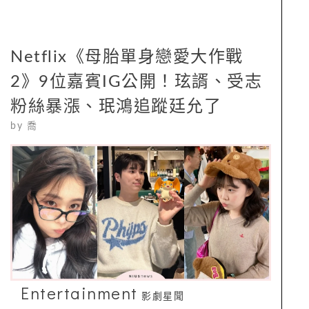
Netflix《母胎單身戀愛大作戰
2》9位嘉賓IG公開！玹諝、受志
粉絲暴漲、珉鴻追蹤廷允了
by
喬
Entertainment
影劇星聞