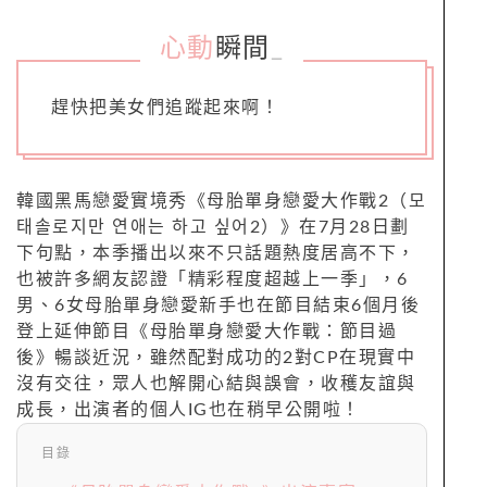
心動
瞬間
_
趕快把美女們追蹤起來啊！
韓國黑馬戀愛實境秀《母胎單身戀愛大作戰2（모
태솔로지만 연애는 하고 싶어2）》在7月28日劃
下句點，本季播出以來不只話題熱度居高不下，
也被許多網友認證「精彩程度超越上一季」，6
男、6女母胎單身戀愛新手也在節目結束6個月後
登上延伸節目《母胎單身戀愛大作戰：節目過
後》暢談近況，雖然配對成功的2對CP在現實中
沒有交往，眾人也解開心結與誤會，收穫友誼與
成長，出演者的個人IG也在稍早公開啦！
目錄