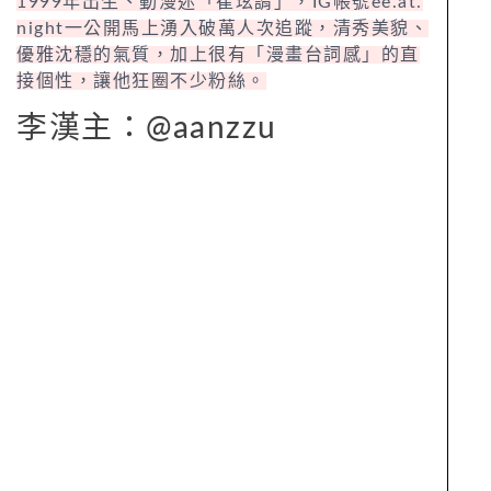
1999年出生、動漫迷「崔玹諝」，IG帳號ee.at.
night一公開馬上湧入破萬人次追蹤，清秀美貌、
優雅沈穩的氣質，加上很有「漫畫台詞感」的直
接個性，讓他狂圈不少粉絲。
李漢主：@aanzzu