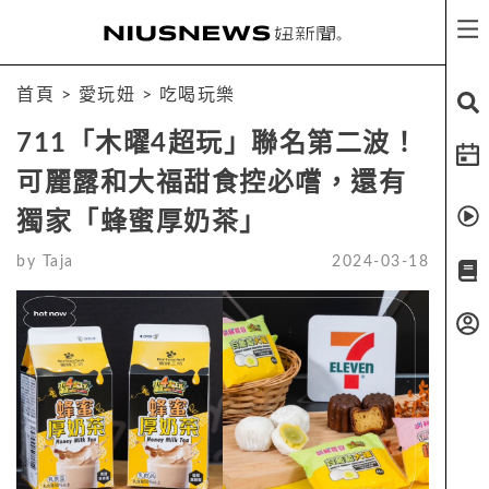
首頁
>
愛玩妞
>
吃喝玩樂
711「木曜4超玩」聯名第二波！
可麗露和大福甜食控必嚐，還有
獨家「蜂蜜厚奶茶」
by
Taja
2024-03-18