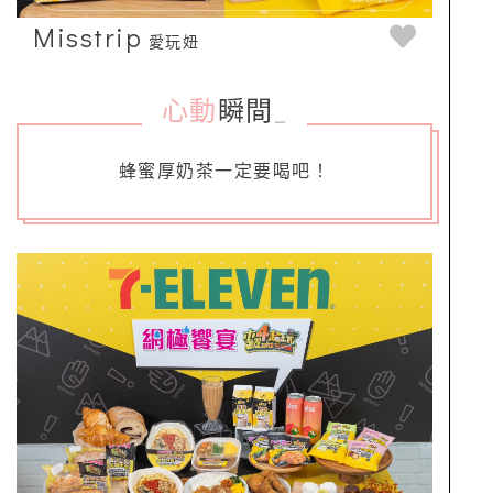
Misstrip
愛玩妞
心動
瞬間
_
蜂蜜厚奶茶一定要喝吧！