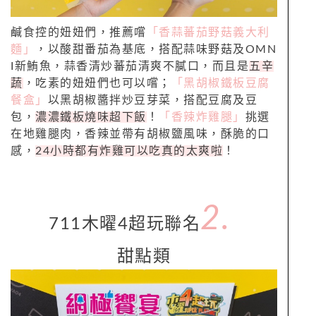
鹹食控的妞妞們，推薦嚐
「香蒜蕃茄野菇義大利
麵」
，以酸甜番茄為基底，搭配蒜味野菇及OMN
I新鮪魚，蒜香清炒蕃茄清爽不膩口，而且是
五辛
蔬
，吃素的妞妞們也可以嚐；
「黑胡椒鐵板豆腐
餐盒」
以黑胡椒醬拌炒豆芽菜，搭配豆腐及豆
包，
濃濃鐵板燒味超下飯
！
「香辣炸雞腿」
挑選
在地雞腿肉，香辣並帶有胡椒鹽風味，酥脆的口
感，
24小時都有炸雞可以吃真的太爽啦
！
2.
711木曜4超玩聯名
甜點類