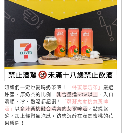
妞妞們一定也愛喝奶茶吧！
「蜂蜜厚奶茶」
嚴選
蜂蜜、厚奶茶的比例，
乳含量達50%以上
，入口
滑順，冰、熱喝都超讚！
「蘇蘇虎虎桃氣黃啤
酒」
以
多汁黃桃融合清爽的艾爾啤酒
，點綴紫
蘇，加上輕微氣泡感，彷彿沉醉在滿是蜜桃的花
果樂園！