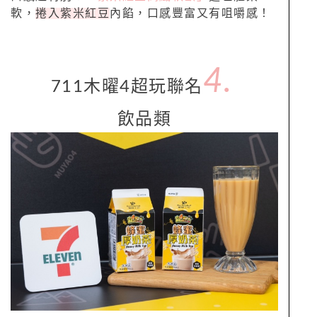
軟，
捲入紫米紅豆
內餡，口感豐富又有咀嚼感！
4.
711木曜4超玩聯名
飲品類