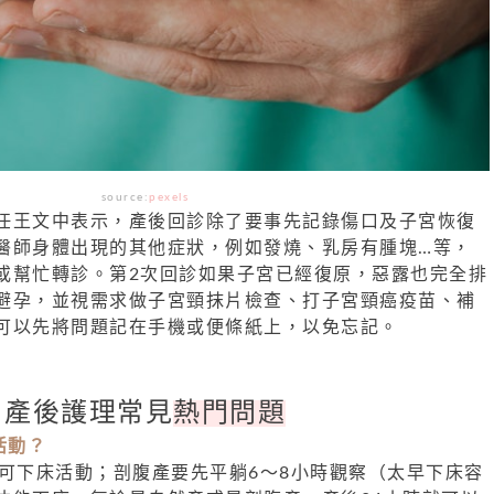
source:
pexels
任王文中表示，產後回診除了要事先記錄傷口及子宮恢復
醫師身體出現的其他症狀，例如發燒、乳房有腫塊…等，
或幫忙轉診。第2次回診如果子宮已經復原，惡露也完全排
避孕，並視需求做子宮頸抹片檢查、打子宮頸癌疫苗、補
可以先將問題記在手機或便條紙上，以免忘記。
產後護理常見
熱門問題
活動？
即可下床活動；剖腹產要先平躺6～8小時觀察（太早下床容