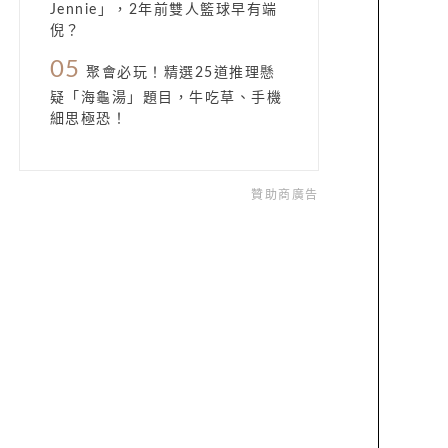
Jennie」，2年前雙人籃球早有端
倪？
05
聚會必玩！精選25道推理懸
疑「海龜湯」題目，牛吃草、手機
細思極恐！
贊助商廣告