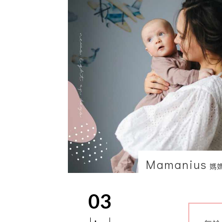
Mamanius
媽
03