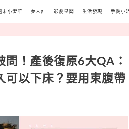
週末小奢華
美人計
影劇星聞
生活發現
手機小
被問！產後復原6大QA：
久可以下床？要用束腹帶