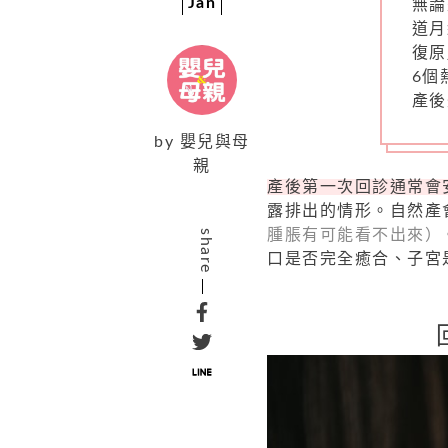
Jan
無論
道月
復原
6個
產後
by
嬰兒與母
親
產後第一次回診通常會
露排出的情形。自然產
腫脹有可能看不出來）
share
口是否完全癒合、子宮