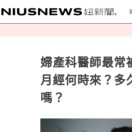
婦產科醫師最常
月經何時來？多
嗎？