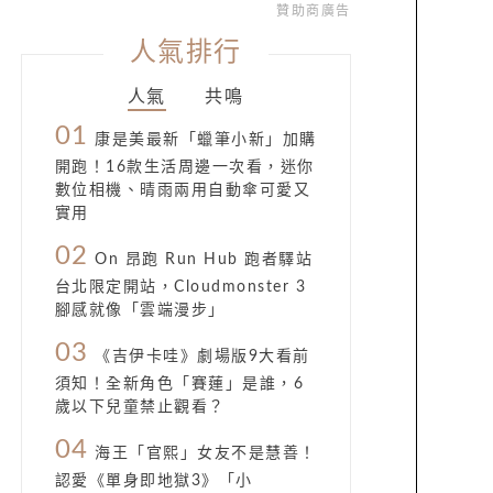
贊助商廣告
人氣排行
人氣
共鳴
01
康是美最新「蠟筆小新」加購
開跑！16款生活周邊一次看，迷你
數位相機、晴雨兩用自動傘可愛又
實用
02
On 昂跑 Run Hub 跑者驛站
台北限定開站，Cloudmonster 3
腳感就像「雲端漫步」
03
《吉伊卡哇》劇場版9大看前
須知！全新角色「賽蓮」是誰，6
歲以下兒童禁止觀看？
04
海王「官熙」女友不是慧善！
認愛《單身即地獄3》「小