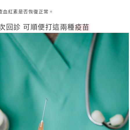
檢查血紅素是否恢復正常。
2次回診 可順便打這兩種
疫苗