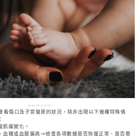
source:
pexels
會看傷口及子宮復原的狀況，除非出現以下幾種特殊情
：
蹤肌瘤變化。
低、血糖或血壓偏高→檢查各項數據是否恢復正常、是否需