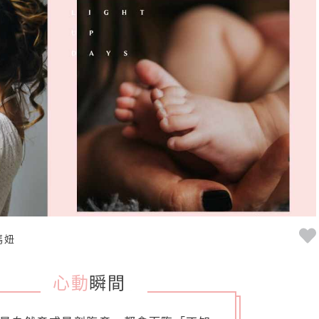
媽妞
心動
瞬間
_