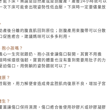
才能下床。無論是自然產或是剖腹產，產後24小時就可以
一次下床可能會出現姿勢性低血壓，下床時一定要儘量放
？
助產後分離的腹直肌回到原位；剖腹產用束腹帶可以分散
口促進癒合，建議媽咪可以多多利用。
、抱小孩嗎？
擔心一生完就餵奶、抱小孩會讓傷口裂開，其實不用擔
個時候還很強韌，寶寶的體重也沒有重到需要用肚子的力
壓迫傷口，用側躺的姿勢餵就可以了。
復原？
腔鬆弛，用力解便會造成骨盆腔肌肉復原不良，增加子宮
增生？
覆蓋讓傷口保持濕潤，傷口癒合後使用矽膠片或矽膠凝膠