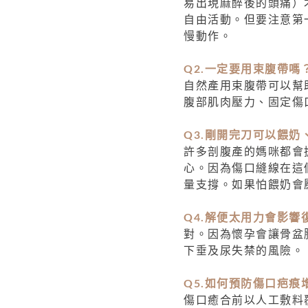
易出現麻醉後的頭痛）
自由活動。但要注意第
慢動作。
Q2.一定要用束腹帶嗎
自然產用束腹帶可以幫
腹部肌肉壓力、固定傷
Q3.剛開完刀可以餵奶
許多剖腹產的媽咪都會
心。因為傷口縫線在這
量支撐。如果怕餵奶會
Q4.解便太用力會影響
對。因為懷孕會讓骨盆
下垂及尿失禁的風險。
Q5.如何預防傷口疤痕
傷口癒合前以人工敷料