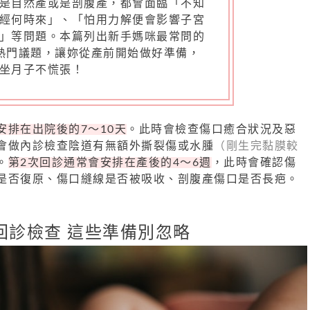
是自然產或是剖腹產，都會面臨「不知
經何時來」、「怕用力解便會影響子宮
」等問題。本篇列出新手媽咪最常問的
熱門議題，讓妳從產前開始做好準備，
坐月子不慌張！
安排在出院後的7～10天
。此時會檢查傷口癒合狀況及惡
會做內診檢查陰道有無額外撕裂傷或水腫
（剛生完黏膜較
。
第2次回診通常會安排在產後的4～6週
，此時會確認傷
是否復原、傷口縫線是否被吸收、剖腹產傷口是否長疤。
回診檢查 這些準備別忽略