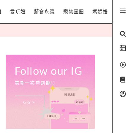
姐
愛玩妞
蔬食永續
寵物圈圈
媽媽妞
Follow our IG
美食一次看到飽♡
Go >