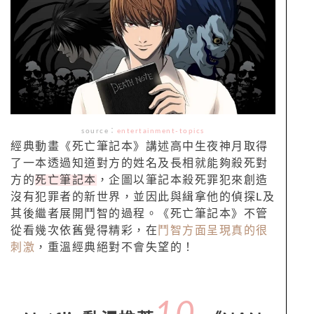
source：
entertainment-topics
經典動畫《死亡筆記本》講述高中生夜神月取得
了一本透過知道對方的姓名及長相就能夠殺死對
方的
死亡筆記本
，企圖以筆記本殺死罪犯來創造
沒有犯罪者的新世界，並因此與緝拿他的偵探L及
其後繼者展開鬥智的過程。《死亡筆記本》不管
從看幾次依舊覺得精彩，在
鬥智方面呈現真的很
刺激
，重溫經典絕對不會失望的！