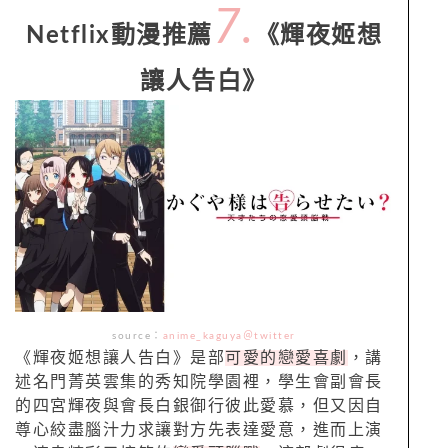
7.
Netflix動漫推薦
《輝夜姬想
讓人告白》
source：
anime_kaguya＠twitter
《輝夜姬想讓人告白》是部
可愛的戀愛喜劇
，講
述名門菁英雲集的秀知院學園裡，學生會副會長
的四宮輝夜與會長白銀御行彼此愛慕，但又因自
尊心絞盡腦汁力求讓對方先表達愛意，進而上演