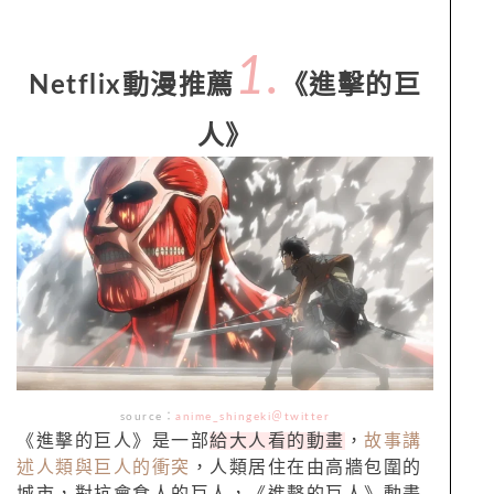
1.
Netflix動漫推薦
《進擊的巨
人》
source：
anime_shingeki＠twitter
《進擊的巨人》是一部
給大人看的動畫
，
故事講
述人類與巨人的衝突
，人類居住在由高牆包圍的