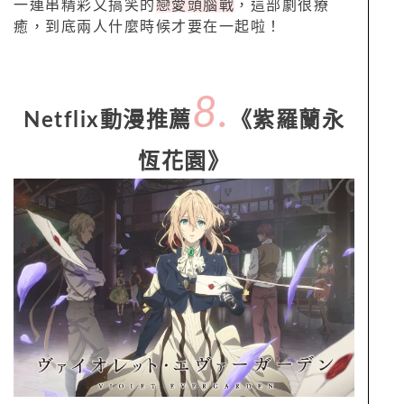
一連串精彩又搞笑的
戀愛頭腦戰
，這部劇很療
癒，到底兩人什麼時候才要在一起啦！
8.
Netflix動漫推薦
《紫羅蘭永
恆花園》