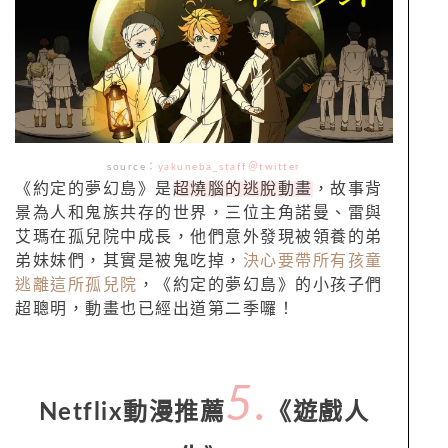
source：
yakuneba_staff＠twitter
《約定的夢幻島》是
超燒腦的逃脫動畫
，故事背
景為人和鬼族共存的世界，三位主角諾曼、雷與
艾瑪在孤兒院中成長，他們意外發現被領養的弟
弟妹妹們，其實是被鬼吃掉，
決心要帶所有孩童
逃離這所孤兒院
，《約定的夢幻島》的小孩子們
超聰明，動畫也已經出道第二季囉！
5.
Netflix動漫推薦
《遊戲人