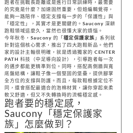
跑者在挑戰長距離或是進行日常訓練時，最需要
的究竟是什麼？加速固然重要，但妞編輯覺得，
能夠一路陪伴、穩定支撐每一步的「保護性」與
「穩定性」，其實才是更關鍵的。
Saucony
深耕
跑鞋領域這麼久，當然也很懂大家的煩惱。
今年秋冬，
Saucony
的「
穩定保護家族
」系列就
針對這個核心需求，推出了四大跑鞋新品。他們
家的設計主軸很明確，就是透過獨家的
CENTER
PATH
科技（中足導向設計），引導跑者每一次
的邁步都能更精準到位。同時，搭配高側牆與寬
底盤結構，讓鞋子像一個堅固的堡壘，提供腳掌
全方位的支撐與防護。而且，每款鞋根據定位不
同，還會搭配最適合的泡棉材質，讓你穿起來柔
軟又舒適，但又不失轉換時的流暢穩定感。
跑者要的穩定感，
Saucony「穩定保護家
族」怎麼做到？