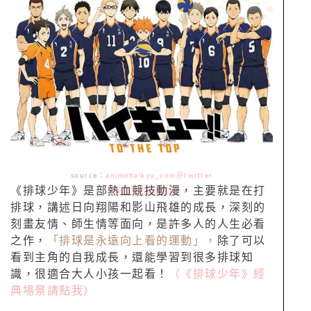
source：
animehaikyu_com＠twitter
《排球少年》是部
熱血競技動漫
，主要就是在打
排球，講述日向翔陽和影山飛雄的成長，深刻的
刻畫友情、師生情等面向，是許多人的人生必看
之作，
「排球是永遠向上看的運動」，
除了可以
看到主角的自我成長，還能學習到很多排球知
識，很適合大人小孩一起看！
（《排球少年》經
典場景請點我）