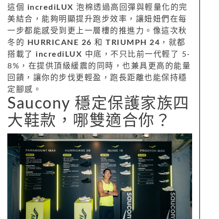
這個
incrediLUX
泡棉透過高回彈與輕量化的完
美結合，能夠明顯提升跑步效率，讓妞妞們在每
一步都能感受到更上一層樓的推進力。像這次秋
冬的
HURRICANE 26
和
TRIUMPH 24
，就都
搭載了
incrediLUX
中底，不只比前一代輕了 5-
8%，在提供頂級緩震的同時，也兼具更高的能量
回饋，讓你的步伐更輕盈，跑長距離也能保持穩
定腳感。
Saucony 穩定保護家族四
大鞋款，哪雙適合你？