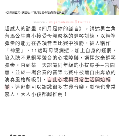
source：
shigatsuhakimi＠twitter
超感人的動畫《四月是你的謊言》，講述男主角
有馬公生自小接受母親嚴格的鋼琴訓練，以精準
彈奏的能力在各項音樂比賽中獲勝，被人稱作
「神童」，11歲時母親病逝，加上自身的迷惘，
陷入聽不見鋼琴聲音的心境障礙，選擇放棄鋼琴
彈奏。直到某一天認識同年級的小提琴手—宮園
薰，並於一場合奏的音樂比賽中被薰自由奔放的
演奏風格所吸引，
自此心境與日常生活開始轉
變
。這部劇可以認識很多古典音樂，劇情也非常
感人，大人小孩都超推薦！