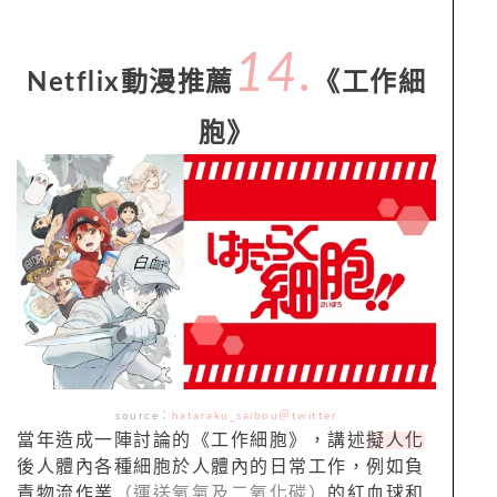
14.
Netflix動漫推薦
《工作細
胞》
source：
hataraku_saibou＠twitter
當年造成一陣討論的《工作細胞》，講述
擬人化
後人體內各種細胞於人體內的日常工作，例如負
責物流作業
（運送氧氣及二氧化碳）
的紅血球和