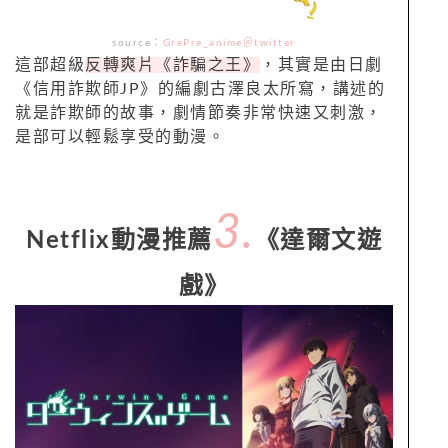
source：
GrePre_anime＠twitter
這部超級
反轉爽片《詐騙之王》
，其實是由日劇
《信用詐欺師JP》的編劇古澤良太所寫，講述的
就是詐欺師的故事，劇情節奏非常快速又刺激，
是部可以輕鬆享受的動漫。
3.
Netflix動漫推薦
《達爾文遊
戲》