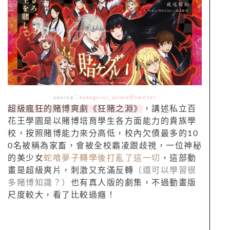
source：
kakegurui_anime＠twitter
超級瘋狂的賭博爽劇《狂賭之淵》
，講述私立百
花王學園是以賭博培育學生各方面能力的貴族學
校，按照賭博能力來分高低，校內欠債最多的10
0名被稱為家畜，會被全校霸凌跟歧視，一位神秘
的美少女
蛇喰夢子轉學後打亂了這一切
，這部動
畫是超級爽片，刺激又充滿反轉
（還可以學習很
多賭博知識？）
也有真人版的劇集，不過動畫版
尺度較大，看了比較過癮！