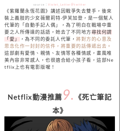
source：
Violet_Letter＠twitter
《紫羅蘭永恆花園》講述因戰爭失去雙手，後來
裝上義肢的少女薇爾莉特·伊芙加登，是一個幫人
代筆的「自動手記人偶」，為了明白在戰場中重
要之人所傳達的話語，她去了不同地方
尋找何謂
「愛」
，為不同的委託人代筆，
將對方的心意及
思念化作一封封的信件，將重要的話傳遞出去。
這部劇有愛情、親情、友情等各種情感，畫風唯
美內容非常感人，也很適合給小孩子看，這部Ne
tflix上也有電影版喔！
9.
Netflix動漫推薦
《死亡筆記
本》