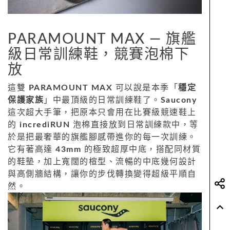
PARAMOUNT MAX — 旗艦
級日常訓練鞋，競賽泡棉下
放
這雙
PARAMOUNT MAX
可以說是本季「
穩定
保護家族
」中最頂級的日常訓練鞋了。
Saucony
這次超大手筆，把原本只會用在比賽級競速鞋上
的
incrediRUN
泡棉直接放到日常訓練款中，等
於是把最奢華的旗艦腳感帶進你的每一次訓練。
它有著高達
43mm
的極致超厚中底，搭配同材質
的鞋墊，加上寬闊的楦型、流暢的中底幾何設計
與高側牆結構，讓你的步伐轉換變得超級平順自
然。