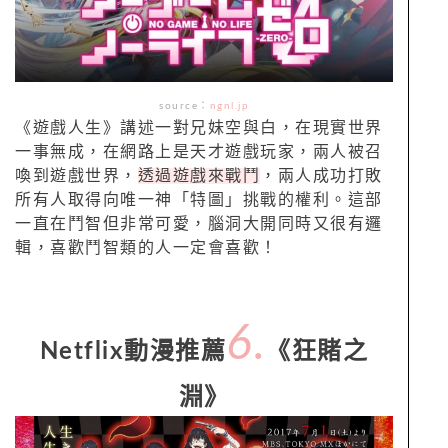
source：
ngnl.jp
《遊戲人生》講述一對兄妹空與白，在現實世界
一事無成，在網路上是天才遊戲玩家，兩人被召
喚到遊戲世界，
透過遊戲來戰鬥
，兩人成功打敗
所有人取得向唯一神「特圖」挑戰的權利。這部
一直在鬥智但非常可愛，腦洞大開同時又很有邏
輯，喜歡鬥智類的人一定會喜歡！
6.
Netflix動漫推薦
《狂賭之
淵》