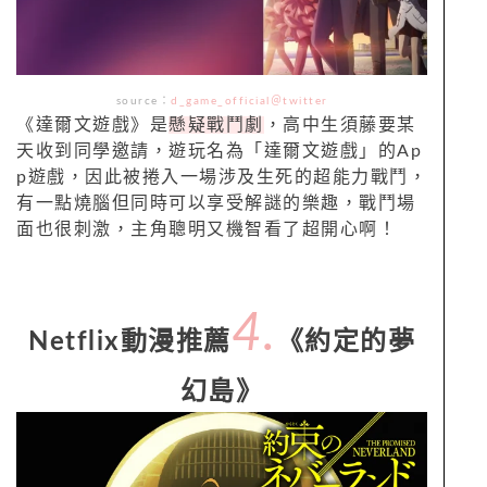
source：
d_game_official＠twitter
《達爾文遊戲》是
懸疑戰鬥劇
，高中生須藤要某
天收到同學邀請，遊玩名為「達爾文遊戲」的Ap
p遊戲，因此被捲入一場涉及生死的超能力戰鬥，
有一點燒腦但同時可以享受解謎的樂趣，戰鬥場
面也很刺激，主角聰明又機智看了超開心啊！
4.
Netflix動漫推薦
《約定的夢
幻島》