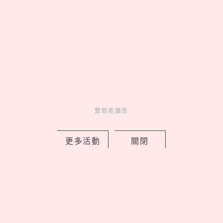
賣」，童裝洋裝必收
by 喬
Charming
美人計
1 days ago
贊助商廣告
更多活動
關閉
清心「貓貓蟲咖波」聯名回歸！限定紙
杯＋加價購周邊一次看，優多紅柚茶凍
新登場
by Noah
Fun
吃喝玩樂
1 days ago