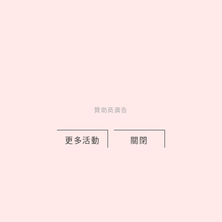
疊一件背心只要290！「3大甜甜價疊穿
神器」品牌推薦，Giselle愛牌也能挖到
寶
by 喬
贊助商廣告
Fashion
穿搭
18 hours ago
更多活動
關閉