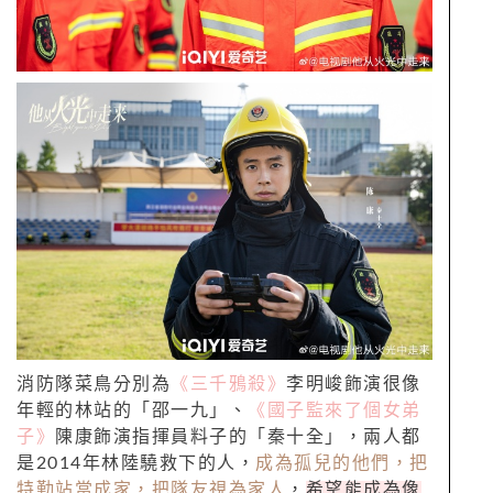
消防隊菜鳥分別為
《三千鴉殺》
李明峻飾演很像
年輕的林站的「邵一九」、
《國子監來了個女弟
子》
陳康飾演指揮員料子的「秦十全」，兩人都
是2014年林陸驍救下的人，
成為孤兒的他們，把
特勤站當成家，把隊友視為家人
，
希望能成為像