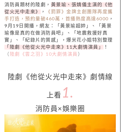
消防員題材的陸劇，
黃景瑜、張婧儀主演的《他
從火光中走來》
，
《罰罪》金牌主創團隊再度攜
手打造，預約量破460萬，首播熱度高達6000
，
9月19日開播，網友：「黃景瑜超帥」、「黃景
瑜像是真的在做消防員吧」、「地震救援好真
實」、「紀錄片的質感」，爆米花小姐特別整理
「陸劇《他從火光中走來》11大劇情演員」
！
（
陸劇《雲之羽》10大劇情演員
）
陸劇《他從火光中走來》劇情線
1.
上看
消防員×娛樂圈