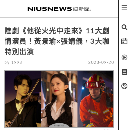
陸劇《他從火光中走來》11大劇
情演員！黃景瑜×張婧儀，3大咖
特別出演
by
1993
2023-09-20