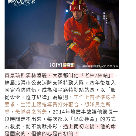
黃景瑜飾演林陸驍，大家都叫他「老林/林站」
，
隸屬北潯市公安消防支隊特勤大隊，四年後加入
國家消防隊伍，成為和平路特勤站站長，以「服
從命令，遵守紀律」為原則，
工作上高標準嚴格
要求、生活上跟指導員打好配合，想隊員之所
想，急隊員之所急
，2014年地震事故讓他很長一
段時間走不出來，每次都以「以命換命」的方式
去救援，動不動就掛彩，
遇上南初之後，他的命
是國家的，但他的心是南初的！