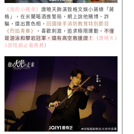
《我的小確幸》
唐曉天飾演致格文娛小蔣總「蔣
格」，在米蘭喝酒進警局，網上說他賭博、詐
騙，還出賣色相，
回國接手消防教育特別節目
《烈焰青春》
，喜歡刺激，追求極限運動，
不僅
是游泳和攀岩冠軍，還有高空救援證！
（
唐曉天1
3部陸劇必看推薦
）