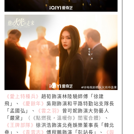
《愛上特種兵》
趙荀飾演林陸驍師傅「徐建
飛」、
《慶餘年》
吳剛飾演和平路特勤站支隊長
「孟國弘」、
《雲之羽》
曾可妮飾演大勢藝人
「嚴黛」
（《點燃我，溫暖你》閨蜜合體）
、
《王牌部隊》
徐洪浩飾演北堯娛樂董事長「韓北
堯」、
《青雲志》
傅程鵬飾演「彭站長」、
《與