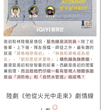
南初和林陸驍是情侶，
藍色線是消防員，
除了前
後輩、上下級、隊友搭檔、師徒之外，最有趣的
就是
「蔣格暗戀南初」、「林啟和蔣格成為朋
友」、「劉如意追求夏晚」
；
橘色線為娛樂圈
，
嚴黛是南初和徐智藝的前輩，西顧是南初的閨蜜
兼助理，
而且妞妞們仔細一看有發現人物關係圖
是由「消防栓」和「自然水管道」組成嗎？
陸劇《他從火光中走來》劇情線
9.