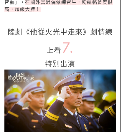
智藝」，
在國外當過偶像練習生，粉絲黏著度很
高，超級大牌！
陸劇《他從火光中走來》劇情線
7.
上看
特別出演