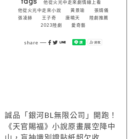
tags
他從火光中走來劇情線上看
他從火光中走來小說
黃景瑜
張婧儀
張凌赫
王子奇
唐曉天
陸劇推薦
2023陸劇
愛奇藝
share
誠品「銀河BL無限公司」開跑！
《天官賜福》小說原畫展空降中
山，盲抽識別證貼紙超欠收