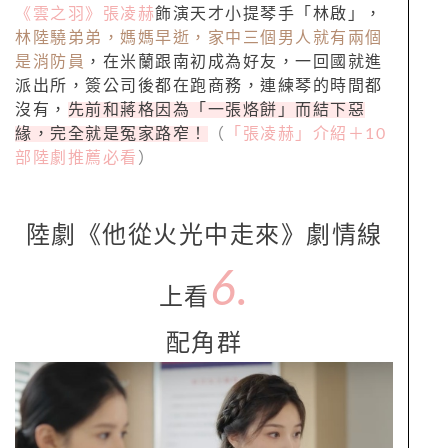
《雲之羽》
張凌赫
飾演天才小提琴手「林啟」，
林陸驍弟弟，媽媽早逝，家中三個男人就有兩個
是消防員
，在米蘭跟南初成為好友，一回國就進
派出所，簽公司後都在跑商務，連練琴的時間都
沒有，
先前和蔣格因為「一張烙餅」而結下惡
緣，完全就是冤家路窄！
（
「張凌赫」介紹＋10
部陸劇推薦必看
）
陸劇《他從火光中走來》劇情線
6.
上看
配角群