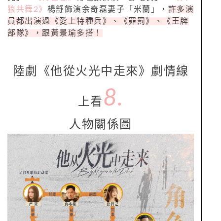
狼共舞2》
楊舒飾演余奇磊妻子「米蘭」，
許多演
員都出演過《愛上特種兵》、《罪罰》、《王牌
部隊》，跟黃景瑜多搭！
陸劇《他從火光中走來》劇情線
8.
上看
人物關係圖