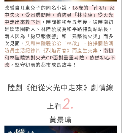
改編自耳東兔子的同名小說，
16歲的「南初」家
中失火，受困房間時，消防員「林陸驍」從火光
中走出來救下她
，時間推移至五年後，彼時南初
是娛樂圈新人、林陸驍成為和平路特勤站站長，
兩人因為「房東報假警」和「建築物火災」而多
次見面，
又和林陸驍弟弟「林啟」、拍攝體驗消
防員生活紀錄片《烈焰青春》而產生交集
，
南初
和林陸驍這對火光CP面對重重考驗，依然初心不
改
，堅守初衷的都市成長故事！
陸劇《他從火光中走來》劇情線
2.
上看
黃景瑜