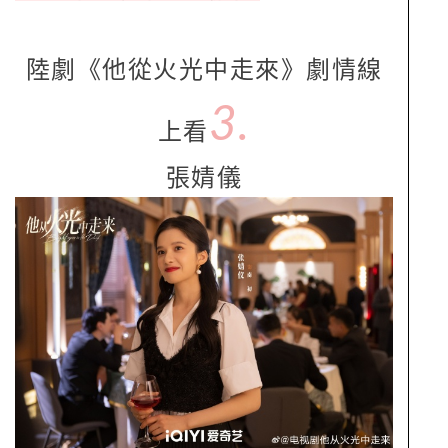
陸劇《他從火光中走來》劇情線
3.
上看
張婧儀