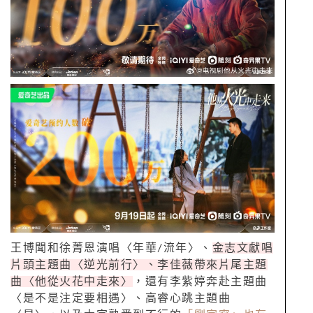
王博聞和徐菁恩演唱〈年華/流年〉、
金志文獻唱
片頭主題曲〈逆光前行〉、李佳薇帶來片尾主題
曲〈他從火花中走來〉
，還有李紫婷奔赴主題曲
〈是不是注定要相遇〉、高睿心跳主題曲