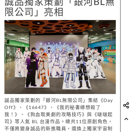
誠品獨家策劃「銀河BL無
限公司」亮相
誠品獨家策劃的「銀河BL無限公司」集結《Day
Off》、《16647》、《我的秘書總想殺了
我！》、《狗血耽美劇的攻略技巧》與《啵啵起
司》等人氣 BL 台漫作品。總共11位原創角色，
不僅將變身誠品的新進職員，還換上獨家宇宙制