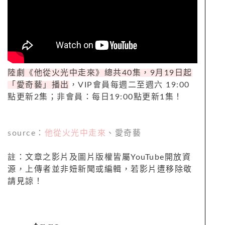
陸劇《他從火光中走來》總共40集，9月19日起
「愛奇藝」播出
，VIP會員每週二至週六 19:00
點更新2集；非會員：每日19:00點更新1集！
source：
他從火光中走來
、愛奇藝
註：文章之影片及圖片版權皆屬
YouTube
開放資
源，上傳者並非妞新聞或編輯，若影片遭移除敬
請見諒！