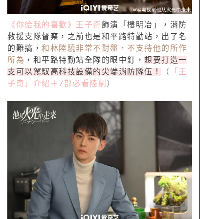
《你給我的喜歡》
王子奇
飾演「樓明冶」，消防
救援支隊督察，之前也是和平路特勤站，出了名
的難搞，
和林陸驍非常不對盤，不支持他的所作
所為
，和平路特勤站全隊的眼中釘，
想要打造一
支可以駕馭高科技設備的尖端消防隊伍！
（
「王
子奇」介紹＋7部必看陸劇
）