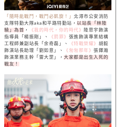
「隨時能戰鬥，戰鬥必凱旋！」
北潯市公安消防
支隊特勤大隊aka和平路特勤站，
以站長「林陸
驍」為首
，
《我的時代，你的時代》
陸思宇飾演
指導員「楊振剛」、
《罰罪》
張進飾演專業結構
工程師兼副站長「余奇磊」、
《特戰榮耀》
胡毅
飾演站長助理「劉如意」、
《匆匆那年》
張鐸瀚
飾演業務主幹「雷大罡」，
大家都是出生入死的
戰友！