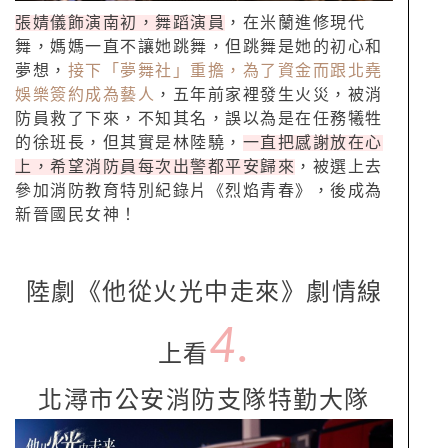
張婧儀飾演南初，舞蹈演員
，在米蘭進修現代
舞，媽媽一直不讓她跳舞，但跳舞是她的初心和
夢想，
接下「夢舞社」重擔，為了資金而跟北堯
娛樂簽約成為藝人
，五年前家裡發生火災，被消
防員救了下來，不知其名，誤以為是在任務犧牲
的徐班長，但其實是林陸驍，
一直把感謝放在心
上，希望消防員每次出警都平安歸來
，被選上去
參加消防教育特別紀錄片《烈焰青春》，後成為
新晉國民女神！
陸劇《他從火光中走來》劇情線
4.
上看
北潯市公安消防支隊特勤大隊