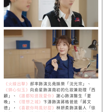
《火線出擊》
郝率飾演北堯娛樂「沈光宗」、
《錦心似玉》
向俞星飾演南初的化妝兼助理「西
顧」、
《誰都知道我愛你》
謝心飾演醫生「夏
晚」、
《理想之城》
卞濤飾演蔣格爸爸「蔣文
德」，
《喜歡你時風好甜》
林妍柔飾演藝人「徐