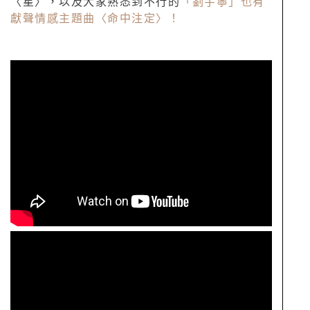
〈星〉，以及大家熟悉到不行的
「劉宇寧」也有
獻聲情感主題曲〈命中注定〉！