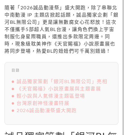
隨著「2026誠品動漫祭」盛大開跑，除了串聯北
中南動漫 IP 主題店掀起話題，誠品獨家企劃「銀
河BL無限公司」更是讓無數腐女心花怒放！這次
不僅攜手5部超人氣BL台漫，讓角色們換上宇宙
制服化身星際職員，還推出多款限定周邊。同
時，現象級耽美神作《天官賜福》小說原畫展也
將同步登場，熱愛BL的妞妞們可千萬別錯過！
目錄
● 誠品獨家策劃「銀河BL無限公司」亮相
● 《天官賜福》小說原畫展與主題書展
● 輕小說與人氣條漫主題區登場
● 台灣原創神怪漫畫特展
● 2026誠品動漫祭盛大開跑