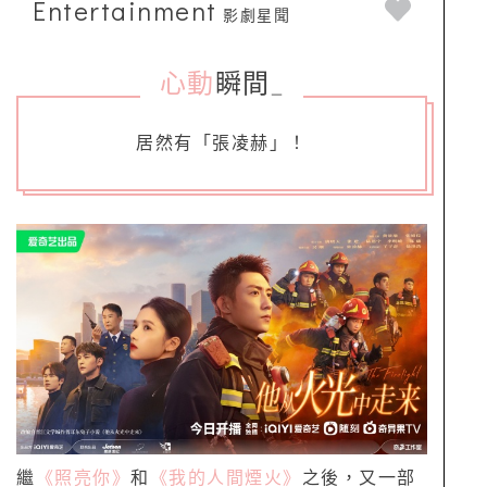
Entertainment
影劇星聞
心動
瞬間
_
居然有「張凌赫」！
繼
《照亮你》
和
《我的人間煙火》
之後，又一部