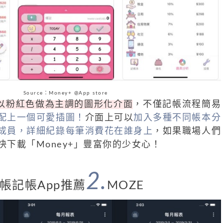
Source：Money+ @App store
款以粉紅色做為主調的圖形化介面
，不僅記帳流程簡易
配上一個可愛插圖！
介面上可以
加入多種不同帳本分
成員，詳細紀錄每筆消費花在誰身上
，如果職場人們
下載「Money+」豐富你的少女心！
2.
帳記帳App推薦
MOZE