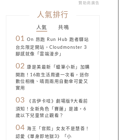
贊助商廣告
人氣排行
人氣
共鳴
01
On 昂跑 Run Hub 跑者驛站
台北限定開站，Cloudmonster 3
腳感就像「雲端漫步」
02
康是美最新「蠟筆小新」加購
開跑！16款生活周邊一次看，迷你
數位相機、晴雨兩用自動傘可愛又
實用
03
《吉伊卡哇》劇場版9大看前
須知！全新角色「賽蓮」是誰，6
歲以下兒童禁止觀看？
04
海王「官熙」女友不是慧善！
認愛《單身即地獄3》「小