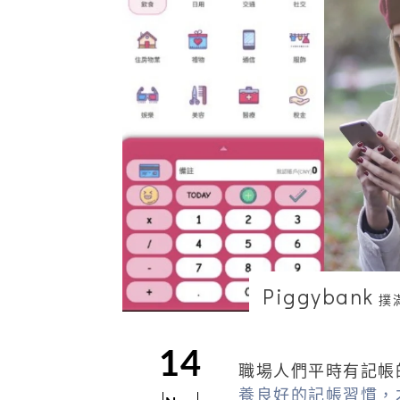
Piggybank
撲
14
職場人們平時有記帳
養良好的記帳習慣，