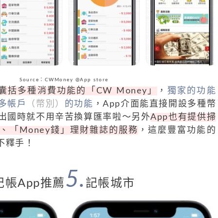
Source：CWMoney @App store
囊括多種消費功能的「CW Money」
，
獨家的功能
多帳戶
（幣別）
的功能
，App介面能直接開設多種幣
出國時就不用辛苦換算匯率啦～另外
App也有提供掃
、「Money錢」理財雜誌的服務
，這麼豐富功能的
不釋手！
5.
記帳App推薦
記帳城市