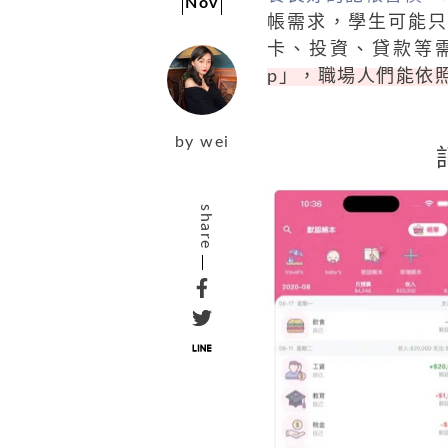
Nov
帳需求，學生可能
卡、投資、貸款等
p」，職場人們能依
by
wei
share