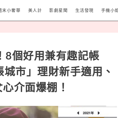
週末小奢華
美人計
影劇星聞
生活發現
手機小
！8個好用兼有趣記帳
記帳城市」理財新手適用、
少女心介面爆棚！