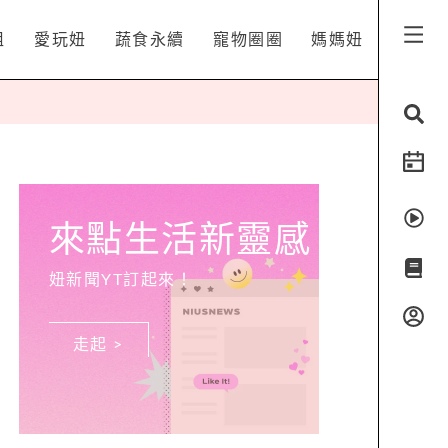
姐
愛玩妞
蔬食永續
寵物圈圈
媽媽妞
來點生活新靈感
妞新聞YT訂起來！
走起 >