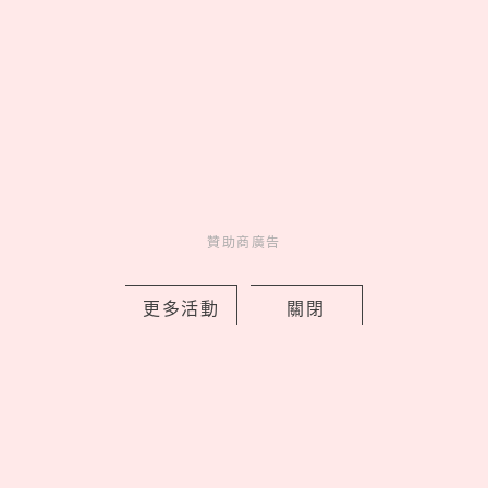
松山文創園區「2026夏日松一下」活動
贊助商廣告
延長，捷克、釜山樂團接力開唱嗨翻夏
夜！
更多活動
關閉
by 妞編輯
Events
展演活動
23 hours ago