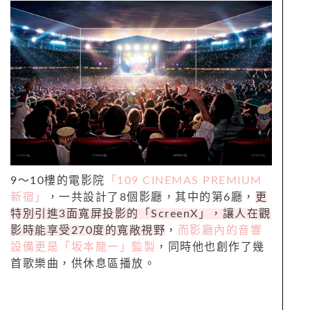
9～10樓的電影院
「109 CINEMAS PREMIUM
新宿」
，一共設計了8個影廳，其中的第6廳，
更
特別引進3面寬屏投影的「ScreenX」，讓人在觀
影時能享受270度的寬敞視野
，
而影廳內的音響
設備更是「坂本龍一」監製
，同時他也創作了幾
首歌樂曲，供休息區播放。