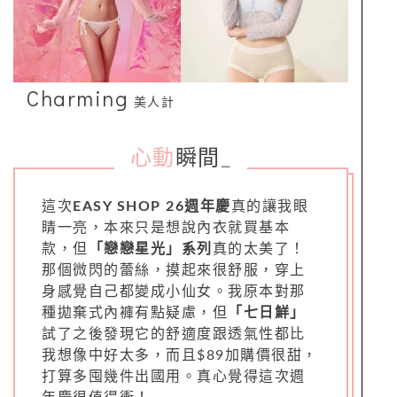
Charming
美人計
心動
瞬間
_
這次
EASY SHOP 26週年慶
真的讓我眼
睛一亮，本來只是想說內衣就買基本
款，但
「戀戀星光」系列
真的太美了！
那個微閃的蕾絲，摸起來很舒服，穿上
身感覺自己都變成小仙女。我原本對那
種拋棄式內褲有點疑慮，但
「七日鮮」
試了之後發現它的舒適度跟透氣性都比
我想像中好太多，而且$89加購價很甜，
打算多囤幾件出國用。真心覺得這次週