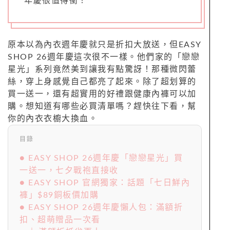
年慶很值得衝！
原本以為內衣週年慶就只是折扣大放送，但EASY
SHOP 26週年慶這次很不一樣。他們家的「戀戀
星光」系列竟然美到讓我有點驚訝！那種微閃蕾
絲，穿上身感覺自己都亮了起來。除了超划算的
買一送一，還有超實用的好禮跟健康內褲可以加
購。想知道有哪些必買清單嗎？趕快往下看，幫
你的內衣衣櫥大換血。
目錄
● EASY SHOP 26週年慶「戀戀星光」買
一送一，七夕戰袍直接收
● EASY SHOP 官網獨家：話題「七日鮮內
褲」$89銅板價加購
● EASY SHOP 26週年慶懶人包：滿額折
扣、超萌贈品一次看