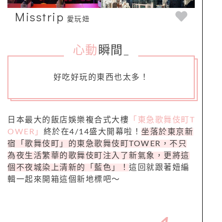
Misstrip
愛玩妞
心動
瞬間
_
好吃好玩的東西也太多！
日本最大的飯店娛樂複合式大樓
「東急歌舞伎町T
OWER」
終於在4/14盛大開幕啦！
坐落於東京新
宿「歌舞伎町」的東急歌舞伎町TOWER，不只
為夜生活繁華的歌舞伎町注入了新氣象，更將這
個不夜城染上清新的「藍色」！
這回就跟著妞編
輯一起來開箱這個新地標吧～