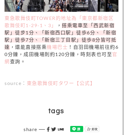
東急歌舞伎町TOWER的地址為「東京都新宿区
歌舞伎町1-29-1、3」
，
搭乘電車至「西武新宿
駅」徒步1分、「新宿西口駅」徒歩6分、「新宿
駅」徒歩7分、「新宿三丁⽬駅」徒歩8分皆可抵
達
，還能直接搭乘
機場巴士
！自羽田機場前往約6
0分鐘，成田機場則約120分鐘，時刻表也可至
官
網
查詢。
source：
東急歌舞伎町タワー【公式】
tags
share