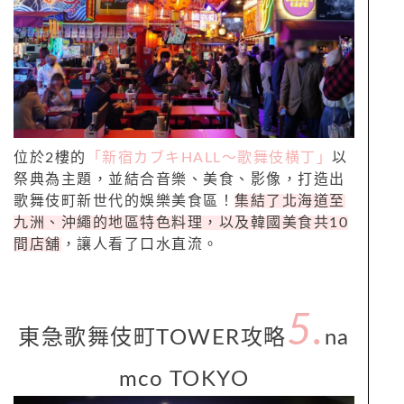
位於2樓的
「新宿カブキHALL～歌舞伎横丁」
以
祭典為主題，並結合音樂、美食、影像，打造出
歌舞伎町新世代的娛樂美食區！
集結了北海道至
九洲、沖繩的地區特色料理，以及韓國美食共10
間店舖
，讓人看了口水直流。
5.
東急歌舞伎町TOWER攻略
na
mco TOKYO