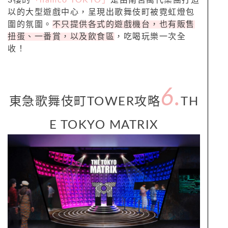
3樓的
「namco TOKYO」
是由南宮萬代集團打造
以的大型遊戲中心，呈現出歌舞伎町被霓虹燈包
圍的氛圍。
不只提供各式的遊戲機台，也有販售
扭蛋、一番賞，以及飲食區
，吃喝玩樂一次全
收！
6.
東急歌舞伎町TOWER攻略
TH
E TOKYO MATRIX