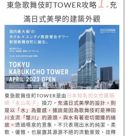
1.
東急歌舞伎町TOWER攻略
充
滿日式美學的建築外觀
東急歌舞伎町TOWER是由
日本知名的女性建築
師「永山祐子」
操刀，
充滿日式美學的設計，則
是以「水」為靈感，據說是因為歌舞伎町是神田
川支流「蟹川」的源頭，與水有著密切關連的緣
故。
透過噴泉的意象，不只表現出水的純潔、柔
軟、優雅，也展露其源源不絕的流動景致，詮釋