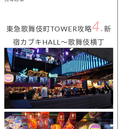
4.
東急歌舞伎町TOWER攻略
新
宿カブキHALL～歌舞伎横丁