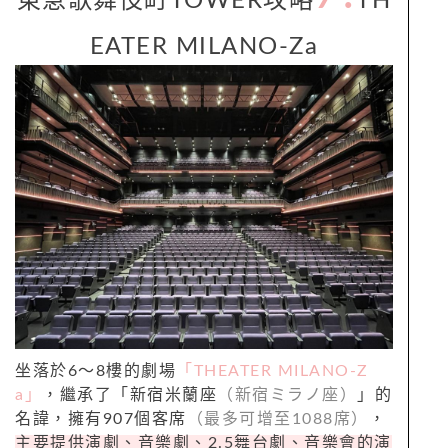
東急歌舞伎町TOWER攻略
TH
EATER MILANO-Za
坐落於6～8樓的劇場
「THEATER MILANO-Z
a」
，繼承了「新宿米蘭座
（新宿ミラノ座）
」的
名諱，擁有907個客席
（最多可增至1088席）
，
主要提供演劇、音樂劇、2.5舞台劇、音樂會的演