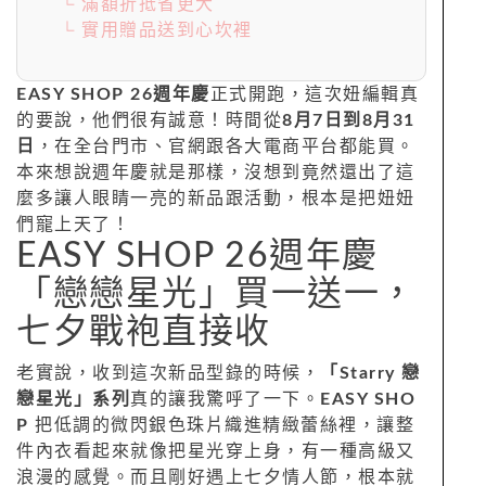
└ 滿額折抵省更大
└ 實用贈品送到心坎裡
EASY SHOP 26週年慶
正式開跑，這次妞編輯真
的要說，他們很有誠意！時間從
8月7日到8月31
日
，在全台門市、官網跟各大電商平台都能買。
本來想說週年慶就是那樣，沒想到竟然還出了這
麼多讓人眼睛一亮的新品跟活動，根本是把妞妞
們寵上天了！
EASY SHOP 26週年慶
「戀戀星光」買一送一，
七夕戰袍直接收
老實說，收到這次新品型錄的時候，
「Starry 戀
戀星光」系列
真的讓我驚呼了一下。
EASY SHO
P
把低調的微閃銀色珠片織進精緻蕾絲裡，讓整
件內衣看起來就像把星光穿上身，有一種高級又
浪漫的感覺。而且剛好遇上七夕情人節，根本就