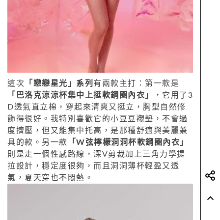
這次
「戀戀星光」系列
有兩款主打：第一款是
「巴洛克涼涼杯集中上挺軟鋼圈內衣」
，它用了3
D透氣直立棉，穿起來清爽又挺立，胸型自然修
飾得很好。我特別喜歡它的小豆豆襯墊，不會過
度擠壓，但又能集中托高，是那種舒適與美麗兼
具的款。另一款
「W弦檸檬洞洞杯軟鋼圈內衣」
則是走一個性感路線，深V剪裁加上三角力學提
拉設計，穩定度很夠，而且洞洞薄杯輕盈又透
氣，夏天穿也不悶熱。