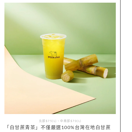
北部$75(L)、中南部$70(L)
「白甘蔗青茶」不僅嚴選100%台灣在地白甘蔗