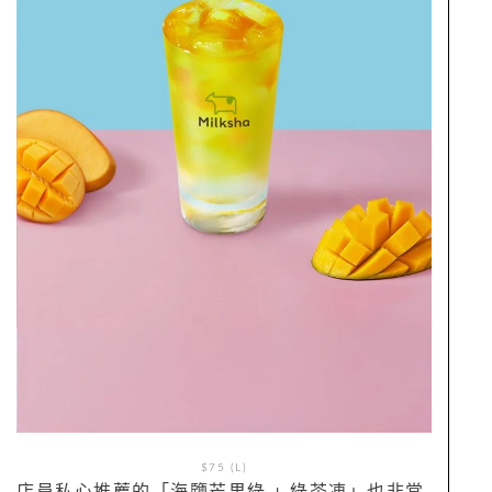
$75 (L)
店員私心推薦的「海鹽芒果綠 + 綠茶凍」也非常