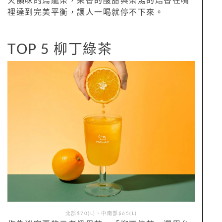
火韻味的烏龍茶，果香的酸甜與茶湯的焙香在嘴
裡達到完美平衡，讓人一喝就停不下來。
TOP 5 柳丁綠茶
北部$70(L)、中南部$65(L)