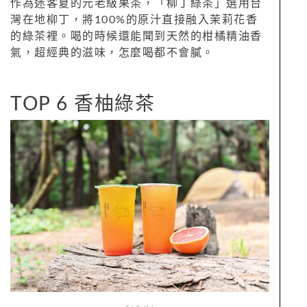
作為迷客夏的元老級果茶，「柳丁綠茶」選用台
灣在地柳丁，將100%的原汁直接融入茉莉花香
的綠茶裡。喝的時候還能聞到天然的柑橘精油香
氣，超經典的滋味，怎麼喝都不會膩。
TOP 6 香柚綠茶