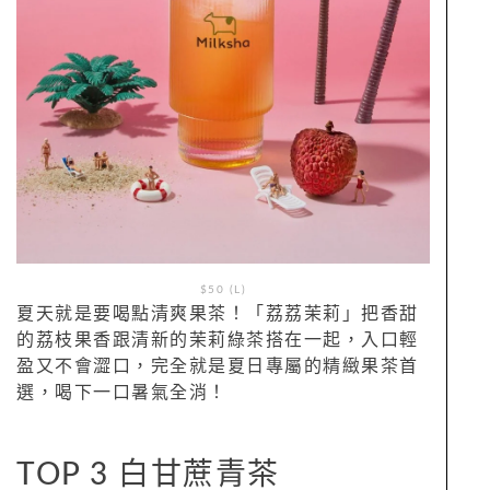
$50 (L)
夏天就是要喝點清爽果茶！「荔荔茉莉」把香甜
的荔枝果香跟清新的茉莉綠茶搭在一起，入口輕
盈又不會澀口，完全就是夏日專屬的精緻果茶首
選，喝下一口暑氣全消！
TOP 3 白甘蔗青茶