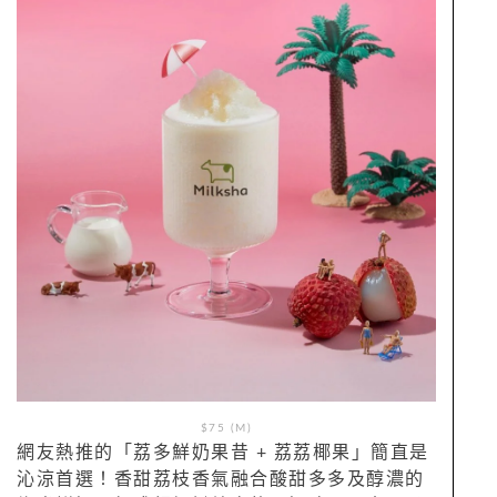
$75 (M)
網友熱推的「荔多鮮奶果昔 + 荔荔椰果」簡直是
沁涼首選！香甜荔枝香氣融合酸甜多多及醇濃的