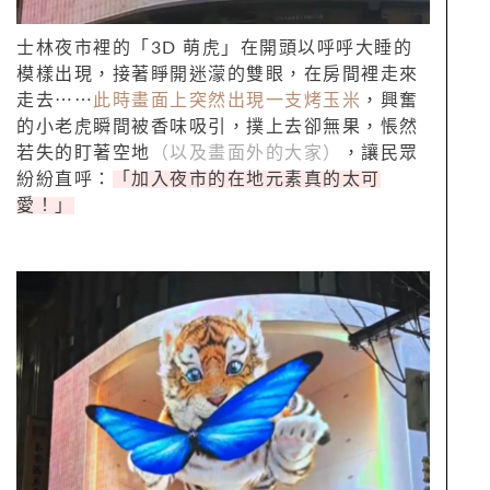
士林夜市裡的「3D 萌虎」在開頭以呼呼大睡的
模樣出現，接著睜開迷濛的雙眼，在房間裡走來
走去⋯⋯
此時畫面上突然出現一支烤玉米
，興奮
的小老虎瞬間被香味吸引，撲上去卻無果，悵然
若失的盯著空地
（以及畫面外的大家）
，讓民眾
紛紛直呼：
「加入夜市的在地元素真的太可
愛！」