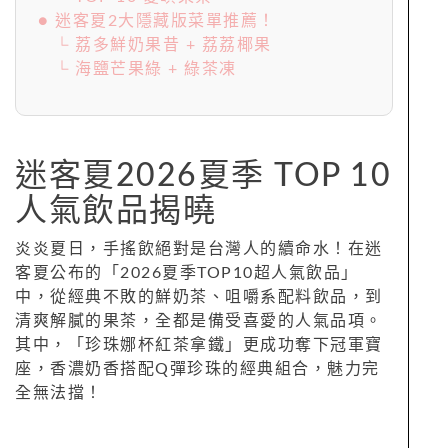
● 迷客夏2大隱藏版菜單推薦！
└ 荔多鮮奶果昔 + 荔荔椰果
└ 海鹽芒果綠 + 綠茶凍
迷客夏2026夏季 TOP 10
人氣飲品揭曉
炎炎夏日，手搖飲絕對是台灣人的續命水！在迷
客夏公布的「2026夏季TOP10超人氣飲品」
中，從經典不敗的鮮奶茶、咀嚼系配料飲品，到
清爽解膩的果茶，全都是備受喜愛的人氣品項。
其中，「珍珠娜杯紅茶拿鐵」更成功奪下冠軍寶
座，香濃奶香搭配Q彈珍珠的經典組合，魅力完
全無法擋！