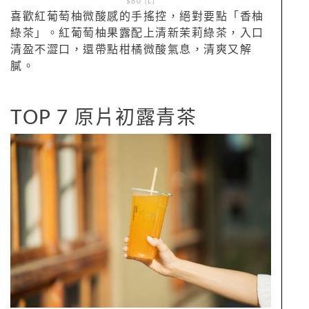
$60 (L)
喜歡紅葡萄柚微酸感的手搖控，絕對要點「香柚
綠茶」。紅葡萄柚果露配上清新茉莉綠茶，入口
清盈不澀口，還帶點柑橘微酸氣息，清爽又解
膩。
TOP 7 原片初露青茶