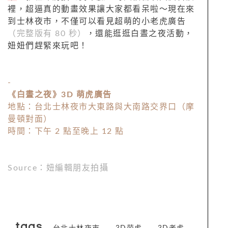
裡，超逼真的動畫效果讓大家都看呆啦～現在來
到士林夜市，不僅可以看見超萌的小老虎廣告
（完整版有 80 秒）
，還能逛逛白晝之夜活動，
妞妞們趕緊來玩吧！
-
《白晝之夜》3D 萌虎廣告
地點：台北士林夜市大東路與大南路交界口（摩
曼頓對面）
時間：下午 2 點至晚上 12 點
Source：妞編輯朋友拍攝
tags