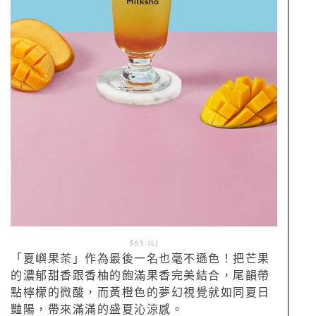
$65 (L)
「夏嶼果茶」作為最後一名也毫不遜色！把芒果
的濃郁甜香跟香柚的飽滿果香完美結合，尾韻帶
點檸檬的微酸，而黃橙色的夢幻視覺就如同夏日
豔陽，帶來滿滿的盛夏沁涼感。