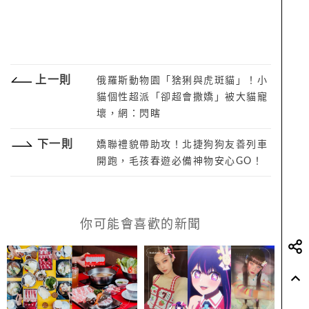
上一則
俄羅斯動物園「猞猁與虎斑貓」！小
貓個性超派「卻超會撒嬌」被大貓寵
壞，網：閃瞎
下一則
嬌聯禮貌帶助攻！北捷狗狗友善列車
開跑，毛孩春遊必備神物安心GO！
你可能會喜歡的新聞