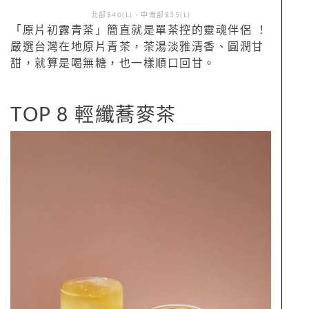
北部$40(L)、中南部$35(L)
「原片初露青茶」簡直就是單茶控的靈魂伴侶 ！
嚴選台灣在地原片青茶，茶湯淡雅清香、圓潤甘
甜，就算是喝無糖，也一樣順口回甘。
TOP 8 輕纖蕎麥茶