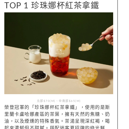
TOP 1 珍珠娜杯紅茶拿鐵
北部$70(M)、中南部$65(M)
榮登冠軍的「珍珠娜杯紅茶拿鐵」，使用的是斯
里蘭卡盧哈娜產區的茶葉，擁有天然的焦糖、奶
油，以及煙燻的特殊香氣。茶湯呈現深紅褐，喝
起來濃郁但不甜膩。搭配迷客夏招牌的綠光鮮