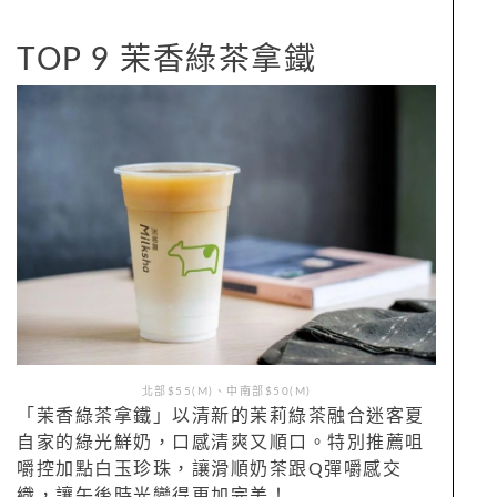
TOP 9 茉香綠茶拿鐵
北部$55(M)、中南部$50(M)
「茉香綠茶拿鐵」以清新的茉莉綠茶融合迷客夏
自家的綠光鮮奶，口感清爽又順口。特別推薦咀
嚼控加點白玉珍珠，讓滑順奶茶跟Q彈嚼感交
織，讓午後時光變得更加完美！