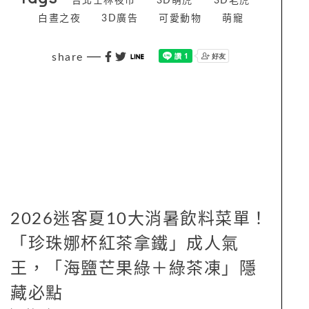
台北士林夜市
3D萌虎
3D老虎
白晝之夜
3D廣告
可愛動物
萌寵
share
2026迷客夏10大消暑飲料菜單！
「珍珠娜杯紅茶拿鐵」成人氣
王，「海鹽芒果綠＋綠茶凍」隱
藏必點