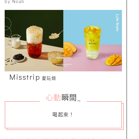
by
Noah
Misstrip
愛玩妞
心動
瞬間
_
喝起來！