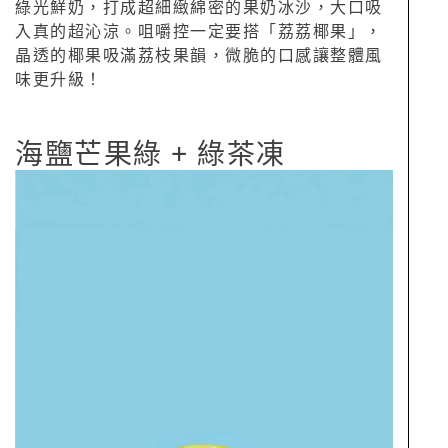
綠光鮮奶，打成超細緻綿密的果奶冰沙，大口吸
入真的超沁涼。咀嚼控一定要搭「荔荔椰果」，
晶透的椰果吸滿荔枝果韻，微脆的口感讓整體風
味更升級！
海鹽芒果綠 + 綠茶凍