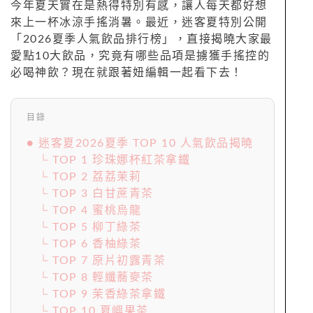
今年夏天實在是熱得特別有感，讓人每天都好想
來上一杯冰涼手搖消暑。最近，迷客夏特別公開
「2026夏季人氣飲品排行榜」，直接揭曉大家最
愛點10大飲品，究竟有哪些品項是擄獲手搖控的
必喝神飲？現在就跟著妞編輯一起看下去！
目錄
● 迷客夏2026夏季 TOP 10 人氣飲品揭曉
└ TOP 1 珍珠娜杯紅茶拿鐵
└ TOP 2 荔荔茉莉
└ TOP 3 白甘蔗青茶
└ TOP 4 蜜桃烏龍
└ TOP 5 柳丁綠茶
└ TOP 6 香柚綠茶
└ TOP 7 原片初露青茶
└ TOP 8 輕纖蕎麥茶
└ TOP 9 茉香綠茶拿鐵
└ TOP 10 夏嶼果茶