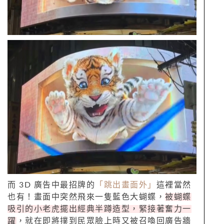
而 3D 廣告中最招牌的
「跳出畫面外」
這裡當然
也有！畫面中突然飛來一隻藍色大蝴蝶，
被蝴蝶
吸引的小老虎擺出經典半蹲造型，緊接著奮力一
躍
，就在即將撲到民眾臉上時又被召喚回廣告牆