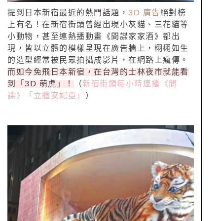
提到日本新宿最近的熱門話題，
3D 廣告
絕對榜
上有名！在新宿街頭曾經出現小灰貓、三花貓等
小動物，甚至連熱播動畫《間諜家家酒》都出
現，皆以立體的模樣呈現在廣告牆上，栩栩如生
的造型經常被民眾拍攝成影片，在網路上瘋傳。
而如今免飛日本新宿，在台灣的士林夜市就能看
到「3D 萌虎」！
（
新宿街頭每小時連播《間
諜》「立體安妮亞」
）