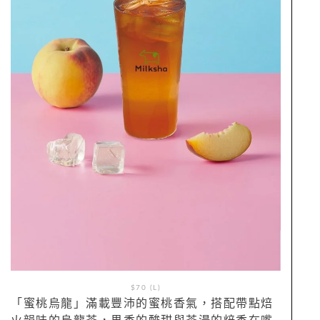
$70 (L)
「蜜桃烏龍」滿載豐沛的蜜桃香氣，搭配帶點焙