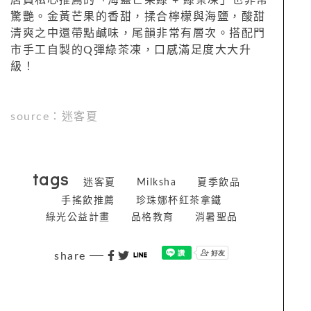
驚艷。金黃芒果的香甜，揉合檸檬與海鹽，酸甜
清爽之中還帶點鹹味，尾韻非常有層次。搭配門
市手工自製的Q彈綠茶凍，口感滿足度大大升
級！
source：迷客夏
tags
迷客夏
Milksha
夏季飲品
手搖飲推薦
珍珠娜杯紅茶拿鐵
綠光公益計畫
品格教育
消暑聖品
share