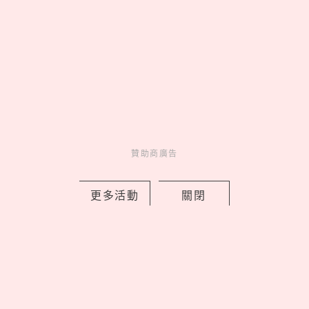
2026藏壽司人氣排行TOP10！神級副餐
茶碗蒸奪冠、鮪魚壽司擠進前三名
by Noah
Fun
吃喝玩樂
21 hours ago
贊助商廣告
更多活動
關閉
EASY SHOP 26週年慶開跑！「戀戀星
光」系列買一送一，美到捨不得只藏起