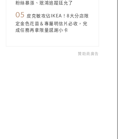
粉絲暴漲、珉鴻追蹤廷允了
05
皮克敏攻佔IKEA！8大分店限
定金色花苗＆專屬明信片必收，完
成任務再拿限量感謝小卡
贊助商廣告