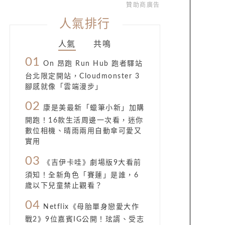
贊助商廣告
人氣排行
人氣
共鳴
01
On 昂跑 Run Hub 跑者驛站
台北限定開站，Cloudmonster 3
腳感就像「雲端漫步」
02
康是美最新「蠟筆小新」加購
開跑！16款生活周邊一次看，迷你
數位相機、晴雨兩用自動傘可愛又
實用
03
《吉伊卡哇》劇場版9大看前
須知！全新角色「賽蓮」是誰，6
歲以下兒童禁止觀看？
04
Netflix《母胎單身戀愛大作
戰2》9位嘉賓IG公開！玹諝、受志