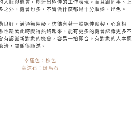
的人脈與機會，創造出極佳的工作表現。而且跟同事、上
多之外，機會也多，不管做什麼都是十分順遂、出色。
動良好，溝通無阻礙，彷彿有著一股絕佳默契，心意相
係也趁著此時變得熱絡起來，能有更多的機會認識更多不
會有認識新對象的機會，容易一拍即合。有對象的人本週
融洽，關係很順遂。
幸運色：棕色
幸運石：斑馬石