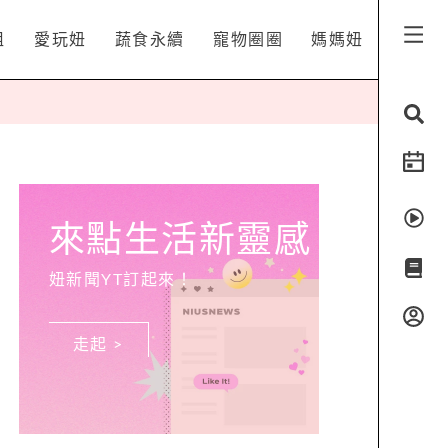
姐
愛玩妞
蔬食永續
寵物圈圈
媽媽妞
來點生活新靈感
妞新聞YT訂起來！
走起 >