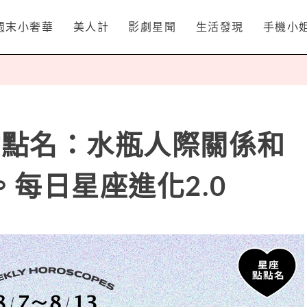
週末小奢華
美人計
影劇星聞
生活發現
手機小
星座點點名：水瓶人際關係和
每日星座進化2.0