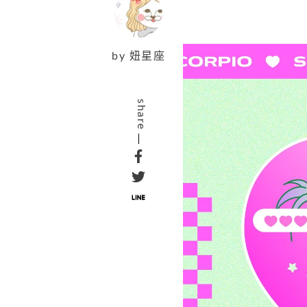
by
妞星座
share