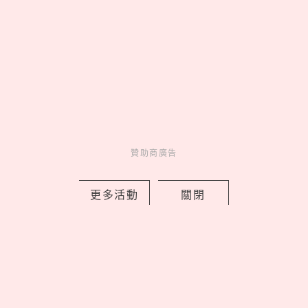
東京必吃5家輕食沙拉
台北「10家異國蔬食餐
廳」
贊助商廣告
World Class台灣5強
全球獨家 帝皇龍蝦湯泡飯
鍋
更多活動
關閉
皮克敏攻佔IKEA！8大分
店限定金色花苗＆專屬明
信片必收，完成任務再拿
限量感謝小卡
百年老屋變身麵包咖啡