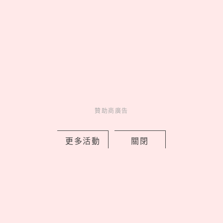
松山文創園區「2026夏日松一下」活動
延長，捷克、釜山樂團接力開唱嗨翻夏
夜！
by 妞編輯
Events
展演活動
2 hours ago
贊助商廣告
更多活動
關閉