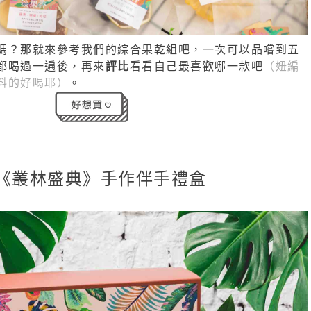
嗎？那就來參考我們的綜合果乾組吧，一次可以品嚐到五
都喝過一遍後，再來
評比
看看自己最喜歡哪一款吧
（妞編
料的好喝耶）
。
《叢林盛典》手作伴手禮盒