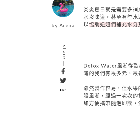
炎炎夏日就是需要多補
水沒味道，甚至有些水
以
協助妞妞們補充水分
by
Arena
share
Detox Water風
灣的我們有最多元、最
雖然製作容易，但水果
股風潮，經過一次次的
加方便攜帶隨泡即飲，