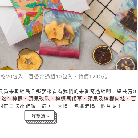
乾20包入、百香奇遇組10包入，特價1240元
只買果乾組嗎？那就來看看我們的果香奇遇組吧，總共有3
、洛神檸檬、蘋果玫瑰、檸檬馬鞭草、蘋果及檸檬肉桂、百
同的口味都能嚐一遍，一天喝一包還能喝一個月呢！