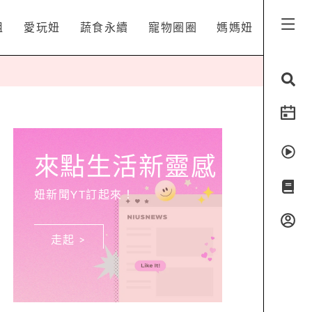
姐
愛玩妞
蔬食永續
寵物圈圈
媽媽妞
來點生活新靈感
妞新聞YT訂起來！
走起 >