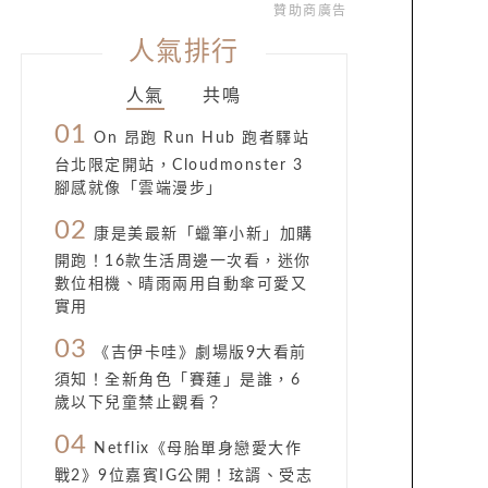
贊助商廣告
人氣排行
人氣
共鳴
01
On 昂跑 Run Hub 跑者驛站
台北限定開站，Cloudmonster 3
腳感就像「雲端漫步」
02
康是美最新「蠟筆小新」加購
開跑！16款生活周邊一次看，迷你
數位相機、晴雨兩用自動傘可愛又
實用
03
《吉伊卡哇》劇場版9大看前
須知！全新角色「賽蓮」是誰，6
歲以下兒童禁止觀看？
04
Netflix《母胎單身戀愛大作
戰2》9位嘉賓IG公開！玹諝、受志