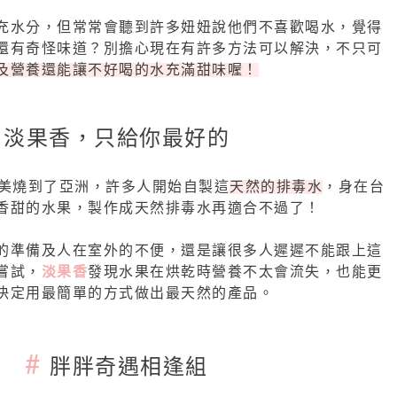
充水分，但常常會聽到許多妞妞說他們不喜歡喝水，覺得
還有奇怪味道？別擔心現在有許多方法可以解決，不只可
及營養還能讓不好喝的水充滿甜味喔！
淡果香，只給你最好的
潮從歐美燒到了亞洲，許多人開始自製這
天然的排毒水
，身在台
香甜的水果，製作成天然排毒水再適合不過了！
的準備及人在室外的不便，還是讓很多人遲遲不能跟上這
嘗試，
淡果香
發現水果在烘乾時營養不太會流失，也能更
決定用最簡單的方式做出最天然的產品。
#
胖胖奇遇相逢組