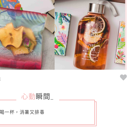
姐
心動
瞬間
_
喝一杯，消暑又排毒