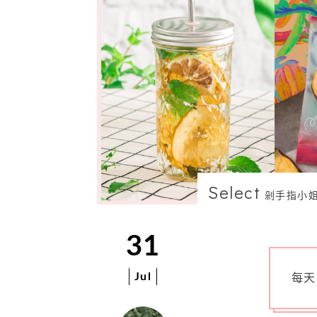
Select
剁手指小
31
Jul
每天