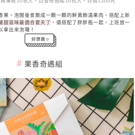
典果乾10包入、百香奇遇組10包入，特價1200元
香果，泡開後會散成一顆一顆的鮮黃飽滿果肉，搭配上新
酸甜滋味最適合夏天了
，還搭配了胖胖瓶一起，上班放一
以拿出來泡囉！
#
果香奇遇組