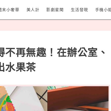
週末小奢華
美人計
影劇星聞
生活發現
手機小
得不再無趣！在辦公室、
出水果茶