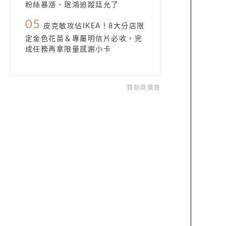
粉絲暴漲、珉鴻追蹤廷允了
05
皮克敏攻佔IKEA！8大分店限
定金色花苗＆專屬明信片必收，完
成任務再拿限量感謝小卡
贊助商廣告