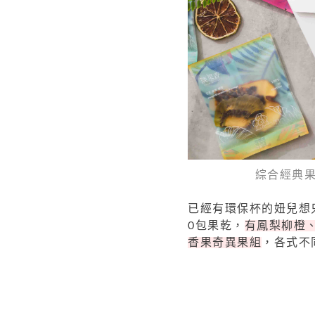
綜合經典果
已經有環保杯的妞兒想
0包果乾，
有鳳梨柳橙
香果奇異果組
，各式不