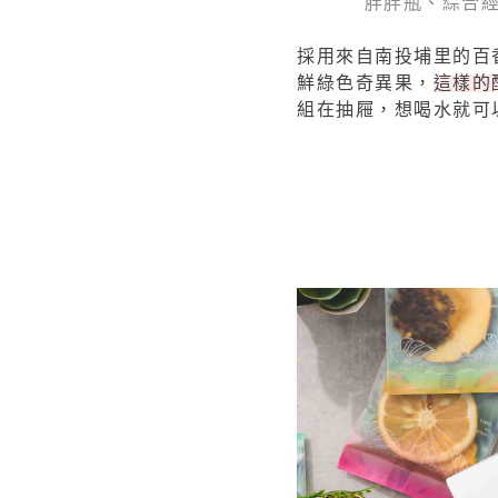
胖胖瓶、綜合經
採用來自南投埔里的百
鮮綠色奇異果，
這樣的
組在抽屜，想喝水就可