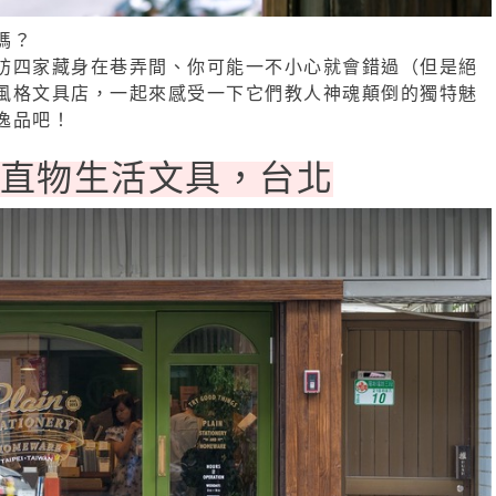
嗎？
訪四家藏身在巷弄間、你可能一不小心就會錯過（但是絕
風格文具店，一起來感受一下它們教人神魂顛倒的獨特魅
逸品吧！
 直物生活文具，台北