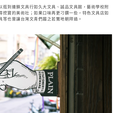
以逛到連鎖文具行如久大文具、誠品文具館，藝術學校附
得挖寶的美術社；如果口味再更刁鑽一些，特色文具店如
具等也曾讓台灣文青們趨之若鶩地朝拜過。