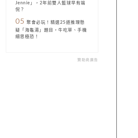
Jennie」，2年前雙人籃球早有端
倪？
05
聚會必玩！精選25道推理懸
疑「海龜湯」題目，牛吃草、手機
細思極恐！
贊助商廣告