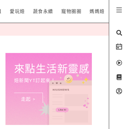
姐
愛玩妞
蔬食永續
寵物圈圈
媽媽妞
來點生活新靈感
妞新聞YT訂起來！
走起 >