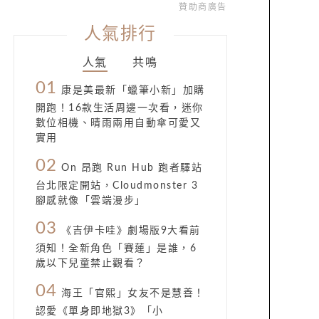
贊助商廣告
人氣排行
人氣
共鳴
01
康是美最新「蠟筆小新」加購
開跑！16款生活周邊一次看，迷你
數位相機、晴雨兩用自動傘可愛又
實用
02
On 昂跑 Run Hub 跑者驛站
台北限定開站，Cloudmonster 3
腳感就像「雲端漫步」
03
《吉伊卡哇》劇場版9大看前
須知！全新角色「賽蓮」是誰，6
歲以下兒童禁止觀看？
04
海王「官熙」女友不是慧善！
認愛《單身即地獄3》「小