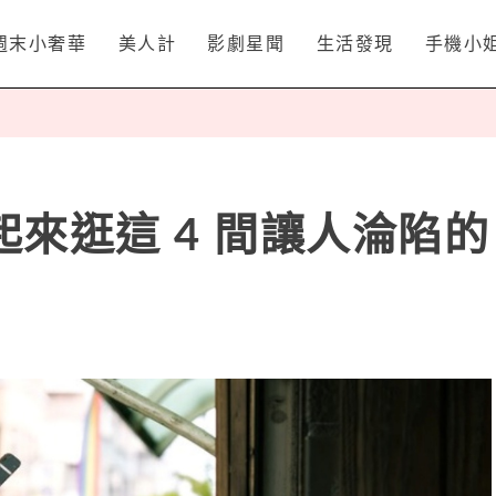
週末小奢華
美人計
影劇星聞
生活發現
手機小
來逛這 4 間讓人淪陷的