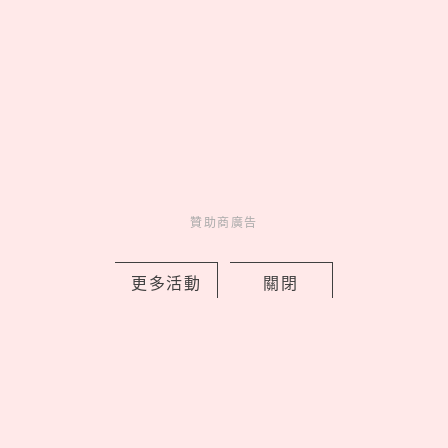
03
《吉伊卡哇》劇場版9大看前
須知！全新角色「賽蓮」是誰，6
歲以下兒童禁止觀看？
04
海王「官熙」女友不是慧善！
認愛《單身即地獄3》「小
Jennie」，2年前雙人籃球早有端
倪？
贊助商廣告
05
聚會必玩！精選25道推理懸
疑「海龜湯」題目，牛吃草、手機
細思極恐！
更多活動
關閉
latest news
_