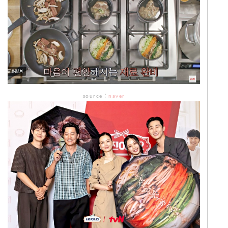
source
：
naver