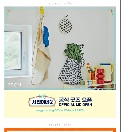
source
：
cafe
source
：
cafe