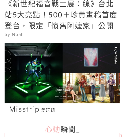
《新世紀福音戰士展：線》台北
站5大亮點！500＋珍貴畫稿首度
登台，限定「懷舊阿嬤家」公開
by
Noah
Misstrip
愛玩妞
心動
瞬間
_