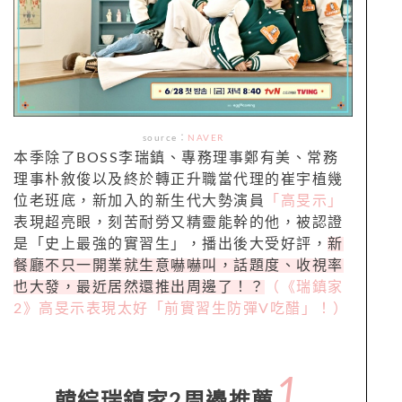
source
：
NAVER
本季除了BOSS李瑞鎮、專務理事鄭有美、常務
理事朴敘俊以及終於轉正升職當代理的崔宇植幾
位老班底，新加入的新生代大勢演員
「高旻示」
表現超亮眼，刻苦耐勞又精靈能幹的他，被認證
是「史上最強的實習生」，播出後大受好評，
新
餐廳不只一開業就生意嚇嚇叫，話題度、收視率
也大發，最近居然還推出周邊了！？
（《瑞鎮家
2》高旻示表現太好「前實習生防彈V吃醋」！）
1.
韓綜瑞鎮家2周邊推薦