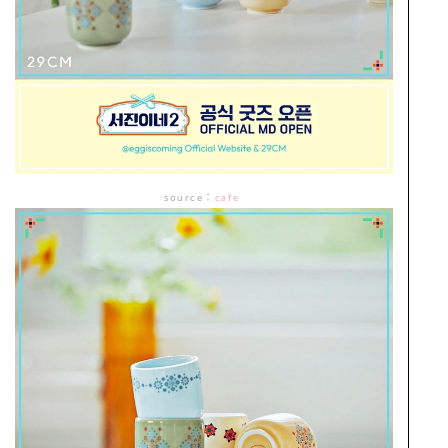
source
：
cafe