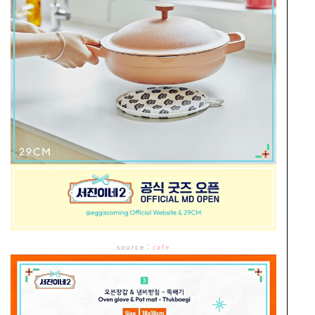
source
：
cafe