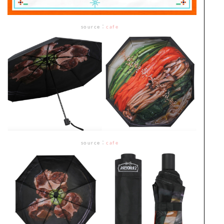
source
：
cafe
source
：
cafe