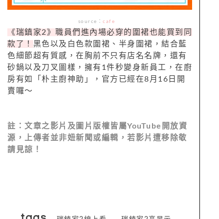
source
：
cafe
《瑞鎮家2》職員們進內場必穿的圍裙也能買到同
款了！
黑色以及白色款圍裙、半身圍裙，結合藍
色細節超有質感，在胸前不只有店名名牌，還有
砂鍋以及刀叉圖樣，擁有1件秒變身新員工，在廚
房有如「朴主廚神助」，官方已經在8月16日開
賣囉～
註：文章之影片及圖片版權皆屬
YouTube
開放資
源，上傳者並非妞新聞或編輯，若影片遭移除敬
請見諒！
tags