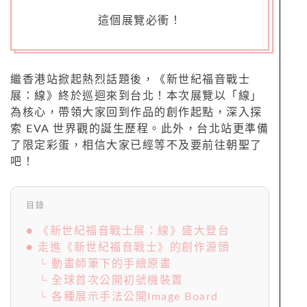
這個展覽必衝！
繼香港站掀起熱烈話題後，《新世紀福音戰士
展：線》終於巡迴來到台北！本次展覽以「線」
為核心，帶領大家回到作品的創作起點，深入探
索 EVA 世界觀的誕生歷程。此外，台北站更準備
了限定彩蛋，相信大家已經等不及要前往朝聖了
吧！
目錄
● 《新世紀福音戰士展：線》盛大登台
● 走進《新世紀福音戰士》的創作源頭
└ 動畫師筆下的手繪原畫
└ 全球首次公開初號機裝置
└ 各種展示手法公開Image Board