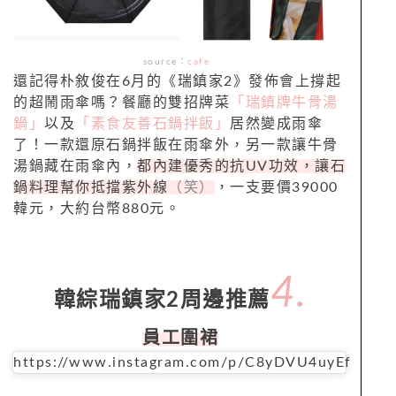
source
：
cafe
還記得朴敘俊在6月的《瑞鎮家2》發佈會上撐起
的超鬧雨傘嗎？餐廳的雙招牌菜
「瑞鎮牌牛骨湯
鍋」
以及
「素食友善石鍋拌飯」
居然變成雨傘
了！一款還原石鍋拌飯在雨傘外，另一款讓牛骨
湯鍋藏在雨傘內，
都內建優秀的抗UV功效，讓石
鍋料理幫你抵擋紫外線
（笑）
，一支要價39000
韓元，大約台幣880元。
4.
韓綜瑞鎮家2周邊推薦
員工圍裙
https://www.instagram.com/p/C8yDVU4uyEf