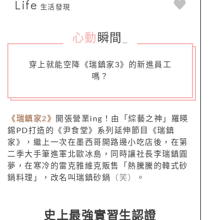
Life
生活發現
心動
瞬間
_
穿上就能空降《瑞鎮家3》的新進員工
嗎？
《瑞鎮家2》
開張營業ing！由「綜藝之神」羅䁐
錫PD打造的《尹食堂》系列延伸節目《瑞鎮
家》，繼上一次在墨西哥開路邊小吃店後，在第
二季大手筆進軍北歐冰島，同時讓社長李瑞鎮圓
夢，在寒冷的雷克雅維克販售「熱騰騰的韓式砂
鍋料理」，改名叫瑞鎮砂鍋
（笑）
。
史上最強實習生認證