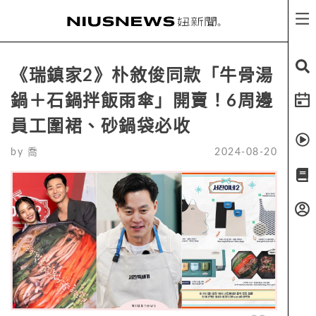
《瑞鎮家2》朴敘俊同款「牛骨湯
鍋＋石鍋拌飯雨傘」開賣！6周邊
員工圍裙、砂鍋袋必收
by
喬
2024-08-20