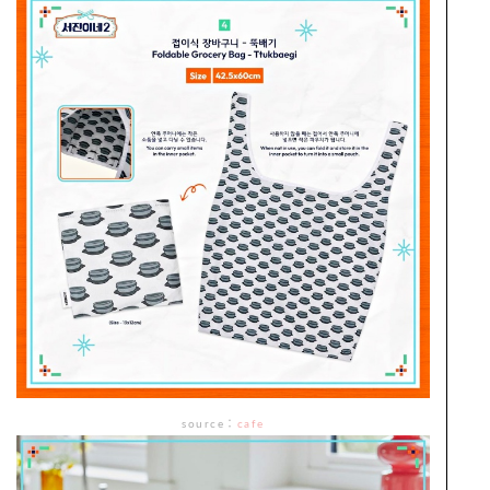
source
：
cafe