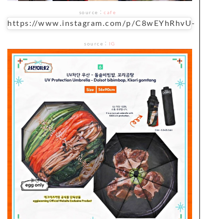
source
：
cafe
https://www.instagram.com/p/C8wEYhRhvU-
source
：
IG