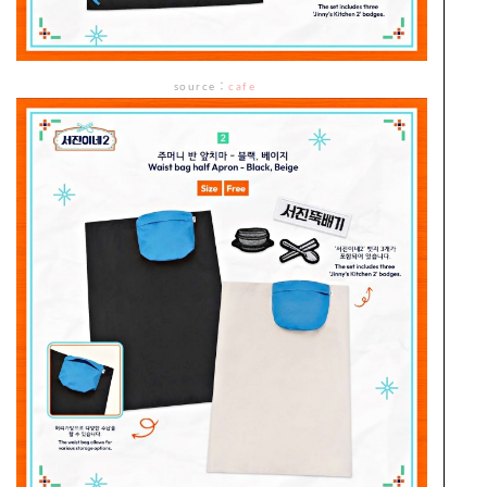
source
：
cafe