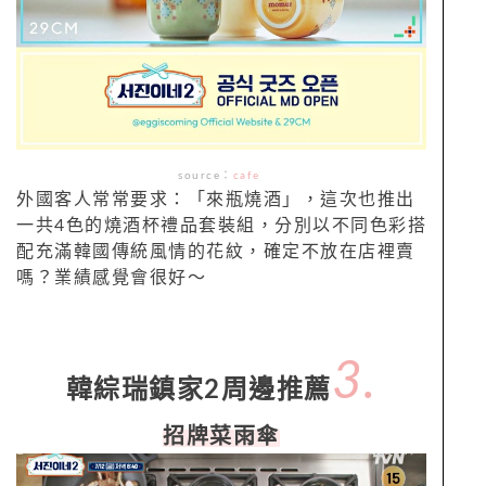
source
：
cafe
外國客人常常要求：「來瓶燒酒」，這次也推出
一共4色的燒酒杯禮品套裝組，分別以不同色彩搭
配充滿韓國傳統風情的花紋，確定不放在店裡賣
嗎？業績感覺會很好～
3.
韓綜瑞鎮家2周邊推薦
招牌菜雨傘