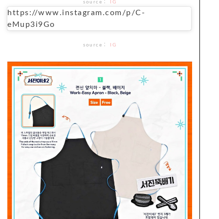
source
：
IG
https://www.instagram.com/p/C-
eMup3i9Go
source
：
IG