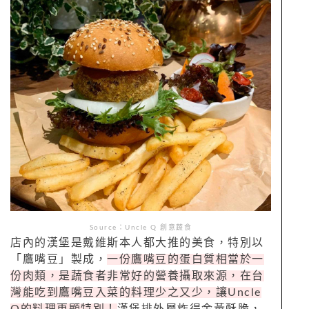
Source：Uncle Q 創意蔬食
店內的漢堡是戴維斯本人都大推的美食，特別以
「鷹嘴豆」製成，
一份鷹嘴豆的蛋白質相當於一
份肉類，是蔬食者非常好的營養攝取來源，在台
灣能吃到鷹嘴豆入菜的料理少之又少，讓Uncle