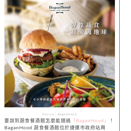
Source：BaganHood
要說到蔬食餐酒館怎麼能錯過
「BaganHood
」
！
BaganHood
蔬食餐酒館位於
捷運市政府站周