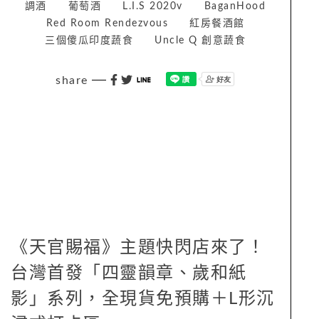
調酒
葡萄酒
L.I.S 2020v
BaganHood
Red Room Rendezvous
紅房餐酒館
三個傻瓜印度蔬食
Uncle Q 創意蔬食
share
《天官賜福》主題快閃店來了！
台灣首發「四靈韻章、歲和紙
影」系列，全現貨免預購＋L形沉