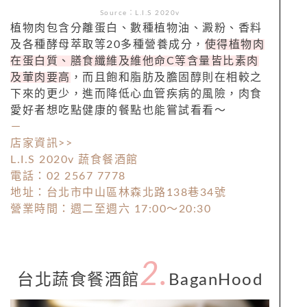
Source：L.I.S 2020v
植物肉包含分離蛋白、數種植物油、澱粉、香料
及各種酵母萃取等20多種營養成分，
使得植物肉
在蛋白質、膳食纖維及維他命C等含量皆比素肉
及葷肉要高
，而且飽和脂肪及膽固醇則在相較之
下來的更少，進而降低心血管疾病的風險，肉食
愛好者想吃點健康的餐點也能嘗試看看～
－
店家資訊
>>
L.I.S 2020v 蔬食餐酒館
電話：02 2567 7778
地址：台北市中山區林森北路138巷34號
營業時間：週二至週六 17:00～20:30
2.
台北蔬食餐酒館
BaganHood