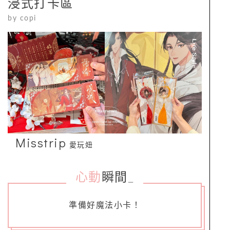
浸式打卡區
by
copi
Misstrip
愛玩妞
心動
瞬間
_
準備好魔法小卡！