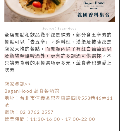
Source：BaganHood
全店餐點和飲品幾乎都是純素，部分含五辛素的
餐點可以「去五辛」，碗料理、漢堡及披薩都是
店家大推的餐點，
而餐廳內除了有紅白葡萄酒以
及瓶裝精釀啤酒外，更有許多調酒可供選擇
，不
只讓素食者的用餐選項更多元，葷食者也能愛上
吃素！
－
店家資訊
>>
BaganHood
蔬食餐酒館
地址：台北市信義區忠孝東路四段
553
巷
46
弄
11
號
電話：02 3762 2557
營業時間：
11:30-16:00
、
17:00-22:00