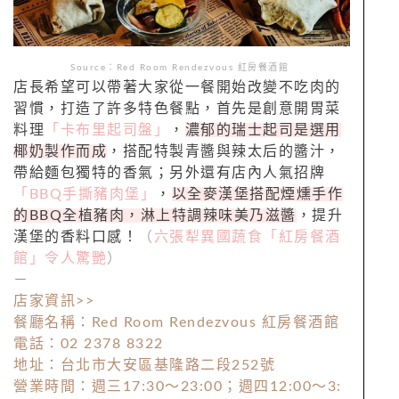
Source：Red Room Rendezvous 紅房餐酒館
店長希望可以帶著大家從一餐開始改變不吃肉的
習慣，打造了許多特色餐點，首先是創意開胃菜
料理
「卡布里起司盤」
，
濃郁的瑞士起司是選用
椰奶製作而成
，搭配特製青醬與辣太后的醬汁，
帶給麵包獨特的香氣；另外還有店內人氣招牌
「BBQ手撕豬肉堡」
，
以全麥漢堡搭配煙燻手作
的BBQ全植豬肉，淋上特調辣味美乃滋醬
，提升
漢堡的香料口感！
（
六張犁異國蔬食「紅房餐酒
館」令人驚艷
）
－
店家資訊>>
餐廳名稱：Red Room Rendezvous 紅房餐酒館
電話：02 2378 8322
地址：台北市大安區基隆路二段252號
營業時間：週三17:30～23:00；週四12:00～3: