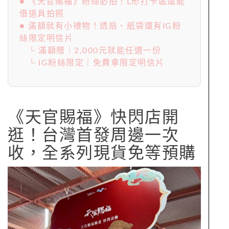
● 《天官賜福》粉絲必拍！L形打卡區還能
借道具拍照
● 滿額就有小禮物！透扇、紙袋還有IG粉
絲限定明信片
└ 滿額贈｜2,000元就能任選一份
└ IG粉絲限定｜免費拿限定明信片
《天官賜福》快閃店開
逛！台灣首發周邊一次
收，全系列現貨免等預購