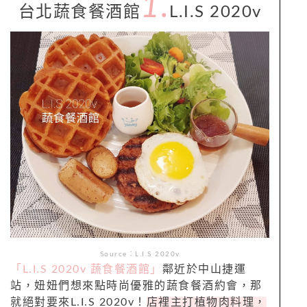
1.
台北蔬食餐酒館
L.I.S 2020v
Source：L.I.S 2020v
「L.I.S 2020v 蔬食餐酒館」
鄰近於中山捷運
站，妞妞們想來點時尚優雅的蔬食餐酒約會，那
就絕對要來L.I.S 2020v！
店裡主打植物肉料理，