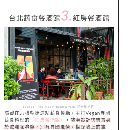
3.
台北蔬食餐酒館
紅房餐酒館
Source：Red Room Rendezvous 紅房餐酒館
隱藏在六張犁捷運站蔬食餐廳，主打Vegan異國
蔬食料理的
「紅房餐酒館」
，
裝潢設計彷彿置身
於歐洲咖啡廳，別有異國風情，搭配牆上的畫