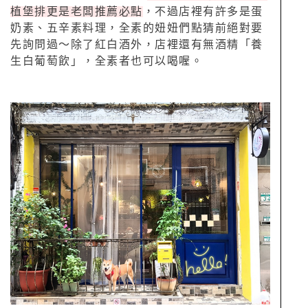
植堡排更是老闆推薦必點
，不過店裡有許多是蛋
奶素、五辛素料理，全素的妞妞們點猜前絕對要
先詢問過～除了紅白酒外，店裡還有無酒精「養
生白葡萄飲」，全素者也可以喝喔。