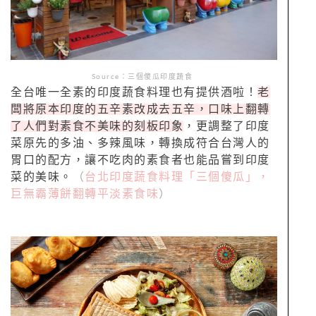
Source：三個傻瓜印度蔬食
全台唯一全素的印度蔬食料理也有提供酒啦！
老
闆將原本印度的五辛素改成去五辛，口味上翻轉
了人們對素食不美味的刻板印象
，更調整了印度
菜原先的多油、多辣風味，轉換成符合台灣人的
胃口的配方，讓不吃肉的素食者也能品嘗到印度
菜的美味。
（
台北印度蔬食料理「三個傻瓜」，
巨無霸薄餅翻轉平淡素食味
）