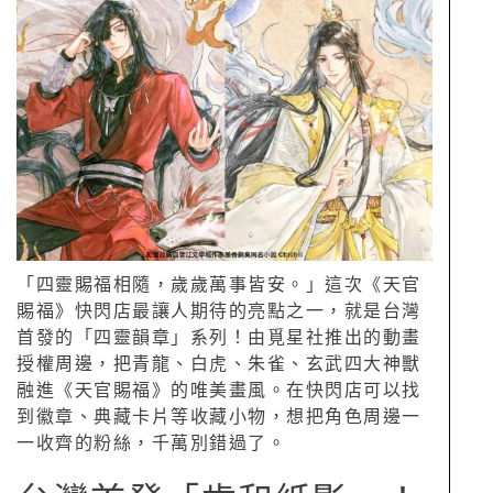
「四靈賜福相隨，歲歲萬事皆安。」這次《天官
賜福》快閃店最讓人期待的亮點之一，就是台灣
首發的「四靈韻章」系列！由覓星社推出的動畫
授權周邊，把青龍、白虎、朱雀、玄武四大神獸
融進《天官賜福》的唯美畫風。在快閃店可以找
到徽章、典藏卡片等收藏小物，想把角色周邊一
一收齊的粉絲，千萬別錯過了。