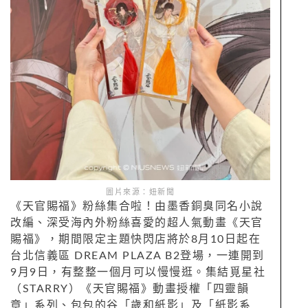
圖片來源：妞新聞
《天官賜福》粉絲集合啦！由墨香銅臭同名小說
改編、深受海內外粉絲喜愛的超人氣動畫《天官
賜福》，期間限定主題快閃店將於8月10日起在
台北信義區 DREAM PLAZA B2登場，一連開到
9月9日，有整整一個月可以慢慢逛。集結覓星社
（STARRY）《天官賜福》動畫授權「四靈韻
章」系列、包包的谷「歲和紙影」及「紙影系