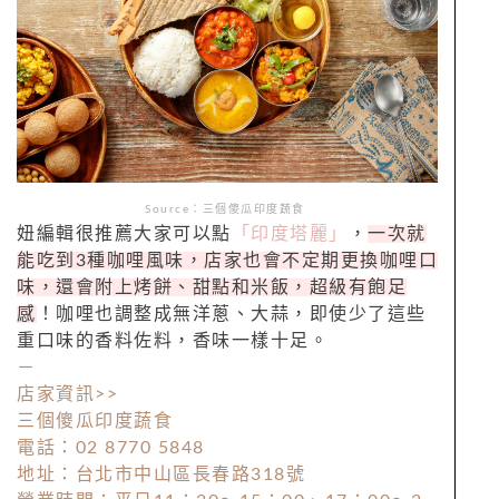
Source：三個傻瓜印度蔬食
妞編輯很推薦大家可以點
「印度塔麗」
，
一次就
能吃到3種咖哩風味，店家也會不定期更換咖哩口
味，還會附上烤餅、甜點和米飯，超級有飽足
感
！咖哩也調整成無洋蔥、大蒜，即使少了這些
重口味的香料佐料，香味一樣十足。
－
店家資訊>>
三個傻瓜印度蔬食
電話：02 8770 5848
地址：台北市中山區長春路318號