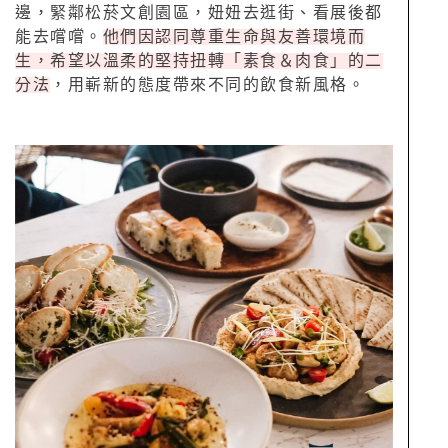
邊，緊鄰松菸文創園區，妞妞去逛街、看展後都
能去嚐嚐。
他們因認同尊重生命與友善環境而
生，希望以溫柔的堅持扭轉「素食＆肉食」的二
分法
，用嶄新的態度帶來不同的飲食新風格。