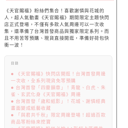
《天官賜福》粉絲們集合！喜歡謝憐與花城的
人，超人氣動畫《天官賜福》期間限定主題快閃
店正式登場，不僅有多款人氣周邊可以一次收
集，還準備了台灣首發商品與獨家限定系列。而
且不用苦等預購、現貨直接開逛，準備好荷包快
衝一波！
目錄
● 《天官賜福》快閃店開逛！台灣首發周邊
一次收，全系列現貨免等預購
● 台灣首發「四靈韻章」！青龍、白虎、朱
雀、玄武化身《天官賜福》周邊
● 台灣首發「歲和紙影」！花城、謝憐經典
畫面變成紙藝收藏
● 「與君共千秋」限定周邊登場！超過百款
商品等粉絲來挖寶