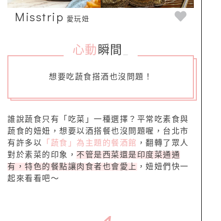
Misstrip
愛玩妞
心動
瞬間
_
想要吃蔬食搭酒也沒問題！
誰說蔬食只有「吃菜」一種選擇？平常吃素食與
蔬食的妞妞，想要以酒搭餐也沒問題喔，台北市
有許多以
「蔬食」為主題的餐酒館
，翻轉了眾人
對於素菜的印象，
不管是西菜還是印度菜通通
有，特色的餐點讓肉食者也會愛上
，妞妞們快一
起來看看吧～