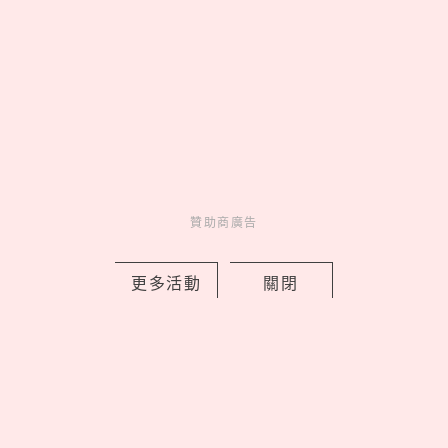
人氣
共鳴
01
On 昂跑 Run Hub 跑者驛站
台北限定開站，Cloudmonster 3
腳感就像「雲端漫步」
02
Netflix《母胎單身戀愛大作
戰2》9位嘉賓IG公開！玹諝、受志
粉絲暴漲、珉鴻追蹤廷允了
03
贊助商廣告
皮克敏攻佔IKEA！8大分店限
定金色花苗＆專屬明信片必收，完
成任務再拿限量感謝小卡
更多活動
關閉
04
《吉伊卡哇》劇場版9大看前
須知！全新角色「賽蓮」是誰，6
歲以下兒童禁止觀看？
05
康是美最新「蠟筆小新」加購
開跑！16款生活周邊一次看，迷你