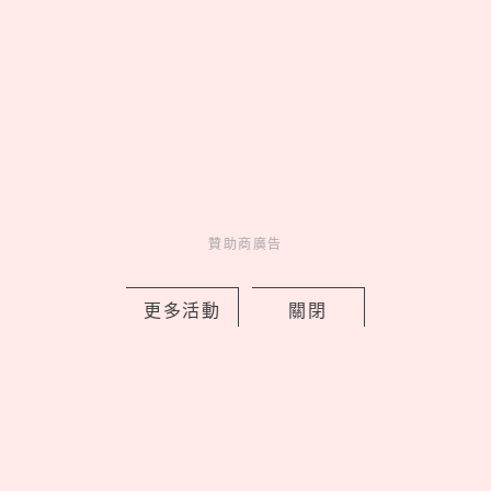
加購開跑！16款生活周邊
一次看，迷你數位相機、
晴雨兩用自動傘可愛又實
用
聚會必玩！精選25道推理
懸疑「海龜湯」題目，牛
吃草、手機細思極恐！
贊助商廣告
贊助商廣告
更多活動
關閉
來點生活新靈感
妞新聞YT訂起來！
走起 >