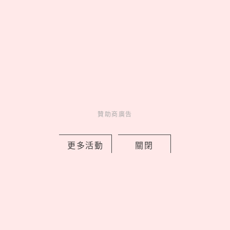
New Balance Fresh Foam
女孩們絕不容錯過的秋冬氣
1080v11 舒適圈只管征服
勢穿搭，D+AF「美腿瘦瘦
獨家緩震科技伴你勇敢突破
鞋Top5」大公開，小心機
每一步
視覺效果增10cm！
帶父親放鬆一夏！八里福
朋喜來登打造「夏日淡江
煙火」微旅行住房專案，
結合八里城市沙雕展、漁
人碼頭煙火，爸爸用餐再
贈海鮮加菜
贊助商廣告
石二鍋大變身！全台首間
新風格店進駐新莊輔大商
更多活動
關閉
圈，新店搶先體驗雙
「石」新鍋 自助吧全面升
級
贊助商廣告