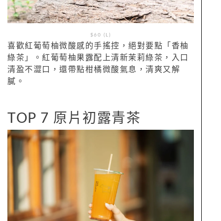
$60 (L)
喜歡紅葡萄柚微酸感的手搖控，絕對要點「香柚
綠茶」。紅葡萄柚果露配上清新茉莉綠茶，入口
清盈不澀口，還帶點柑橘微酸氣息，清爽又解
膩。
TOP 7 原片初露青茶