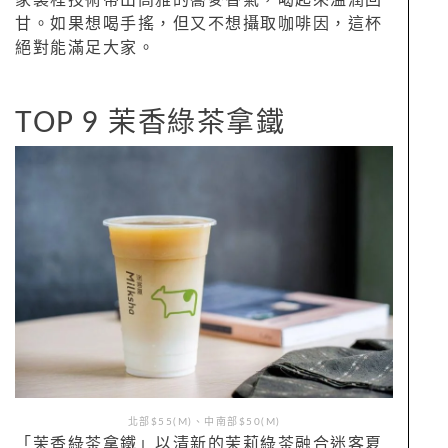
甘。如果想喝手搖，但又不想攝取咖啡因，這杯
絕對能滿足大家。
TOP 9 茉香綠茶拿鐵
北部$55(M)、中南部$50(M)
「茉香綠茶拿鐵」以清新的茉莉綠茶融合迷客夏