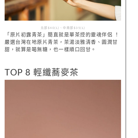
北部$40(L)、中南部$35(L)
「原片初露青茶」簡直就是單茶控的靈魂伴侶 ！
嚴選台灣在地原片青茶，茶湯淡雅清香、圓潤甘
甜，就算是喝無糖，也一樣順口回甘。
TOP 8 輕纖蕎麥茶