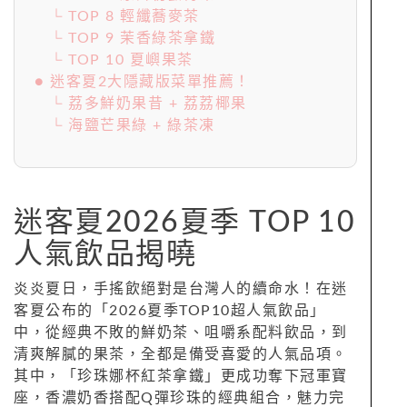
└ TOP 8 輕纖蕎麥茶
└ TOP 9 茉香綠茶拿鐵
└ TOP 10 夏嶼果茶
● 迷客夏2大隱藏版菜單推薦！
└ 荔多鮮奶果昔 + 荔荔椰果
└ 海鹽芒果綠 + 綠茶凍
迷客夏2026夏季 TOP 10
人氣飲品揭曉
炎炎夏日，手搖飲絕對是台灣人的續命水！在迷
客夏公布的「2026夏季TOP10超人氣飲品」
中，從經典不敗的鮮奶茶、咀嚼系配料飲品，到
清爽解膩的果茶，全都是備受喜愛的人氣品項。
其中，「珍珠娜杯紅茶拿鐵」更成功奪下冠軍寶
座，香濃奶香搭配Q彈珍珠的經典組合，魅力完