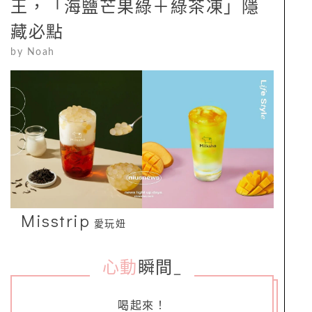
王，「海鹽芒果綠＋綠茶凍」隱
藏必點
by
Noah
Misstrip
愛玩妞
心動
瞬間
_
喝起來！