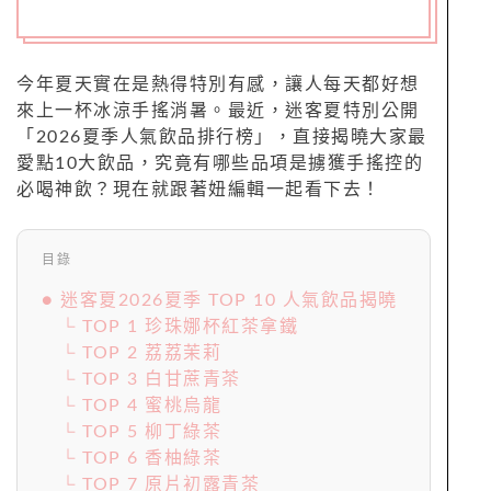
今年夏天實在是熱得特別有感，讓人每天都好想
來上一杯冰涼手搖消暑。最近，迷客夏特別公開
「2026夏季人氣飲品排行榜」，直接揭曉大家最
愛點10大飲品，究竟有哪些品項是擄獲手搖控的
必喝神飲？現在就跟著妞編輯一起看下去！
目錄
● 迷客夏2026夏季 TOP 10 人氣飲品揭曉
└ TOP 1 珍珠娜杯紅茶拿鐵
└ TOP 2 荔荔茉莉
└ TOP 3 白甘蔗青茶
└ TOP 4 蜜桃烏龍
└ TOP 5 柳丁綠茶
└ TOP 6 香柚綠茶
└ TOP 7 原片初露青茶