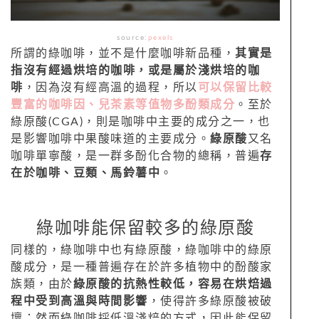
source:
pexels
所謂的綠咖啡，並不是什麼咖啡新品種，
其實是
指沒有經過烘培的咖啡，或是屬於淺烘培的咖
啡
，因為沒有經高溫的過程，所以
可以保留比較
豐富的咖啡因、兒茶素等值物多酚類成分
。至於
綠原酸(CGA)，則是咖啡中主要的成分之一，也
是影響咖啡中果酸味道的主要成分。
綠原酸
又名
咖啡單寧酸，是一群多酚化合物的總稱，普遍
存
在於咖啡、豆類、馬鈴薯中
。
綠咖啡能保留較多的綠原酸
同樣的，綠咖啡中也有綠原酸，綠咖啡中的綠原
酸成分，是一種普遍存在於許多植物中的酚酸家
族類，由於
綠原酸的抗熱性較低，容易在烘焙過
程中受到高溫與時間影響
，使得許多綠原酸被破
壞；然而綠咖啡採低溫淺焙的方式，因此能保留