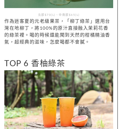
北部$70(L)、中南部$65(L)
作為迷客夏的元老級果茶，「柳丁綠茶」選用台
灣在地柳丁，將100%的原汁直接融入茉莉花香
的綠茶裡。喝的時候還能聞到天然的柑橘精油香
氣，超經典的滋味，怎麼喝都不會膩。
TOP 6 香柚綠茶