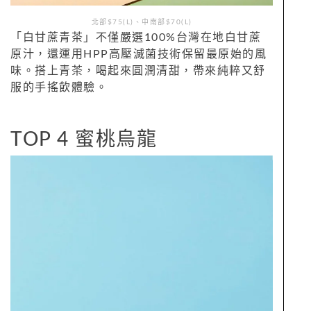
北部$75(L)、中南部$70(L)
「白甘蔗青茶」不僅嚴選100%台灣在地白甘蔗
原汁，還運用HPP高壓滅菌技術保留最原始的風
味。搭上青茶，喝起來圓潤清甜，帶來純粹又舒
服的手搖飲體驗。
TOP 4 蜜桃烏龍