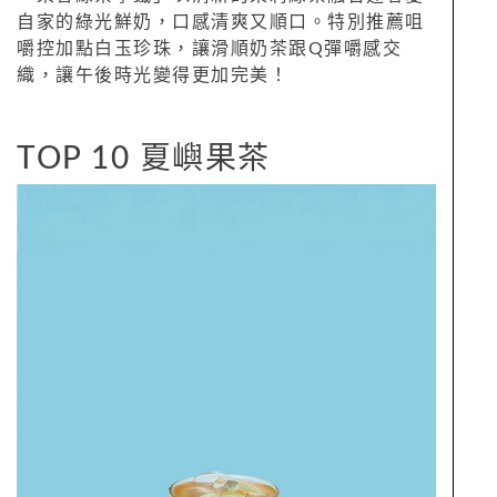
自家的綠光鮮奶，口感清爽又順口。特別推薦咀
嚼控加點白玉珍珠，讓滑順奶茶跟Q彈嚼感交
織，讓午後時光變得更加完美！
TOP 10 夏嶼果茶