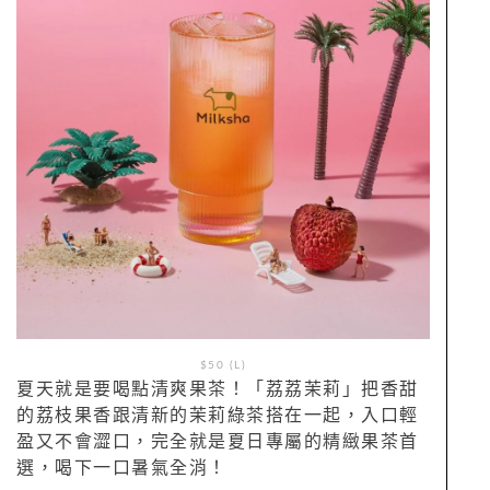
$50 (L)
夏天就是要喝點清爽果茶！「荔荔茉莉」把香甜
的荔枝果香跟清新的茉莉綠茶搭在一起，入口輕
盈又不會澀口，完全就是夏日專屬的精緻果茶首
選，喝下一口暑氣全消！