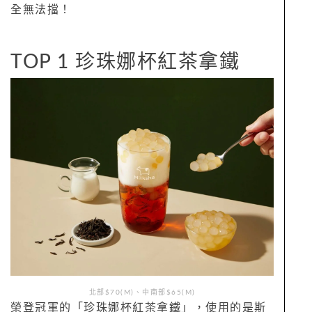
全無法擋！
TOP 1 珍珠娜杯紅茶拿鐵
北部$70(M)、中南部$65(M)
榮登冠軍的「珍珠娜杯紅茶拿鐵」，使用的是斯