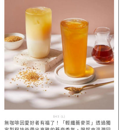
$45 (L)
無咖啡因愛好者有福了！「輕纖蕎麥茶」透過獨
家製程技術帶出高雅的蕎麥香氣，喝起來溫潤回