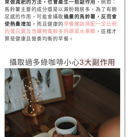
來做減肥的方法，也會產生一些副作用
，例如：
馬鈴薯主要的成分還是以澱粉類居多，為了有飽
足感的作用，可能會攝取
過量的馬鈴薯，反而會
使熱量增加
。而且健康的
早餐應該搭配一定比例
的蛋白質及含礦物質較多的疏菜水果類
，這樣才
算是健康且營養均衡的早餐。
攝取過多綠咖啡小心
3大副作用