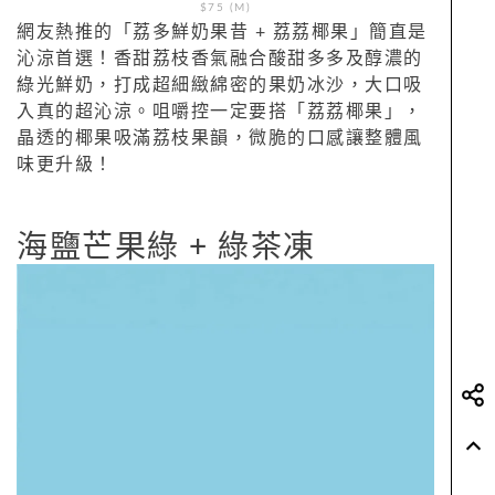
$75 (M)
網友熱推的「荔多鮮奶果昔 + 荔荔椰果」簡直是
沁涼首選！香甜荔枝香氣融合酸甜多多及醇濃的
綠光鮮奶，打成超細緻綿密的果奶冰沙，大口吸
入真的超沁涼。咀嚼控一定要搭「荔荔椰果」，
晶透的椰果吸滿荔枝果韻，微脆的口感讓整體風
味更升級！
海鹽芒果綠 + 綠茶凍