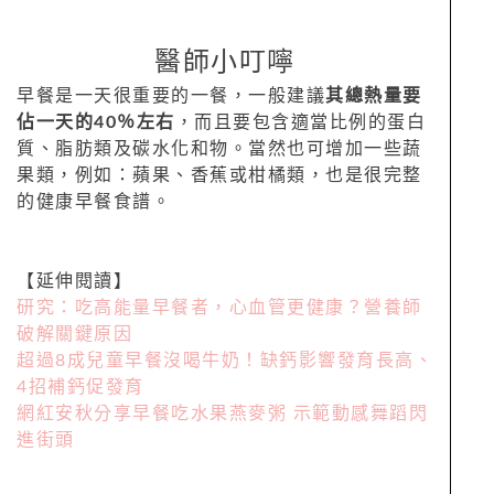
醫師小叮嚀
早餐是一天很重要的一餐，一般建議
其總熱量要
佔一天的40％左右
，而且要包含適當比例的蛋白
質、脂肪類及碳水化和物。當然也可增加一些蔬
果類，例如：蘋果、香蕉或柑橘類，也是很完整
的健康早餐食譜。
【延伸閱讀】
研究：吃高能量早餐者，心血管更健康？營養師
破解關鍵原因
超過8成兒童早餐沒喝牛奶！缺鈣影響發育長高、
4招補鈣促發育
網紅安秋分享早餐吃水果燕麥粥 示範動感舞蹈閃
進街頭