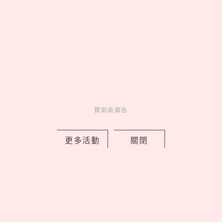
MORE
贊助商廣告
贊助商廣告
人氣排行
人氣
共鳴
01
On 昂跑 Run Hub 跑者驛站
贊助商廣告
台北限定開站，Cloudmonster 3
腳感就像「雲端漫步」
更多活動
關閉
02
康是美最新「蠟筆小新」加購
開跑！16款生活周邊一次看，迷你
數位相機、晴雨兩用自動傘可愛又
實用
03
《吉伊卡哇》劇場版9大看前
須知！全新角色「賽蓮」是誰，6
歲以下兒童禁止觀看？