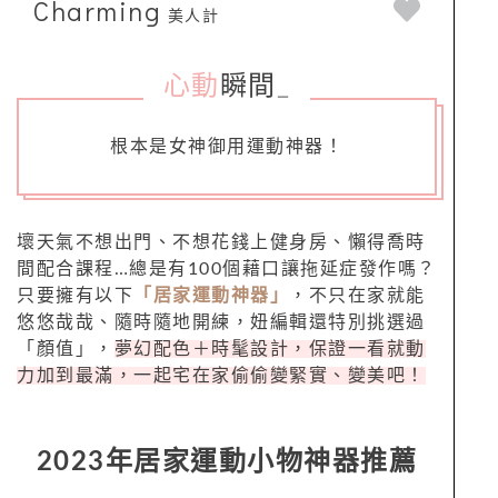
Charming
美人計
心動
瞬間
_
根本是女神御用運動神器！
壞天氣不想出門、不想花錢上健身房、懶得喬時
間配合課程…總是有100個藉口讓拖延症發作嗎？
只要擁有以下
「居家運動神器」
，不只在家就能
悠悠哉哉、隨時隨地開練，妞編輯還特別挑選過
「顏值」，
夢幻配色＋時髦設計，保證一看就動
力加到最滿，一起宅在家偷偷變緊實、變美吧！
2023年居家運動小物神器推薦