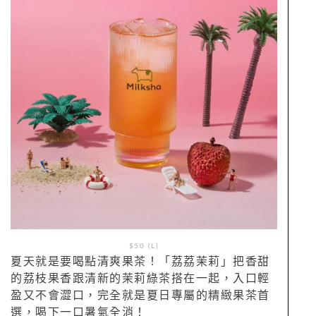
$50 (L)
夏天就是要喝點清爽果茶！「荔荔茉莉」把香甜
的荔枝果香跟清新的茉莉綠茶搭在一起，入口輕
盈又不會澀口，完全就是夏日專屬的精緻果茶首
選，喝下一口暑氣全消！