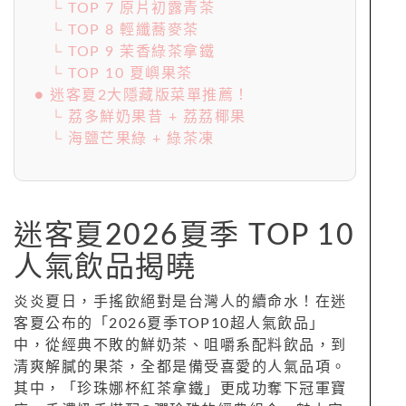
└ TOP 7 原片初露青茶
└ TOP 8 輕纖蕎麥茶
└ TOP 9 茉香綠茶拿鐵
└ TOP 10 夏嶼果茶
● 迷客夏2大隱藏版菜單推薦！
└ 荔多鮮奶果昔 + 荔荔椰果
└ 海鹽芒果綠 + 綠茶凍
迷客夏2026夏季 TOP 10
人氣飲品揭曉
炎炎夏日，手搖飲絕對是台灣人的續命水！在迷
客夏公布的「2026夏季TOP10超人氣飲品」
中，從經典不敗的鮮奶茶、咀嚼系配料飲品，到
清爽解膩的果茶，全都是備受喜愛的人氣品項。
其中，「珍珠娜杯紅茶拿鐵」更成功奪下冠軍寶