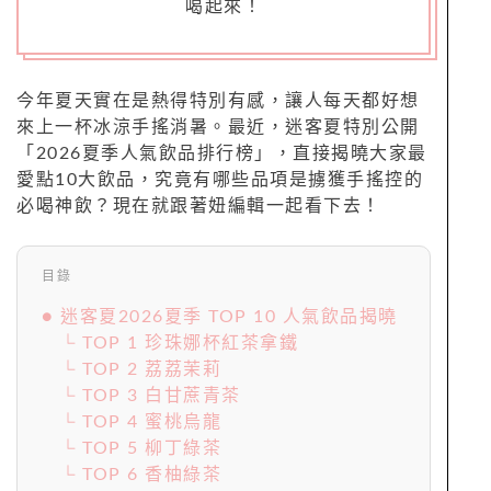
喝起來！
今年夏天實在是熱得特別有感，讓人每天都好想
來上一杯冰涼手搖消暑。最近，迷客夏特別公開
「2026夏季人氣飲品排行榜」，直接揭曉大家最
愛點10大飲品，究竟有哪些品項是擄獲手搖控的
必喝神飲？現在就跟著妞編輯一起看下去！
目錄
● 迷客夏2026夏季 TOP 10 人氣飲品揭曉
└ TOP 1 珍珠娜杯紅茶拿鐵
└ TOP 2 荔荔茉莉
└ TOP 3 白甘蔗青茶
└ TOP 4 蜜桃烏龍
└ TOP 5 柳丁綠茶
└ TOP 6 香柚綠茶