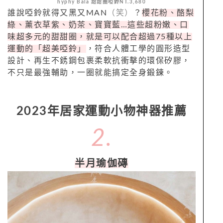
hyphy Bala 甜甜圈啞鈴NT.3,680
誰說啞鈴就得又黑又MAN
（笑）
？
櫻花粉、酪梨
綠、薰衣草紫、奶茶、寶寶藍…這些超粉嫩、口
味超多元的甜甜圈，就是可以配合超過75種以上
運動的「超美啞鈴」
，符合人體工學的圓形造型
設計、再生不銹鋼包裹柔軟抗衝擊的環保矽膠，
不只是最強輔助，一圈就能搞定全身鍛鍊。
2023年居家運動小物神器推薦
2.
半月瑜伽磚