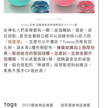
source:
Tumaz月熊
Tumaz月熊 防爆瑜伽球伸展帶組合 NT.919起
女神名人們家裡都有一顆！瑜伽輔助、健身、皮
拉提斯…甚至坐著辦公都可以訓練到核心肌力的
「瑜伽球」
，怎麼可以不備妥？Tumaz月熊有芭
比粉、湖水青2種亮眼配色，
蜂巢結構加上極厚材
質，緊密結合的堅固球體，怎麼趴、怎麼坐都不
怕爆裂
，可以承重高達1頓，號稱最安全的瑜伽
球，組合搭配的「伸展帶」採用緊密斜紋織法，
柔軟不傷手CP值好高！
tags
2023健身物品推薦
居家健身物品推薦