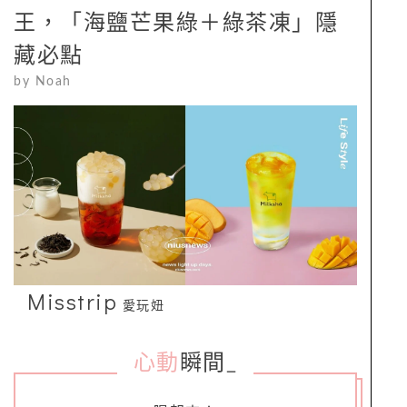
王，「海鹽芒果綠＋綠茶凍」隱
藏必點
by
Noah
Misstrip
愛玩妞
心動
瞬間
_