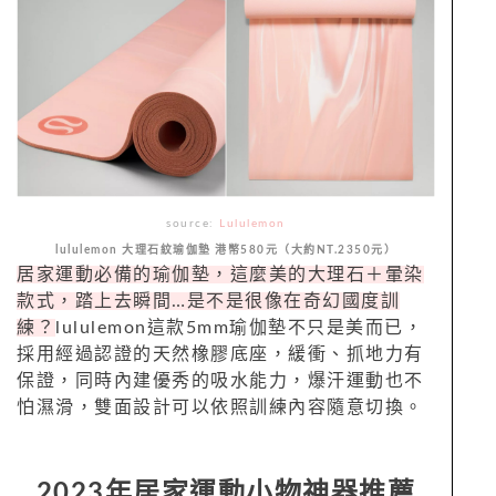
source:
Lululemon
l
ululemon 大理石紋瑜伽墊 港幣580元（大約NT.2350元）
居家運動必備的瑜伽墊，這麼美的大理石＋暈染
款式，踏上去瞬間…是不是很像在奇幻國度訓
練？
lululemon這款5mm瑜伽墊不只是美而已，
採用經過認證的天然橡膠底座，緩衝、抓地力有
保證，同時內建優秀的吸水能力，爆汗運動也不
怕濕滑，雙面設計可以依照訓練內容隨意切換。
2023年居家運動小物神器推薦