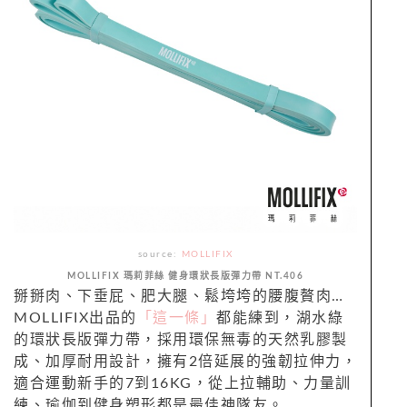
source:
MOLLIFIX
MOLLIFIX 瑪莉菲絲 健身環狀長版彈力帶 NT.406
掰掰肉、下垂屁、肥大腿、鬆垮垮的腰腹贅肉…
MOLLIFIX出品的
「這一條」
都能練到，湖水綠
的環狀長版彈力帶，採用環保無毒的天然乳膠製
成、加厚耐用設計，擁有2倍延展的強韌拉伸力，
適合運動新手的7到16KG，從上拉輔助、力量訓
練、瑜伽到健身塑形都是最佳神隊友。