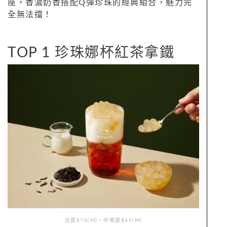
座，香濃奶香搭配Q彈珍珠的經典組合，魅力完
全無法擋！
TOP 1 珍珠娜杯紅茶拿鐵
北部$70(M)、中南部$65(M)