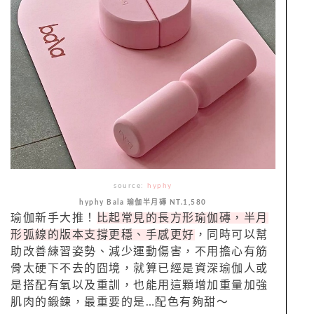
source:
hyphy
hyphy Bala 瑜伽半月磚 NT.1,580
瑜伽新手大推！
比起常見的長方形瑜伽磚，半月
形弧線的版本支撐更穩、手感更好
，同時可以幫
助改善練習姿勢、減少運動傷害，不用擔心有筋
骨太硬下不去的囧境，就算已經是資深瑜伽人或
是搭配有氧以及重訓，也能用這顆增加重量加強
肌肉的鍛鍊，最重要的是…配色有夠甜～