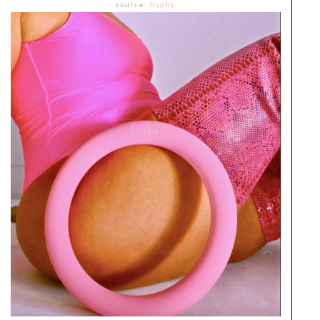
source:
hyphy