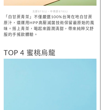
北部$75(L)、中南部$70(L)
「白甘蔗青茶」不僅嚴選100%台灣在地白甘蔗
原汁，還運用HPP高壓滅菌技術保留最原始的風
味。搭上青茶，喝起來圓潤清甜，帶來純粹又舒
服的手搖飲體驗。
TOP 4 蜜桃烏龍