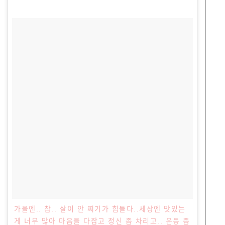
가을엔.. 참.. 살이 안 찌기가 힘들다..세상엔 맛있는
게 너무 많아 마음을 다잡고 정신 좀 차리고.. 운동 좀