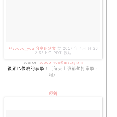
@soooo_you 分享的貼文
於
2017 年 4月 月 26
2:58上午 PDT
張貼
source:
soooo_you@instagram
很累也很瘦的拳擊！
（每天上班都想打拳擊，
呵）
啞鈴