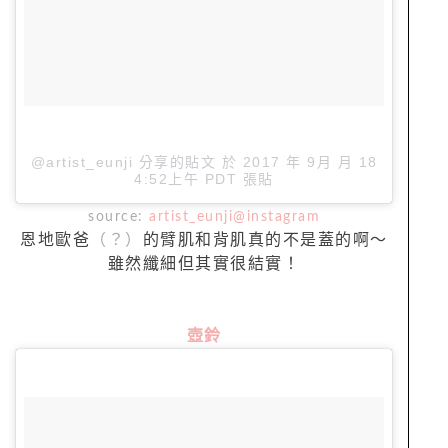
@artist_eunji 分享的貼文 於
2017 年 9月 月 18
4:52上午 PDT
張貼
source:
artist_eunji@instagram
恩地歐爸
（？）
的臂肌和背肌真的不是蓋的啊～
雖然纖細但其實很結實！
壺鈴