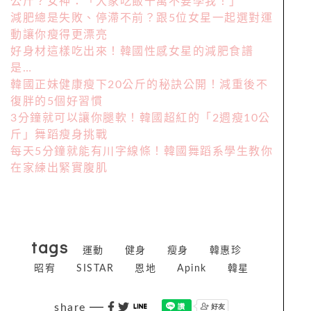
公斤？女神：「大家吃飯千萬不要學我！」
減肥總是失敗、停滯不前？跟5位女星一起選對運
動讓你瘦得更漂亮
好身材這樣吃出來！韓國性感女星的減肥食譜
是…
韓國正妹健康瘦下20公斤的秘訣公開！減重後不
復胖的5個好習慣
3分鐘就可以讓你腿軟！韓國超紅的「2週瘦10公
斤」舞蹈瘦身挑戰
每天5分鐘就能有川字線條！韓國舞蹈系學生教你
在家練出緊實腹肌
tags
運動
健身
瘦身
韓惠珍
昭宥
SISTAR
恩地
Apink
韓星
share