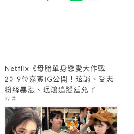
Netflix《母胎單身戀愛大作戰
2》9位嘉賓IG公開！玹諝、受志
粉絲暴漲、珉鴻追蹤廷允了
by
喬