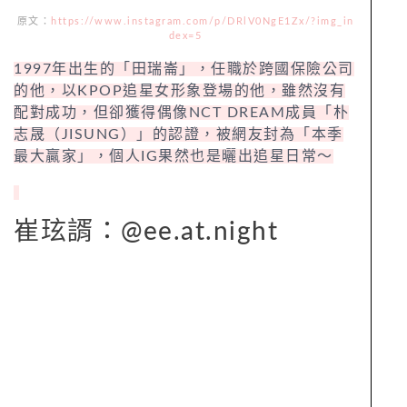
原文：
https://www.instagram.com/p/DRlV0NgE1Zx/?img_in
dex=5
1997年出生的「田瑞崙」，任職於跨國保險公司
的他，以KPOP追星女形象登場的他，雖然沒有
配對成功，但卻獲得偶像NCT DREAM成員「朴
志晟（JISUNG）」的認證，被網友封為「本季
最大贏家」，個人IG果然也是曬出追星日常～
崔玹諝：@ee.at.night