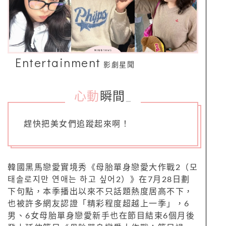
Entertainment
影劇星聞
心動
瞬間
_
趕快把美女們追蹤起來啊！
韓國黑馬戀愛實境秀《母胎單身戀愛大作戰2（모
태솔로지만 연애는 하고 싶어2）》在7月28日劃
下句點，本季播出以來不只話題熱度居高不下，
也被許多網友認證「精彩程度超越上一季」，6
男、6女母胎單身戀愛新手也在節目結束6個月後