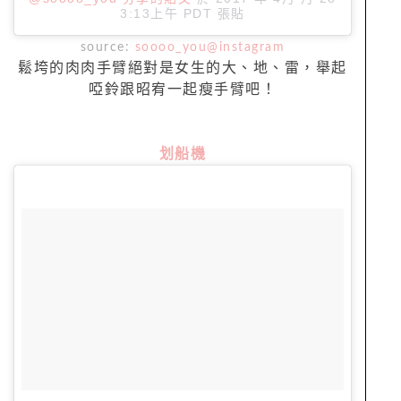
3:13上午 PDT
張貼
source:
soooo_you@instagram
鬆垮的肉肉手臂絕對是女生的大、地、雷，舉起
啞鈴跟昭宥一起瘦手臂吧！
划船機