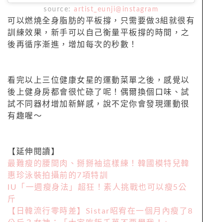
source:
artist_eunji@instagram
可以燃燒全身脂肪的平板撐，只需要做3組就很有
訓練效果，新手可以自己衡量平板撐的時間，之
後再循序漸進，增加每次的秒數！
看完以上三位健康女星的運動菜單之後，感覺以
後上健身房都會很忙碌了呢！偶爾換個口味、試
試不同器材增加新鮮感，說不定你會發現運動很
有趣喔～
【延伸閱讀】
最難瘦的腰間肉、掰掰袖這樣練！韓國模特兒韓
惠珍泳裝拍攝前的7項特訓
IU「一週瘦身法」超狂！素人挑戰也可以瘦5公
斤
【日韓流行零時差】Sistar昭宥在一個月內瘦了8