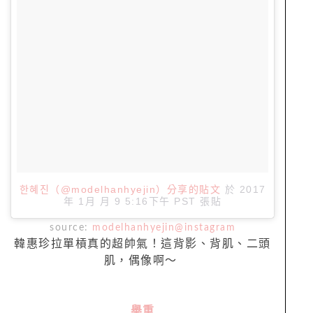
한혜진（@modelhanhyejin）分享的貼文
於
2017
年 1月 月 9 5:16下午 PST
張貼
source:
modelhanhyejin@instagram
韓惠珍拉單槓真的超帥氣！這背影、背肌、二頭
肌，偶像啊～
舉重