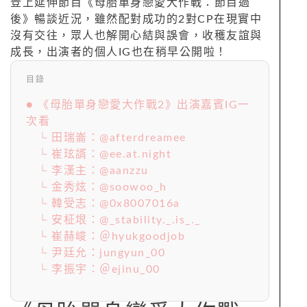
登上延伸節目《母胎單身戀愛大作戰：節目過
後》暢談近況，雖然配對成功的2對CP在現實中
沒有交往，眾人也解開心結與誤會，收穫友誼與
成長，出演者的個人IG也在稍早公開啦！
目錄
● 《母胎單身戀愛大作戰2》出演嘉賓IG一
次看
└ 田瑞崙：@afterdreamee
└ 崔玹諝：@ee.at.night
└ 李漢主：@aanzzu
└ 金秀炫：@soowoo_h
└ 韓受志：@0x8007016a
└ 安柾垠：@_stability._.is_._
└ 崔赫峻：＠hyukgoodjob
└ 尹廷允：jungyun_00
└ 李振宇：＠ejinu_00