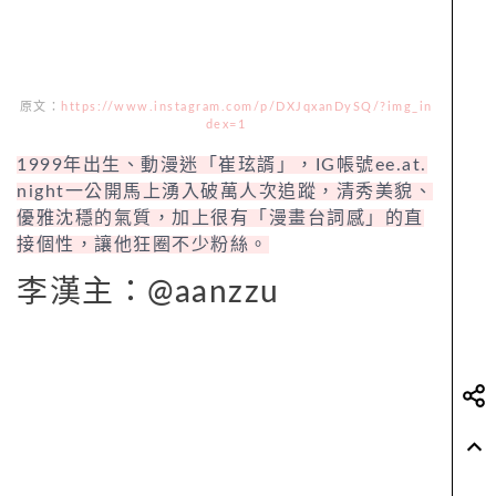
原文：
https://www.instagram.com/p/DXJqxanDySQ/?img_in
dex=1
1999年出生、動漫迷「崔玹諝」，IG帳號ee.at.
night一公開馬上湧入破萬人次追蹤，清秀美貌、
優雅沈穩的氣質，加上很有「漫畫台詞感」的直
接個性，讓他狂圈不少粉絲。
李漢主：@aanzzu