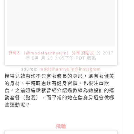
한혜진（@modelhanhyejin）分享的貼文
於
2017
年 5月 月 23 3:05下午 PDT
張貼
source:
modelhanhyejin@instagram
模特兒韓惠珍不只有著修長的身形，還有著健美
的身材，平時韓惠珍有健身習慣，也很注重飲
食。之前妞編輯就曾經介紹過教練為她設計的運
動套餐（點我），而平常的她在健身房還會做哪
些運動呢？
飛輪