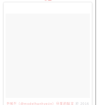
한혜진（@modelhanhyejin）分享的貼文
於
2016