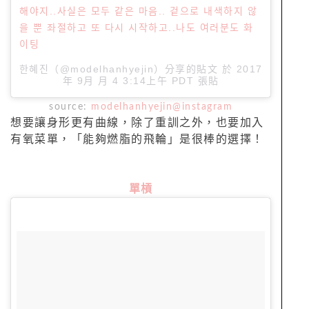
해야지..사실은 모두 같은 마음.. 겉으로 내색하지 않
을 뿐 좌절하고 또 다시 시작하고..나도 여러분도 화
이팅
한혜진（@modelhanhyejin）分享的貼文 於
2017
年 9月 月 4 3:14上午 PDT
張貼
source:
modelhanhyejin@instagram
想要讓身形更有曲線，除了重訓之外，也要加入
有氧菜單，「能夠燃脂的飛輪」是很棒的選擇！
單槓