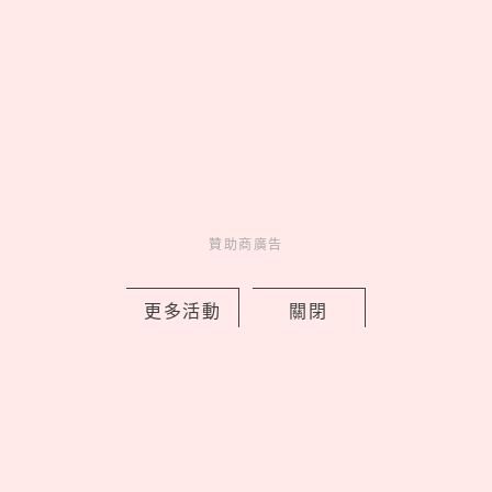
台灣帥男孩「崔立于」同款包！小CK南
西店4大開幕亮點、FLARE U 站台擠爆
贊助商廣告
中山
by 喬
更多活動
關閉
Charming
美人計
2 days ago