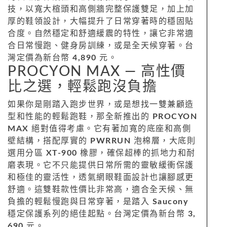
技，以寬大楦頭和高側牆完整保護雙足，加上加
厚的鞋領設計，大幅提升了日常穿著時的穩固貼
合度。自然穩定和舒適緩震的特性，讓它非常適
合日常慢跑、健身房訓練，或是全天候穿著。台
灣定價為新台幣
4,890
元。
PROCYON MAX — 高性價
比之選，輕鬆跑沒負擔
如果你是剛踏入跑步世界，或是想找一雙兼顧造
型和性能的輕鬆跑鞋，那全新推出的
PROCYON
MAX
絕對值得考慮。它有著加寬的底座和高側
壁結構，搭配厚實的
PWRRUN
泡棉層，大底則
選用分區
XT-900
橡膠，確保超棒的抓地力和耐
磨表現。它不只能提供日常所需的靈敏緩衝保護
和極佳的靈活性，透氣網眼鞋面設計也讓腳感更
舒適。這雙鞋款性價比非常高，適合全天候、無
負擔的輕鬆慢跑與日常穿著，是踏入
Saucony
穩定保護系列的絕佳起點。台灣定價為新台幣
3,
690
元。