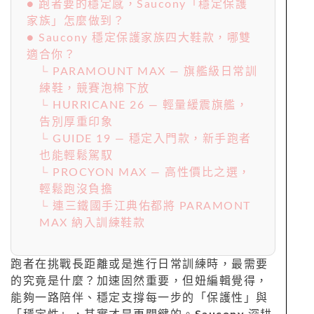
● 跑者要的穩定感，Saucony「穩定保護
家族」怎麼做到？
● Saucony 穩定保護家族四大鞋款，哪雙
適合你？
└ PARAMOUNT MAX — 旗艦級日常訓
練鞋，競賽泡棉下放
└ HURRICANE 26 — 輕量緩震旗艦，
告別厚重印象
└ GUIDE 19 — 穩定入門款，新手跑者
也能輕鬆駕馭
└ PROCYON MAX — 高性價比之選，
輕鬆跑沒負擔
└ 連三鐵國手江典佑都將 PARAMONT
MAX 納入訓練鞋款
跑者在挑戰長距離或是進行日常訓練時，最需要
的究竟是什麼？加速固然重要，但妞編輯覺得，
能夠一路陪伴、穩定支撐每一步的「保護性」與