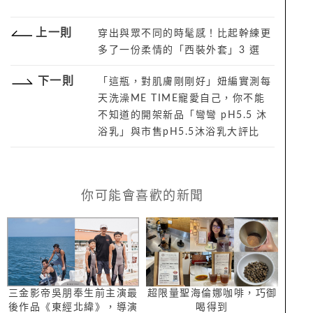
上一則
穿出與眾不同的時髦感！比起幹練更
多了一份柔情的「西裝外套」3 選
下一則
「這瓶，對肌膚剛剛好」妞編實測每
天洗澡ME TIME寵愛自己，你不能
不知道的開架新品「彎彎 pH5.5 沐
浴乳」與市售pH5.5沐浴乳大評比
你可能會喜歡的新聞
三金影帝吳朋奉生前主演最
超限量聖海倫娜咖啡，巧御
後作品《東經北緯》，導演
喝得到