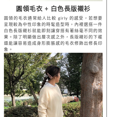
圓領毛衣 + 白色長版襯衫
圓領的毛衣通常給人比較 girly 的感受，若想要
呈現較為中性印象的時髦造型時，內裡選搭一件
白色長版襯衫就能即刻讓穿搭有著絲毫不同的效
果。除了明顯做出層次感之外，長版襯衫的下襬
還能讓容易造成身形膨脹感的毛衣修飾出修長印
象。