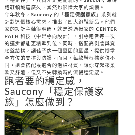
「穩定性」，其實才是更關鍵的。
Saucony
深耕
跑鞋領域這麼久，當然也很懂大家的煩惱。
今年秋冬，
Saucony
的「
穩定保護家族
」系列就
針對這個核心需求，推出了四大跑鞋新品。他們
家的設計主軸很明確，就是透過獨家的
CENTER
PATH
科技（中足導向設計），引導跑者每一次
的邁步都能更精準到位。同時，搭配高側牆與寬
底盤結構，讓鞋子像一個堅固的堡壘，提供腳掌
全方位的支撐與防護。而且，每款鞋根據定位不
同，還會搭配最適合的泡棉材質，讓你穿起來柔
軟又舒適，但又不失轉換時的流暢穩定感。
跑者要的穩定感，
Saucony「穩定保護家
族」怎麼做到？