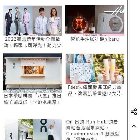
袁緒虎「海裡拍攝相當辛
苦，感謝他的付出」
2022臺北跨年活動全面啟
智能手沖咖啡機hikaru
動，獨家卡司曝光！動力火
車Ｘ茄子蛋首度同台演出
Fées法緻寵愛媽咪經典商
品，改寫肌齡重返少女時
日本茶咖啡廳「八屋」推出
代！
橘子製成的「季節水果茶」
On 昂跑 Run Hub 跑者
驛站台北限定開站，
Cloudmonster 3 腳感就
像「雲端漫步」