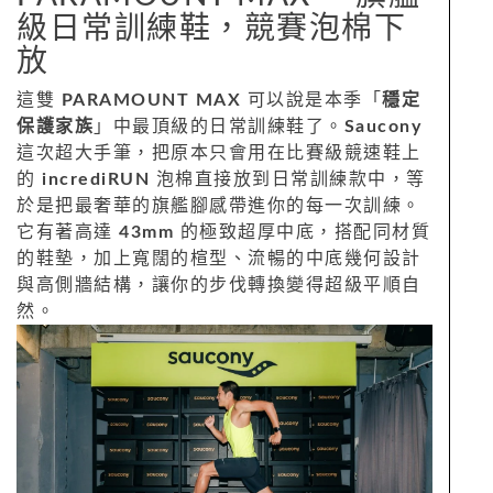
級日常訓練鞋，競賽泡棉下
放
這雙
PARAMOUNT MAX
可以說是本季「
穩定
保護家族
」中最頂級的日常訓練鞋了。
Saucony
這次超大手筆，把原本只會用在比賽級競速鞋上
的
incrediRUN
泡棉直接放到日常訓練款中，等
於是把最奢華的旗艦腳感帶進你的每一次訓練。
它有著高達
43mm
的極致超厚中底，搭配同材質
的鞋墊，加上寬闊的楦型、流暢的中底幾何設計
與高側牆結構，讓你的步伐轉換變得超級平順自
然。