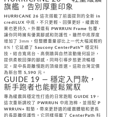
旗艦，告別厚重印象
HURRICANE 26
這次搭載了前面提到的全新
in
crediLUX
中底，不只更輕、回彈更好，緩震效
果也更持久。外層還有
PWRRUN Frame
包覆，
讓你同時擁有優異腳感和防護性。雖然中底厚度
增加了 3mm，但整體重量卻比上一代大幅減輕約
8%！它延續了
Saucony CenterPath™
穩定科
技，結合寬底台、高側牆與自然滾動幾何設計，
提供柔軟回彈的腳感，同時引導步態更流暢穩
定，是中長距離慢跑的頂級首選。這款台灣定價
為新台幣
5,590
元。
GUIDE 19 — 穩定入門款，
新手跑者也能輕鬆駕馭
專為緩震與穩定性打造的日常跑鞋
GUIDE 19
，
這次重新調校了
PWRRUN
中底泡棉，並搭配
P
WRRUN+
鞋墊，帶來更舒適的緩震體驗和更長
的長距離保護性。它同樣搭載了
CenterPath
科