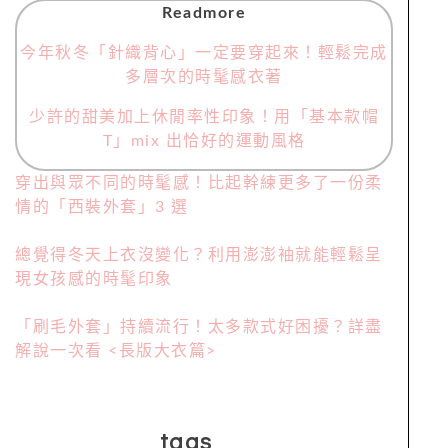
Readmore
今年秋冬「針織背心」一定要穿起來！輕鬆完成
多層次的時髦感衣著
少許的甜美加上休閒率性印象！用「基本款帽
T」mix 出恰好的運動風格
穿出與眾不同的時髦感！比起幹練更多了一份柔
情的「西裝外套」3 選
總覺得冬天上衣沒變化？利用澎澎袖就能輕鬆呈
現女孩感的時髦印象
「刷毛外套」持續流行！太多款式好困擾？詳盡
解說一次看 <長版大衣篇>
tags