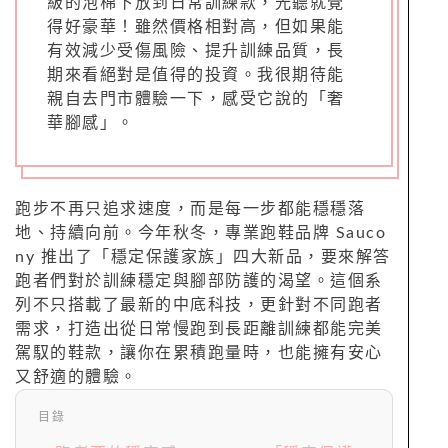
級的泡棉下放到日常訓練款，光聽就覺
得好豪華！雖然價格相對高，但如果能
有效減少受傷風險、提升訓練品質，長
期來看絕對是值得的投資。我很期待能
親自去門市體驗一下，感受它說的「奢
華腳感」。
跑步不再只追求速度，而是每一步都能穩穩落
地、持續向前。今年秋冬，專業跑鞋品牌 Sauco
ny 推出了「穩定保護家族」四大新品，要來解答
跑者們對於訓練穩定與腳部防護的渴望。這個系
列不只搭載了最新的中底科技，更針對不同跑者
需求，打造出從日常慢跑到長距離訓練都能完美
駕馭的鞋款，讓你在累積跑量時，也能擁有安心
又舒適的體驗。
目錄