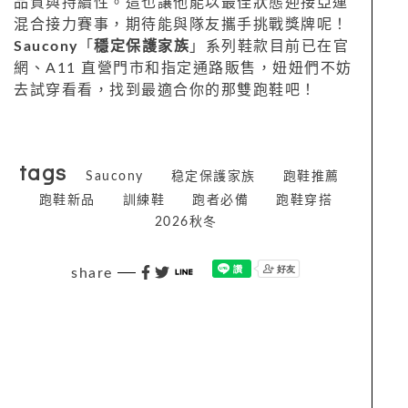
品質與持續性。這也讓他能以最佳狀態迎接亞運
混合接力賽事，期待能與隊友攜手挑戰獎牌呢！
Saucony
「
穩定保護家族
」系列鞋款目前已在官
網、A11 直營門市和指定通路販售，妞妞們不妨
去試穿看看，找到最適合你的那雙跑鞋吧！
tags
Saucony
稳定保護家族
跑鞋推薦
跑鞋新品
訓練鞋
跑者必備
跑鞋穿搭
2026秋冬
share