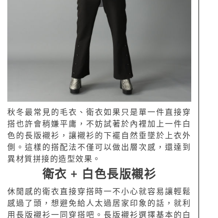
秋冬最常見的毛衣、衛衣如果只是單一件直接穿
搭也許會稍嫌平庸，不妨試著於內裡加上一件白
色的長版襯衫，讓襯衫的下襬自然垂墜於上衣外
側。這樣的搭配法不僅可以做出層次感，還達到
異材質拼接的造型效果。
衛衣 + 白色長版襯衫
休閒感的衛衣直接穿搭時一不小心就容易讓輕鬆
感過了頭，想避免給人太過居家印象的話，就利
用長版襯衫一同穿搭吧。長版襯衫選擇基本的白