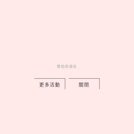
妞活動
_
贊助商廣告
更多活動
關閉
MORE
贊助商廣告
贊助商廣告
人氣排行