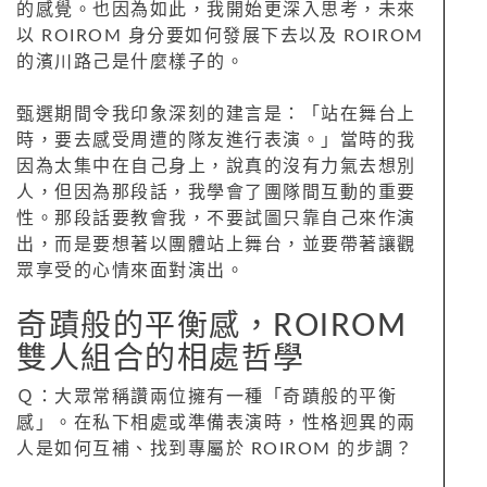
的感覺。也因為如此，我開始更深入思考，未來
以 ROIROM 身分要如何發展下去以及 ROIROM
的濱川路己是什麼樣子的。
甄選期間令我印象深刻的建言是：「站在舞台上
時，要去感受周遭的隊友進行表演。」當時的我
因為太集中在自己身上，說真的沒有力氣去想別
人，但因為那段話，我學會了團隊間互動的重要
性。那段話要教會我，不要試圖只靠自己來作演
出，而是要想著以團體站上舞台，並要帶著讓觀
眾享受的心情來面對演出。
奇蹟般的平衡感，ROIROM
雙人組合的相處哲學
Ｑ：大眾常稱讚兩位擁有一種「奇蹟般的平衡
感」。在私下相處或準備表演時，性格迥異的兩
人是如何互補、找到專屬於 ROIROM 的步調？