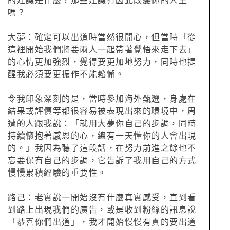
的建議是什麼？那些建議有因此改變你的人生
嗎？
大夢：確定可以出道時當然很開心，但當時「從
這裡開始我們將要兩人一起帶著覺悟來走下去」
的心情更加強烈，覺得要更加地努力，同時也提
醒我必須要更振作不能鬆懈。
令我印象深刻的是，當時參加海外甄選，身處在
結果或評價等都很容易被表現出來的環境中，周
遭的人跟我說：「就用大夢你自己的步調，同時
持續懷抱著感恩的心，總有一天懂你的人會出現
的。」我因為聽了這段話，在努力前進之餘也不
忘要保有自己的步調，它告訴了我用自己的方式
慢慢累積經驗的重要性。
路己：老實說一開始沒有什麼真實感受，直到看
到路上出現我們的廣告，或是收到粉絲的訊息說
「恭喜你們出道」，我才開始慢慢有真的要出道