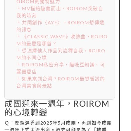
OIROM的獨特魅力
└ MV描繪破繭而出，ROIROM突破自
我的時刻
└ 共同創作〈AYE〉，ROIROM想傳遞
的訊息
└ 《CLASSIC WAVE》收錄曲，ROIRO
M的最愛是哪首？
└ 從演繹他人作品到詮釋自我，ROIRO
M的不同心境
└ ROIROM私密分享，貓咪豆知識、可
麗露愛店
└ 如果來到台灣？ROIROM最想嘗試的
台灣美食與景點
成團迎來一週年，ROIROM
的心境轉變
Ｑ：歷經選秀到2025年5月成團，再到如今成團
一週年正式主流出道。過去可能是為了「被看