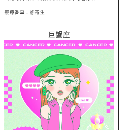
療癒香草：槲寄生
巨蟹座