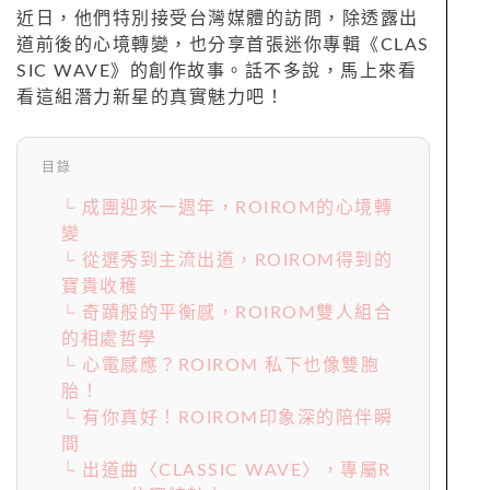
近日，他們特別接受台灣媒體的訪問，除透露出
道前後的心境轉變，也分享首張迷你專輯《CLAS
SIC WAVE》的創作故事。話不多說，馬上來看
看這組潛力新星的真實魅力吧！
目錄
└ 成團迎來一週年，ROIROM的心境轉
變
└ 從選秀到主流出道，ROIROM得到的
寶貴收穫
└ 奇蹟般的平衡感，ROIROM雙人組合
的相處哲學
└ 心電感應？ROIROM 私下也像雙胞
胎！
└ 有你真好！ROIROM印象深的陪伴瞬
間
└ 出道曲〈CLASSIC WAVE〉，專屬R