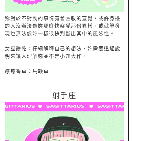
妳對於不對勁的事情有著靈敏的直覺，或許身邊
的人沒辦法像妳那麼快察覺那份異樣、或就算發
現也無法像妳一樣很快判斷出其中的風險性。
女巫餅乾：仔細解釋自己的想法，妳需要透過說
明來讓人理解妳並不是小題大作。
療癒香草：馬鞭草
射手座