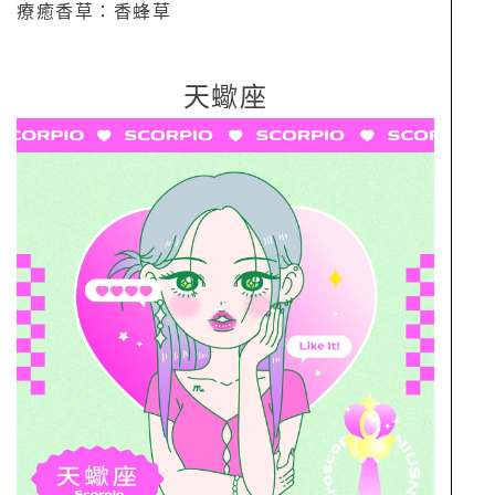
療癒香草：香蜂草
天蠍座