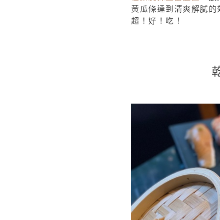
黃瓜條達到清爽解膩的
超！好！吃！