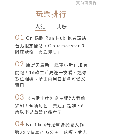
贊助商廣告
玩樂排行
人氣
共鳴
01
On 昂跑 Run Hub 跑者驛站
台北限定開站，Cloudmonster 3
腳感就像「雲端漫步」
02
康是美最新「蠟筆小新」加購
開跑！16款生活周邊一次看，迷你
數位相機、晴雨兩用自動傘可愛又
實用
03
《吉伊卡哇》劇場版9大看前
須知！全新角色「賽蓮」是誰，6
歲以下兒童禁止觀看？
04
Netflix《母胎單身戀愛大作
戰2》9位嘉賓IG公開！玹諝、受志