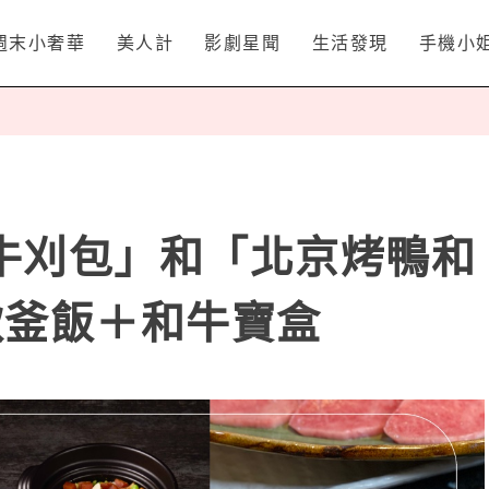
週末小奢華
美人計
影劇星聞
生活發現
手機小
牛刈包」和「北京烤鴨和
款釜飯＋和牛寶盒