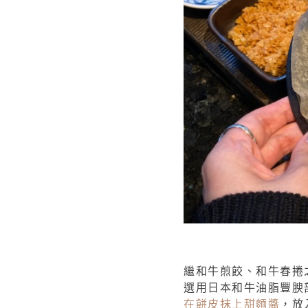
繼和牛煎餃、和牛春捲
選用日本和牛油脂豐腴
在餅皮抹上甜麵醬
，放