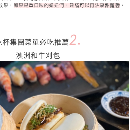
效果，
如果是重口味的妞妞們，建議可以再沾裹甜麵醬
，
2.
乾杯集團菜單必吃推薦
澳洲和牛刈包