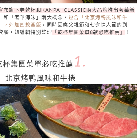
布旗下老乾杯和KANPAI CLASSIC兩大品牌推出奢華新
」和「奢華海味」兩大概念，
包含「北京烤鴨風味和牛
」，外加四款釜飯
，同時因應父親節和七夕情人節的到
套餐，妞編輯特別整理
「乾杯集團菜單8款必吃推薦」
！
1.
乾杯集團菜單必吃推薦
北京烤鴨風味和牛捲