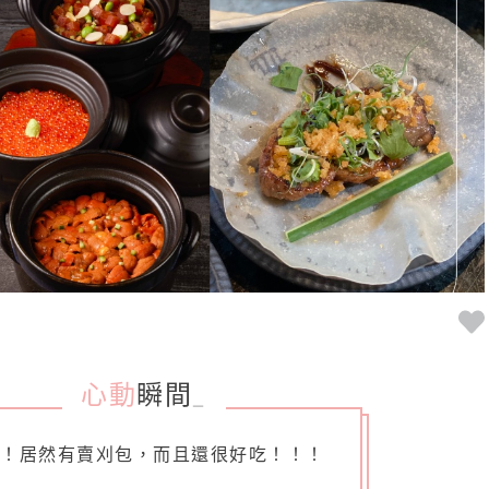
心動
瞬間
_
麼！居然有賣刈包，而且還很好吃！！！