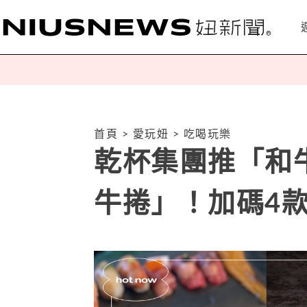
首頁
>
愛玩妞
>
吃喝玩樂
乾杯集團推「和
牛捲」！加碼4