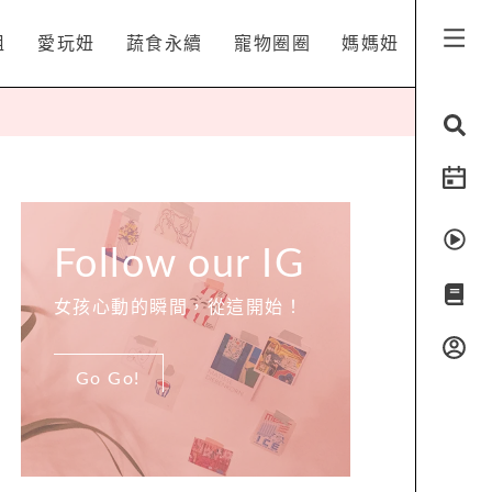
姐
愛玩妞
蔬食永續
寵物圈圈
媽媽妞
Follow our IG
女孩心動的瞬間，從這開始！
Go Go!