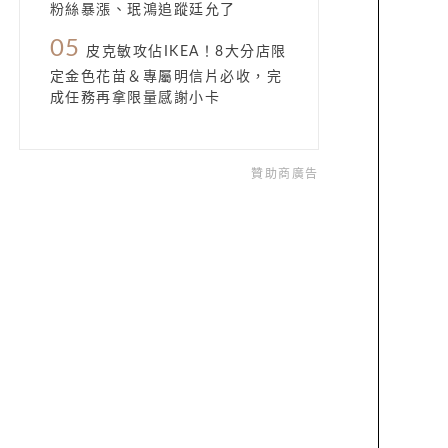
粉絲暴漲、珉鴻追蹤廷允了
05
皮克敏攻佔IKEA！8大分店限
定金色花苗＆專屬明信片必收，完
成任務再拿限量感謝小卡
贊助商廣告