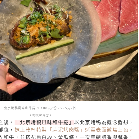
北京烤鴨風味和牛捲 1,180元/份、295元/片
（老乾杯限定）
之後，
「北京烤鴨風味和牛捲」
以北京烤鴨為概念發想，
部位，
抹上乾杯特製「蒜泥烤肉醬」烤至表面微焦上色，
入和牛，並搭配蔥白段、黃瓜條，一次集結脂香與鹹香，