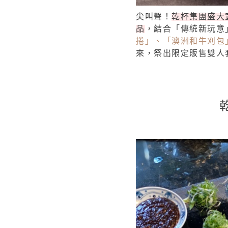
尖叫聲！
乾杯集團盛大宣
品
，結合「傳統新玩意
捲」、「澳洲和牛刈包
來，祭出限定販售雙人