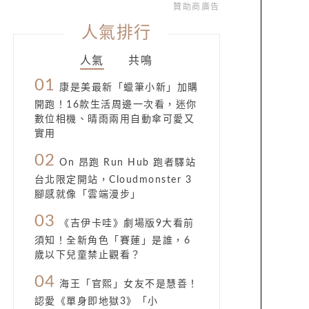
贊助商廣告
人氣排行
人氣
共鳴
01
康是美最新「蠟筆小新」加購
開跑！16款生活周邊一次看，迷你
數位相機、晴雨兩用自動傘可愛又
實用
02
On 昂跑 Run Hub 跑者驛站
台北限定開站，Cloudmonster 3
腳感就像「雲端漫步」
03
《吉伊卡哇》劇場版9大看前
須知！全新角色「賽蓮」是誰，6
歲以下兒童禁止觀看？
04
海王「官熙」女友不是慧善！
認愛《單身即地獄3》「小