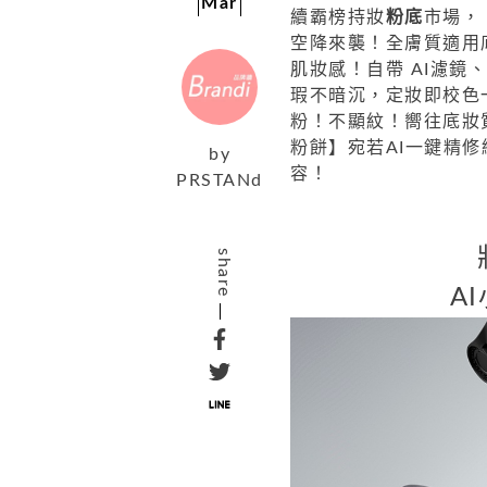
Mar
續霸榜持妝
粉底
市場，
空降來襲！全膚質適用
肌妝感！自帶 AI濾鏡
瑕不暗沉，定妝即校色
粉！不顯紋！嚮往底妝
粉餅】宛若AI一鍵精
by
容！
PRSTANd
share
A