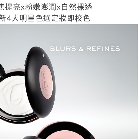
焦提亮x粉嫩澎潤x自然裸透
新4大明星色選定妝即校色