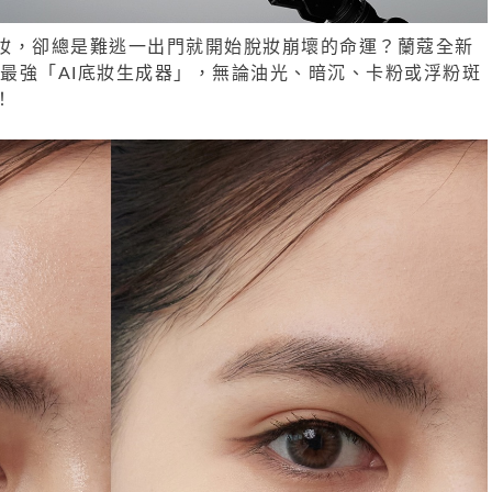
妝，卻總是難逃一出門就開始脫妝崩壞的命運？蘭蔻全新
表最強「AI底妝生成器」，無論油光、暗沉、卡粉或浮粉斑
！