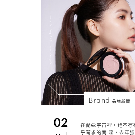
Brand
品牌新聞
02
在蘭蔻宇宙裡，絕不存
乎苛求的蘭 蔻，去年