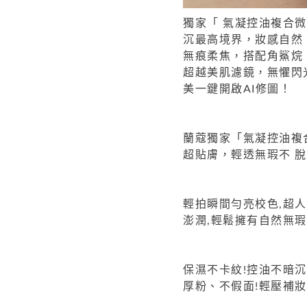
獨家「 氣凝控油複合
沉最高境界，妝感自然
無痕柔焦，搭配角鯊烷
超越美肌濾鏡，無懼閃
美一鍵開啟AI修圖！
蘭蔻獨家「氣凝控油複
超貼膚，輕透無瑕不 
輕拍瞬間勻亮校色,超人
澎潤,輕鬆擁有自然無瑕
保濕不卡紋!控油不暗
厚粉、不假面!輕壓補妝