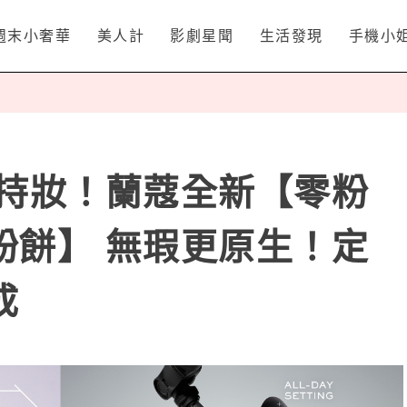
週末小奢華
美人計
影劇星聞
生活發現
手機小
優持妝！蘭蔻全新【零粉
粉餅】 無瑕更原生！定
成