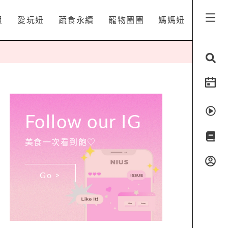
姐
愛玩妞
蔬食永續
寵物圈圈
媽媽妞
Follow our IG
美食一次看到飽♡
Go >