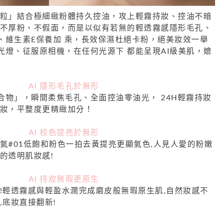
微粒」結合極細緻粉體持久控油，攻上輕霧持妝、控油不暗
 不厚粉、不假面，而是以似有若無的輕透霧感隱形毛孔、
、維生素E保養加 乘，長效保濕杜絕卡粉，絕美妝效一舉
光燈、征服原相機，在任何光源下 都能呈現AI級美肌，媲
AI 隱形毛孔於無形
合物」，瞬間柔焦毛孔、全面控油零油光， 24H輕霧持妝
脫妝，平整度更精緻加分！
AI 校色提亮於無形
氣#01低飽和粉色一拍去黃提亮更顯氣色,人見人愛的粉嫩
的透明肌妝感!
AI 持妝無瑕更原生
沉!輕透霧感與輕盈水潤完成磨皮般無瑕原生肌,自然妝感不
,底妝直接翻新!