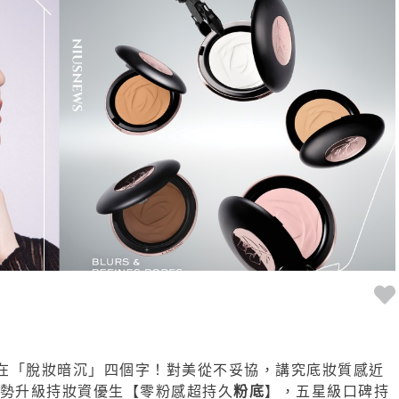
在「脫妝暗沉」四個字！對美從不妥協，講究底妝質感近
強勢升級持妝資優生【零粉感超持久
粉底
】，五星級口碑持