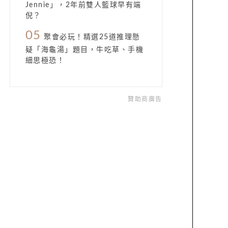
Jennie」，2年前雙人籃球早有端
倪？
05
聚會必玩！精選25道推理懸
疑「海龜湯」題目，牛吃草、手機
細思極恐！
贊助商廣告