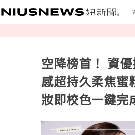
空降榜首！ 資
感超持久柔焦蜜
妝即校色一鍵完