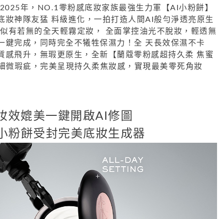
 2025年，NO.1零粉感底妝家族最強生力軍【AI小粉餅】
底妝神隊友猛 料級進化，一拍打造人間AI般勻淨透亮原生
、似有若無的全天輕霧定妝， 全面掌控油光不脫妝，輕透無
一鍵完成，同時完全不犧牲保濕力！全 天長效保濕不卡
質感飛升，無瑕更原生，全新【蘭蔻零粉感超持久柔 焦蜜
修細微瑕疵，完美呈現持久柔焦妝感，實現最美零死角妝
妝效媲美一鍵開啟AI修圖
I小粉餅受封完美底妝生成器