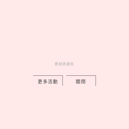
麥當勞新品介紹
IU、金珉奎同款香水
358元起超過50種蔬菜火
鍋食材放題，台灣美術館
附近美食餐廳_菜單
贊助商廣告
【育兒】9款異位性皮膚炎
乳液使用心得。嬰幼兒也
適用
更多活動
關閉
贊助商廣告