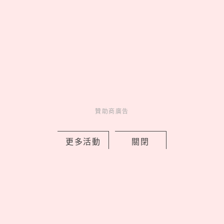
Jennie」，2年前雙人籃球早有端
倪？
05
聚會必玩！精選25道推理懸
疑「海龜湯」題目，牛吃草、手機
細思極恐！
贊助商廣告
latest news
_
更多活動
關閉