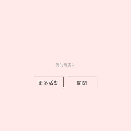
賣日！喬巴首款積木人偶亮相，磁鼓城
之戰細節超神還原
by Noah
Fun
吃喝玩樂
22 hours ago
贊助商廣告
更多活動
關閉
ALUXE「小熊維尼100週年」聯名婚
戒，把蜂蜜光暈與友情化作鑽石承諾
by 妞編輯
Charming
美人計
23 hours ago