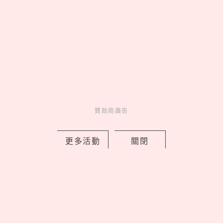
2026藏壽司人氣排行TOP10！神級副餐
贊助商廣告
茶碗蒸奪冠、鮪魚壽司擠進前三名
by Noah
更多活動
關閉
Fun
吃喝玩樂
1 days ago