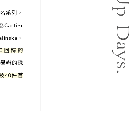
聯名系列，
artier
linska、
年回歸的
er舉辦的珠
及40件首