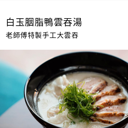
白玉胭脂鴨雲吞湯
老師傅特製手工大雲吞