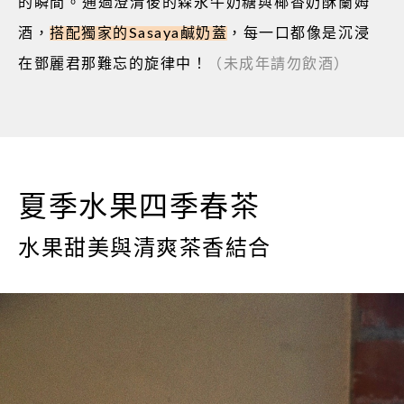
的瞬間。通過澄清後的森永牛奶糖與椰香奶酥蘭姆
酒，
搭配獨家的
Sasaya
鹹奶蓋
，每一口都像是沉浸
在鄧麗君那難忘的旋律中！
（未成年請勿飲酒）
夏季水果四季春茶
水果甜美與清爽茶香結合