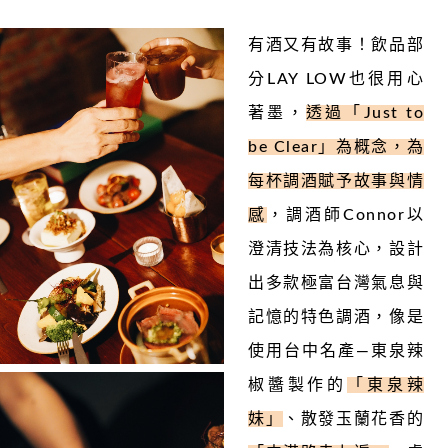
有酒又有故事！飲品部
分
LAY LOW
也很用心
著墨，
透過「
Just to
be Clear
」為概念，為
每杯調酒賦予故事與情
感
，調酒師
Connor
以
澄清技法為核心，設計
出多款極富台灣氣息與
記憶的特色調酒，像是
使用台中名產
—
東泉辣
椒醬製作的
「東泉辣
妹」
、散發玉蘭花香的