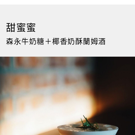
甜蜜蜜
森永牛奶糖＋椰香奶酥蘭姆酒