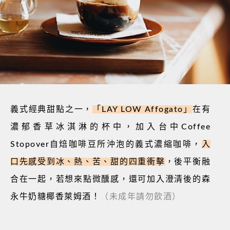
義式經典甜點之一，
「
LAY LOW Affogato
」
在有
濃郁香草冰淇淋的杯中，加入台中
Coffee
Stopover
自焙咖啡豆所沖泡的義式濃縮咖啡，
入
口先感受到冰、熱、苦、甜的四重衝擊
，後平衡融
合在一起，若想來點微醺感，還可加入澄清後的森
永牛奶糖椰香萊姆酒！
（未成年請勿飲酒）