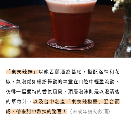
「東泉辣妹」
以龍舌蘭酒為基底，搭配洛神和花
椒，氣泡感如繽紛舞動的精靈在口腔中輕盈流動，
彷彿一幅獨特的香氛風景，頂層泡沫則是以澄清後
的草莓汁，
以及台中名產「東泉辣椒醬」混合而
成，帶來甜中帶辣的驚喜！
（未成年請勿飲酒）