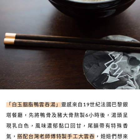
「白玉胭脂鴨雲吞湯」
靈感來自
19
世紀法國巴黎銀
塔餐廳，先將鴨骨及豬大骨熬製
6
小時後，湯頭呈
現乳白色，風味濃郁黏口回甘，尾韻帶有特殊香
氣，
搭配台灣老師傅特製手工大雲吞
，妞妞們想來