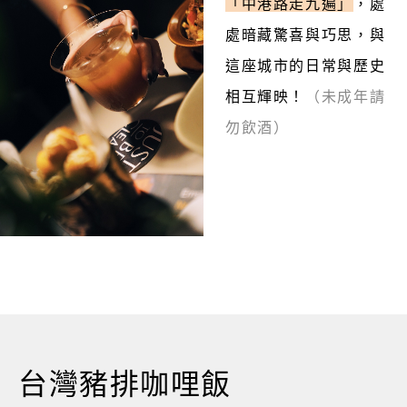
「中港路走九遍」
，處
處暗藏驚喜與巧思，與
這座城市的日常與歷史
相互輝映！
（未成年請
勿飲酒）
台灣豬排咖哩飯