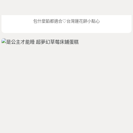
包什麼餡都適合♡台灣蓮花餅小點心