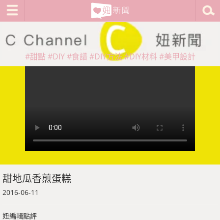
#甜點
#DIY
#食譜
#DIY方法
#DIY材料
#美甲設計
甜地瓜香煎蛋糕
2016-06-11
妞編輯點評