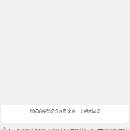
爆紅的髮型記憶凍膜 來台一上架就缺貨