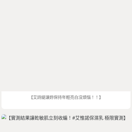
【艾詩緹讓妳保持年輕亮白沒煩惱！！】