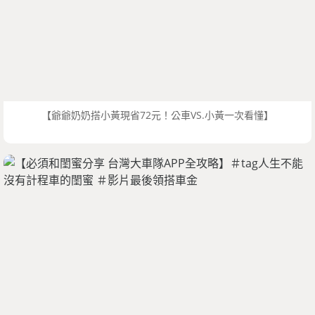
【爺爺奶奶搭小黃現省72元！公車VS.小黃一次看懂】