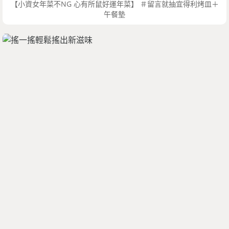
【小資女年菜不NG 心有所鼠好運年菜】 ＃留言就抽宜得利烤皿＋
午餐墊