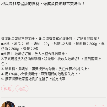
地瓜是非常健康的食材，做成蛋糕也非常美味喔！
這道地瓜蛋糕不但美味， 地瓜還有豐富的纖維質， 好吃又健康喔！
■材料 ・地瓜：1條 ・奶油：20g ・砂糖…2大匙 ・鬆餅粉：200g ・鮮
奶油：200g ・蛋黃：2個
■步驟 1. 地瓜切好後，放入水裡去除苦澀味。
2.平底鍋裡放入奶油和砂糖，稍微融化後放入地瓜切片，煎到兩面上
色。
3. 鬆餅粉、鮮奶油，蛋黃攪拌均勻後，放在步驟2的地瓜上。
4. 用170度小火慢慢燒烤，直到麵糊的泡泡消失為止。
5. 接著將蛋糕豪邁地倒扣在盤子上就完成囉！
料理
地瓜