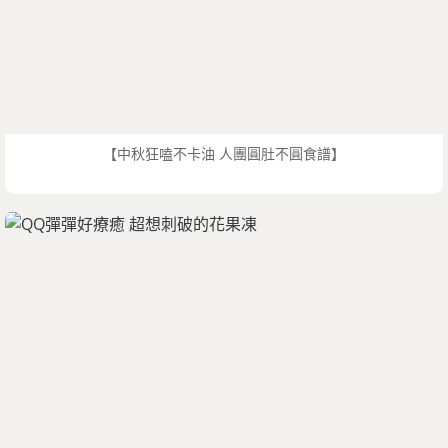
【中秋狂嗑不卡油 人團圓肚不圓食譜】