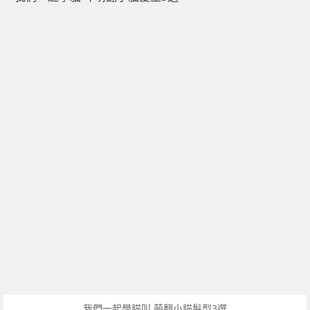
我們一起學貓叫 萌翻小貓髮型3選