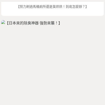
【努力刷過馬桶廁所還是臭烘烘！到底怎麼辦？】