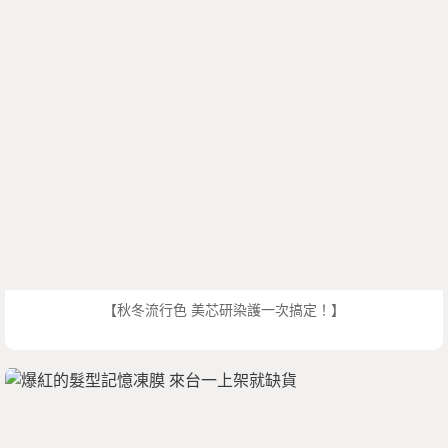
【秋冬流行色 美芯研染護一次搞定！】