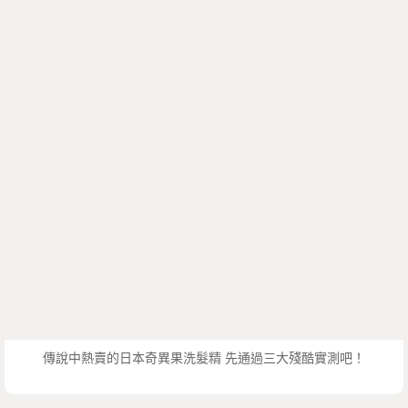
傳說中熱賣的日本奇異果洗髮精 先通過三大殘酷實測吧！