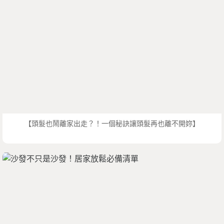
【頭髮也鬧離家出走？！一個秘訣讓頭髮再也離不開妳】