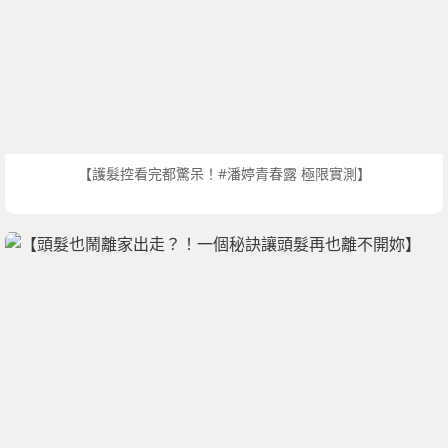
【護髮控看完都驚呆！#潘婷青春露 極限實測】