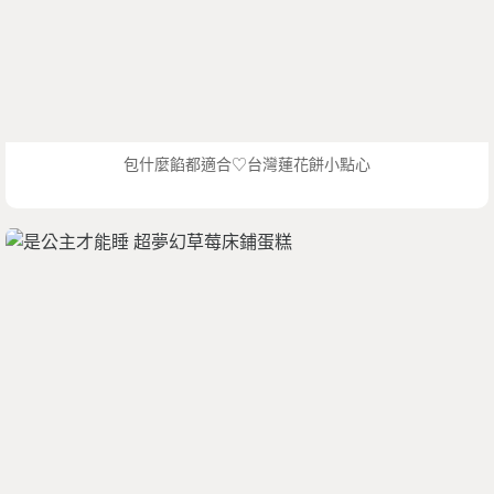
包什麼餡都適合♡台灣蓮花餅小點心