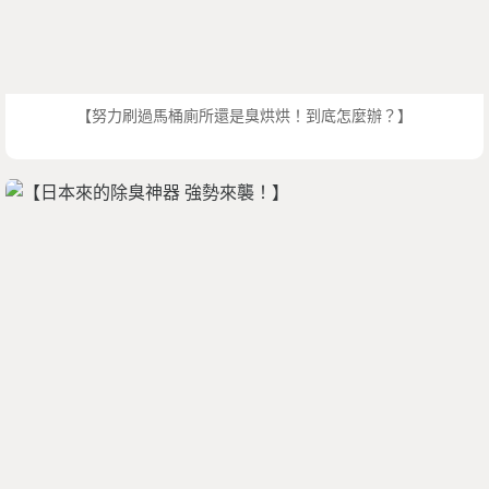
【努力刷過馬桶廁所還是臭烘烘！到底怎麼辦？】