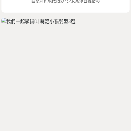
齒間刷也能做指彩? 少女系混日雜指彩