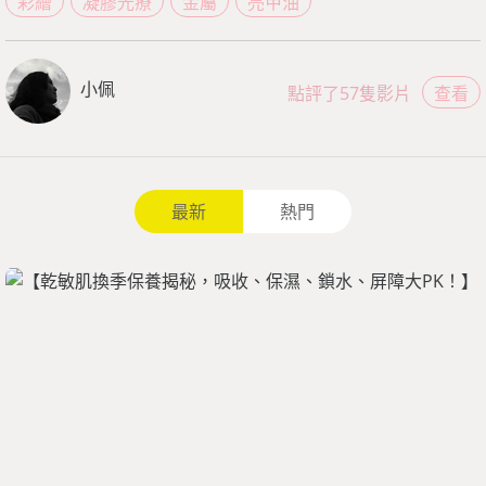
彩繪
凝膠光療
金屬
亮甲油
小佩
點評了57隻影片
查看
最新
熱門