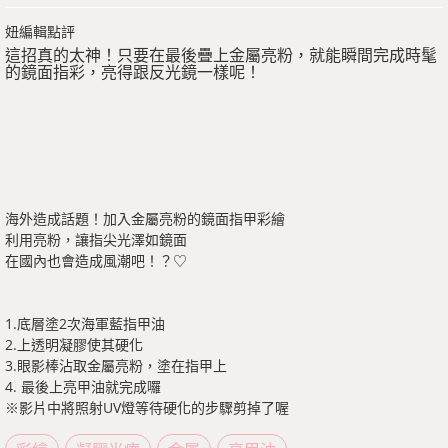
妞編輯點評
這招真的太神！只要在最後疊上金屬亮粉，就能瞬間完成時髦
的鏡面指彩，亮得跟反光鏡一樣呢！
海外造成話題！加入金屬亮粉的鏡面指甲彩繪
利用亮粉，讓指尖光澤如鏡面
在國內也會造成風潮吧！？♡
1.底層塗2次海軍藍指甲油
2.上透明凝膠使其硬化
3.眼影棒沾取金屬亮粉，塗在指甲上
4. 最後上亮甲油就完成囉
※影片中將照射UV燈等待硬化的步驟剪掉了喔