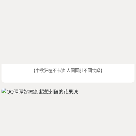
【中秋狂嗑不卡油 人團圓肚不圓食譜】