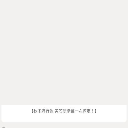
【秋冬流行色 美芯研染護一次搞定！】