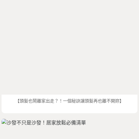
【頭髮也鬧離家出走？！一個秘訣讓頭髮再也離不開妳】