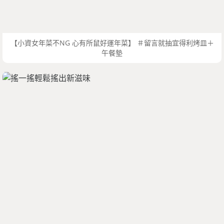
【小資女年菜不NG 心有所鼠好運年菜】 ＃留言就抽宜得利烤皿＋
午餐墊