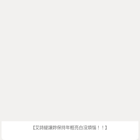
【艾詩緹讓妳保持年輕亮白沒煩惱！！】