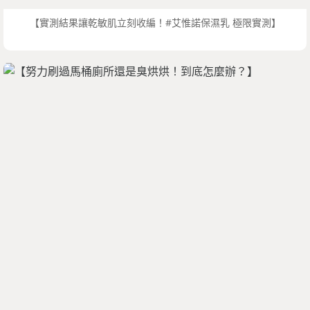
【實測結果讓乾敏肌立刻收編！#艾惟諾保濕乳 極限實測】