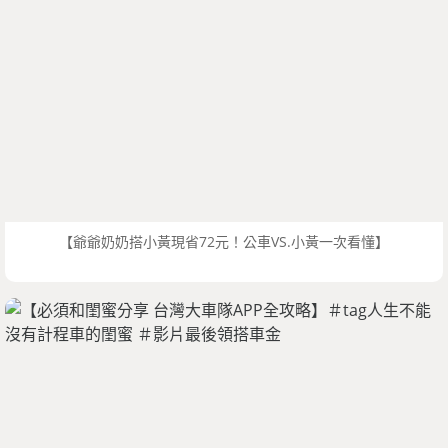
【爺爺奶奶搭小黃現省72元！公車VS.小黃一次看懂】