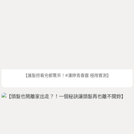
【護髮控看完都驚呆！#潘婷青春露 極限實測】