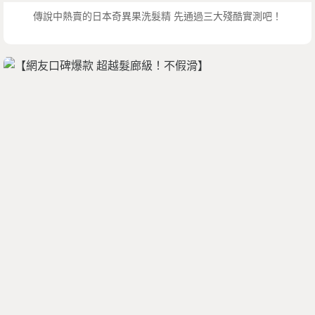
傳說中熱賣的日本奇異果洗髮精 先通過三大殘酷實測吧！